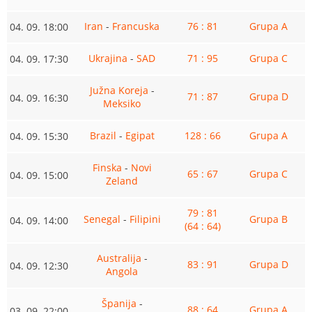
Iran
-
Francuska
76 : 81
Grupa A
04. 09. 18:00
Ukrajina
-
SAD
71 : 95
Grupa C
04. 09. 17:30
Južna Koreja
-
71 : 87
Grupa D
04. 09. 16:30
Meksiko
Brazil
-
Egipat
128 : 66
Grupa A
04. 09. 15:30
Finska
-
Novi
65 : 67
Grupa C
04. 09. 15:00
Zeland
79 : 81
Senegal
-
Filipini
Grupa B
04. 09. 14:00
(64 : 64)
Australija
-
83 : 91
Grupa D
04. 09. 12:30
Angola
Španija
-
88 : 64
Grupa A
03. 09. 22:00