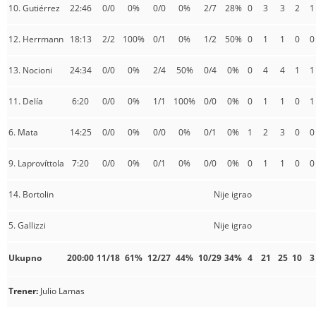
10. Gutiérrez
22:46
0/0
0%
0/0
0%
2/7
28%
0
3
3
2
1
12. Herrmann
18:13
2/2
100%
0/1
0%
1/2
50%
0
1
1
0
0
13. Nocioni
24:34
0/0
0%
2/4
50%
0/4
0%
0
4
4
1
1
11. Delía
6:20
0/0
0%
1/1
100%
0/0
0%
0
1
1
0
1
6. Mata
14:25
0/0
0%
0/0
0%
0/1
0%
1
2
3
0
0
9. Laprovíttola
7:20
0/0
0%
0/1
0%
0/0
0%
0
1
1
0
0
14. Bortolin
Nije igrao
5. Gallizzi
Nije igrao
Ukupno
200:00
11/18
61%
12/27
44%
10/29
34%
4
21
25
10
3
Trener:
Julio Lamas