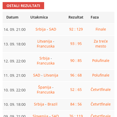
OSTALI REZULTATI
Datum
Utakmica
Rezultat
Faza
Srbija
-
SAD
92 : 129
Finale
14. 09. 21:00
Litvanija
-
Za treće
93 : 95
13. 09. 18:00
Francuska
mesto
Srbija
-
90 : 85
Polufinale
12. 09. 22:00
Francuska
SAD
-
Litvanija
96 : 68
Polufinale
11. 09. 21:00
Španija
-
52 : 65
Četvrtfinale
10. 09. 22:00
Francuska
Srbija
-
Brazil
84 : 56
Četvrtfinale
10. 09. 18:00
Slovenija
-
SAD
76 : 119
Četvrtfinale
09. 09. 21:00