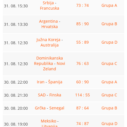
Srbija
-
73 : 74
Grupa A
31. 08. 15:30
Francuska
Argentina
-
85 : 90
Grupa B
31. 08. 13:30
Hrvatska
Južna Koreja
-
55 : 89
Grupa D
31. 08. 12:30
Australija
Dominikanska
Republika
-
Novi
76 : 63
Grupa C
31. 08. 12:30
Zeland
Iran
-
Španija
60 : 90
Grupa A
30. 08. 22:00
SAD
-
Finska
114 : 55
Grupa C
30. 08. 21:30
Grčka
-
Senegal
87 : 64
Grupa B
30. 08. 20:00
Meksiko
-
74 : 87
Grupa D
30. 08. 19:00
Litvanija