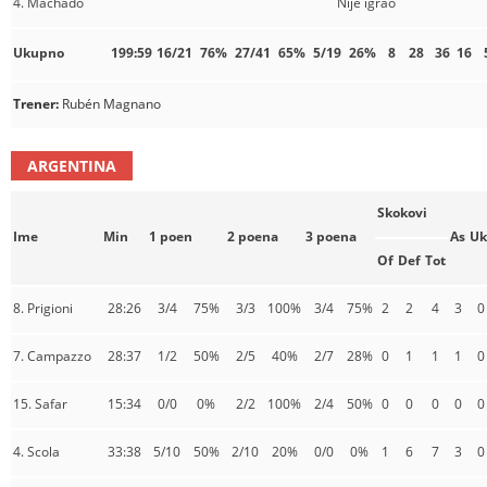
4. Machado
Nije igrao
Ukupno
199:59
16/21
76%
27/41
65%
5/19
26%
8
28
36
16
Trener:
Rubén Magnano
ARGENTINA
Skokovi
Ime
Min
1 poen
2 poena
3 poena
As
Uk
Of
Def
Tot
8. Prigioni
28:26
3/4
75%
3/3
100%
3/4
75%
2
2
4
3
0
7. Campazzo
28:37
1/2
50%
2/5
40%
2/7
28%
0
1
1
1
0
15. Safar
15:34
0/0
0%
2/2
100%
2/4
50%
0
0
0
0
0
4. Scola
33:38
5/10
50%
2/10
20%
0/0
0%
1
6
7
3
0