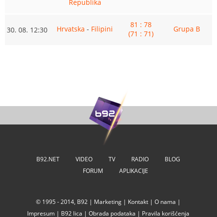
Republika
81 : 78
Hrvatska
-
Filipini
Grupa B
30. 08. 12:30
(71 : 71)
B92.NET
VIDEO
TV
RADIO
BLOG
FORUM
APLIKACIJE
© 1995 - 2014, B92 |
Marketing
|
Kontakt
|
O nama
|
Impresum
|
B92 lica
|
Obrada podataka
|
Pravila korišćenja