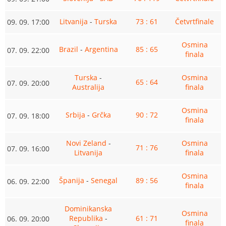
Litvanija
-
Turska
73 : 61
Četvrtfinale
09. 09. 17:00
Osmina
Brazil
-
Argentina
85 : 65
07. 09. 22:00
finala
Turska
-
Osmina
65 : 64
07. 09. 20:00
Australija
finala
Osmina
Srbija
-
Grčka
90 : 72
07. 09. 18:00
finala
Novi Zeland
-
Osmina
71 : 76
07. 09. 16:00
Litvanija
finala
Osmina
Španija
-
Senegal
89 : 56
06. 09. 22:00
finala
Dominikanska
Osmina
Republika
-
61 : 71
06. 09. 20:00
finala