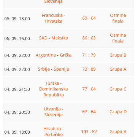
Slovenija
Francuska
-
Osmina
69 : 64
06. 09. 18:00
Hrvatska
finala
Osmina
SAD
-
Meksiko
86 : 63
06. 09. 16:00
finala
Argentina
-
Grčka
71 : 79
Grupa B
04. 09. 22:00
Srbija
-
Španija
73 : 89
Grupa A
04. 09. 22:00
Turska
-
Dominikanska
77 : 64
Grupa C
04. 09. 21:30
Republika
Litvanija
-
67 : 64
Grupa D
04. 09. 20:30
Slovenija
Hrvatska
-
103 : 82
Grupa B
04. 09. 18:00
Portoriko