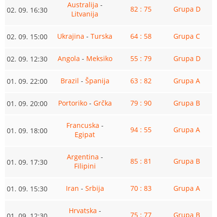
Australija
-
82 : 75
Grupa D
02. 09. 16:30
Litvanija
Ukrajina
-
Turska
64 : 58
Grupa C
02. 09. 15:00
Angola
-
Meksiko
55 : 79
Grupa D
02. 09. 12:30
Brazil
-
Španija
63 : 82
Grupa A
01. 09. 22:00
Portoriko
-
Grčka
79 : 90
Grupa B
01. 09. 20:00
Francuska
-
94 : 55
Grupa A
01. 09. 18:00
Egipat
Argentina
-
85 : 81
Grupa B
01. 09. 17:30
Filipini
Iran
-
Srbija
70 : 83
Grupa A
01. 09. 15:30
Hrvatska
-
75 : 77
Grupa B
01. 09. 12:30