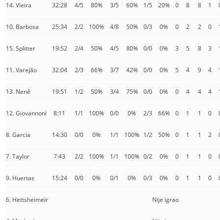
14. Vieira
32:28
4/5
80%
3/5
60%
1/5
20%
0
8
8
1
10. Barbosa
25:34
2/2
100%
4/8
50%
0/3
0%
0
2
2
0
15. Splitter
19:52
2/4
50%
4/5
80%
0/0
0%
3
5
8
3
11. Varejão
32:04
2/3
66%
3/7
42%
0/0
0%
5
4
9
4
13. Nenê
19:51
1/2
50%
3/4
75%
0/0
0%
0
4
4
4
12. Giovannoni
8:11
1/1
100%
0/0
0%
2/3
66%
0
1
1
0
8. Garcia
14:30
0/0
0%
1/1
100%
1/2
50%
0
1
1
2
7. Taylor
7:43
2/2
100%
1/1
100%
0/2
0%
0
1
1
0
9. Huertas
15:24
0/0
0%
0/1
0%
0/3
0%
0
1
1
0
6. Hettsheimeir
Nije igrao