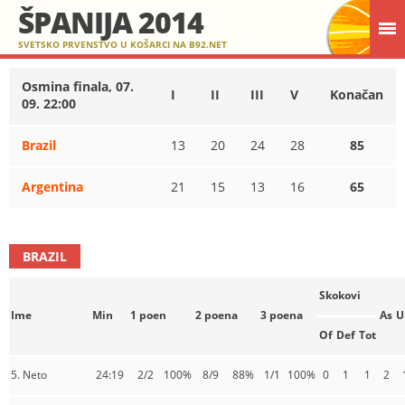
ŠPANIJA 2014
SVETSKO PRVENSTVO U KOŠARCI NA B92.NET
Osmina finala, 07.
I
II
III
V
Konačan
09. 22:00
Brazil
13
20
24
28
85
Argentina
21
15
13
16
65
BRAZIL
Skokovi
Ime
Min
1 poen
2 poena
3 poena
As
U
Of
Def
Tot
5. Neto
24:19
2/2
100%
8/9
88%
1/1
100%
0
1
1
2