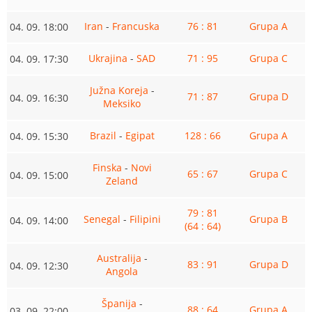
Iran
-
Francuska
76 : 81
Grupa A
04. 09. 18:00
Ukrajina
-
SAD
71 : 95
Grupa C
04. 09. 17:30
Južna Koreja
-
71 : 87
Grupa D
04. 09. 16:30
Meksiko
Brazil
-
Egipat
128 : 66
Grupa A
04. 09. 15:30
Finska
-
Novi
65 : 67
Grupa C
04. 09. 15:00
Zeland
79 : 81
Senegal
-
Filipini
Grupa B
04. 09. 14:00
(64 : 64)
Australija
-
83 : 91
Grupa D
04. 09. 12:30
Angola
Španija
-
88 : 64
Grupa A
03. 09. 22:00