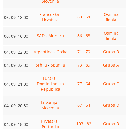
Slovenija
Francuska
-
Osmina
69 : 64
06. 09. 18:00
Hrvatska
finala
Osmina
SAD
-
Meksiko
86 : 63
06. 09. 16:00
finala
Argentina
-
Grčka
71 : 79
Grupa B
04. 09. 22:00
Srbija
-
Španija
73 : 89
Grupa A
04. 09. 22:00
Turska
-
Dominikanska
77 : 64
Grupa C
04. 09. 21:30
Republika
Litvanija
-
67 : 64
Grupa D
04. 09. 20:30
Slovenija
Hrvatska
-
103 : 82
Grupa B
04. 09. 18:00
Portoriko