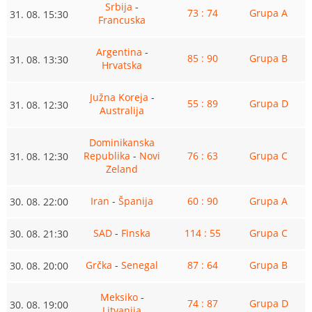
Srbija
-
73 : 74
Grupa A
31. 08. 15:30
Francuska
Argentina
-
85 : 90
Grupa B
31. 08. 13:30
Hrvatska
Južna Koreja
-
55 : 89
Grupa D
31. 08. 12:30
Australija
Dominikanska
Republika
-
Novi
76 : 63
Grupa C
31. 08. 12:30
Zeland
Iran
-
Španija
60 : 90
Grupa A
30. 08. 22:00
SAD
-
Finska
114 : 55
Grupa C
30. 08. 21:30
Grčka
-
Senegal
87 : 64
Grupa B
30. 08. 20:00
Meksiko
-
74 : 87
Grupa D
30. 08. 19:00
Litvanija