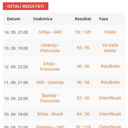
OSTALI REZULTATI
Datum
Utakmica
Rezultat
Faza
Srbija
-
SAD
92 : 129
Finale
14. 09. 21:00
Litvanija
-
Za treće
93 : 95
13. 09. 18:00
Francuska
mesto
Srbija
-
90 : 85
Polufinale
12. 09. 22:00
Francuska
SAD
-
Litvanija
96 : 68
Polufinale
11. 09. 21:00
Španija
-
52 : 65
Četvrtfinale
10. 09. 22:00
Francuska
Srbija
-
Brazil
84 : 56
Četvrtfinale
10. 09. 18:00
Slovenija
-
SAD
76 : 119
Četvrtfinale
09. 09. 21:00