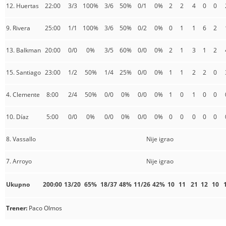
12. Huertas
22:00
3/3
100%
3/6
50%
0/1
0%
2
2
4
0
0
9. Rivera
25:00
1/1
100%
3/6
50%
0/2
0%
0
1
1
6
2
13. Balkman
20:00
0/0
0%
3/5
60%
0/0
0%
2
1
3
1
2
15. Santiago
23:00
1/2
50%
1/4
25%
0/0
0%
1
1
2
2
0
4. Clemente
8:00
2/4
50%
0/0
0%
0/0
0%
1
0
1
0
0
10. Díaz
5:00
0/0
0%
0/0
0%
0/0
0%
0
0
0
0
0
8. Vassallo
Nije igrao
7. Arroyo
Nije igrao
Ukupno
200:00
13/20
65%
18/37
48%
11/26
42%
10
11
21
12
10
Trener:
Paco Olmos