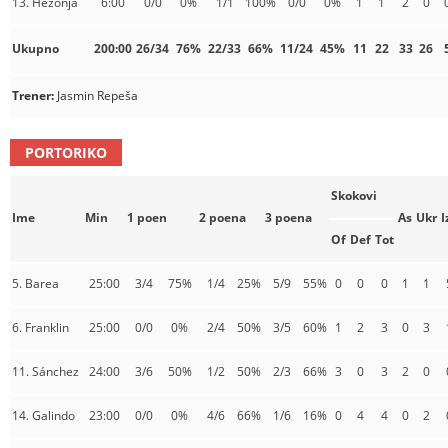
13. Hezonja
6:00
0/0
0%
1/1
100%
0/0
0%
1
1
2
0
Ukupno
200:00
26/34
76%
22/33
66%
11/24
45%
11
22
33
26
Trener:
Jasmin Repeša
PORTORIKO
Skokovi
Ime
Min
1 poen
2 poena
3 poena
As
Ukr
I
Of
Def
Tot
5. Barea
25:00
3/4
75%
1/4
25%
5/9
55%
0
0
0
1
1
6. Franklin
25:00
0/0
0%
2/4
50%
3/5
60%
1
2
3
0
3
11. Sánchez
24:00
3/6
50%
1/2
50%
2/3
66%
3
0
3
2
0
14. Galindo
23:00
0/0
0%
4/6
66%
1/6
16%
0
4
4
0
2