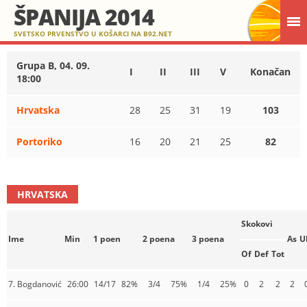
ŠPANIJA 2014
SVETSKO PRVENSTVO U KOŠARCI NA B92.NET
Grupa B, 04. 09.
I
II
III
V
Konačan
18:00
Hrvatska
28
25
31
19
103
Portoriko
16
20
21
25
82
HRVATSKA
Skokovi
Ime
Min
1 poen
2 poena
3 poena
As
U
Of
Def
Tot
7. Bogdanović
26:00
14/17
82%
3/4
75%
1/4
25%
0
2
2
2