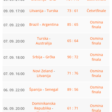
Litvanija
-
Turska
73 : 61
Četvrtfinale
09. 09. 17:00
Osmina
Brazil
-
Argentina
85 : 65
07. 09. 22:00
finala
Turska
-
Osmina
65 : 64
07. 09. 20:00
Australija
finala
Osmina
Srbija
-
Grčka
90 : 72
07. 09. 18:00
finala
Novi Zeland
-
Osmina
71 : 76
07. 09. 16:00
Litvanija
finala
Osmina
Španija
-
Senegal
89 : 56
06. 09. 22:00
finala
Dominikanska
Osmina
Republika
-
61 : 71
06. 09. 20:00
finala