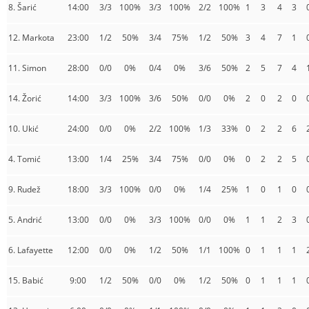
8. Šarić
14:00
3/3
100%
3/3
100%
2/2
100%
1
3
4
3
12. Markota
23:00
1/2
50%
3/4
75%
1/2
50%
3
4
7
1
11. Simon
28:00
0/0
0%
0/4
0%
3/6
50%
2
5
7
4
14. Žorić
14:00
3/3
100%
3/6
50%
0/0
0%
2
0
2
0
10. Ukić
24:00
0/0
0%
2/2
100%
1/3
33%
0
2
2
6
4. Tomić
13:00
1/4
25%
3/4
75%
0/0
0%
0
2
2
5
9. Rudež
18:00
3/3
100%
0/0
0%
1/4
25%
1
0
1
0
5. Andrić
13:00
0/0
0%
3/3
100%
0/0
0%
1
1
2
3
6. Lafayette
12:00
0/0
0%
1/2
50%
1/1
100%
0
1
1
1
15. Babić
9:00
1/2
50%
0/0
0%
1/2
50%
0
1
1
1