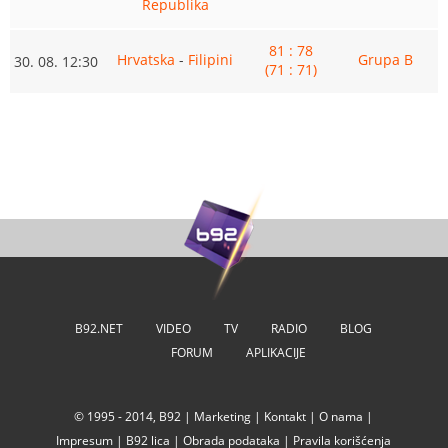
Republika
81 : 78
Hrvatska
-
Filipini
Grupa B
30. 08. 12:30
(71 : 71)
B92.NET
VIDEO
TV
RADIO
BLOG
FORUM
APLIKACIJE
© 1995 - 2014, B92 |
Marketing
|
Kontakt
|
O nama
|
Impresum
|
B92 lica
|
Obrada podataka
|
Pravila korišćenja