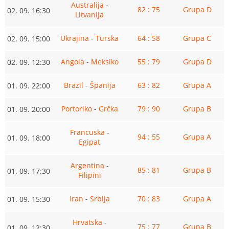
Australija
-
82 : 75
Grupa D
02. 09. 16:30
Litvanija
Ukrajina
-
Turska
64 : 58
Grupa C
02. 09. 15:00
Angola
-
Meksiko
55 : 79
Grupa D
02. 09. 12:30
Brazil
-
Španija
63 : 82
Grupa A
01. 09. 22:00
Portoriko
-
Grčka
79 : 90
Grupa B
01. 09. 20:00
Francuska
-
94 : 55
Grupa A
01. 09. 18:00
Egipat
Argentina
-
85 : 81
Grupa B
01. 09. 17:30
Filipini
Iran
-
Srbija
70 : 83
Grupa A
01. 09. 15:30
Hrvatska
-
75 : 77
Grupa B
01. 09. 12:30