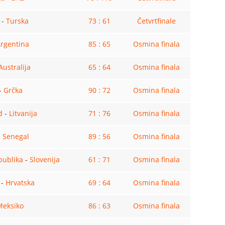
-
Turska
73 : 61
Četvrtfinale
rgentina
85 : 65
Osmina finala
Australija
65 : 64
Osmina finala
-
Grčka
90 : 72
Osmina finala
d
-
Litvanija
71 : 76
Osmina finala
-
Senegal
89 : 56
Osmina finala
publika
-
Slovenija
61 : 71
Osmina finala
-
Hrvatska
69 : 64
Osmina finala
Meksiko
86 : 63
Osmina finala