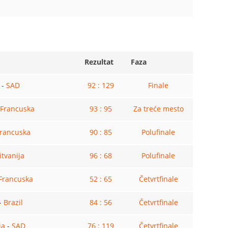
Rezultat
Faza
-
SAD
92 : 129
Finale
Francuska
93 : 95
Za treće mesto
rancuska
90 : 85
Polufinale
itvanija
96 : 68
Polufinale
Francuska
52 : 65
Četvrtfinale
-
Brazil
84 : 56
Četvrtfinale
ja
-
SAD
76 : 119
Četvrtfinale