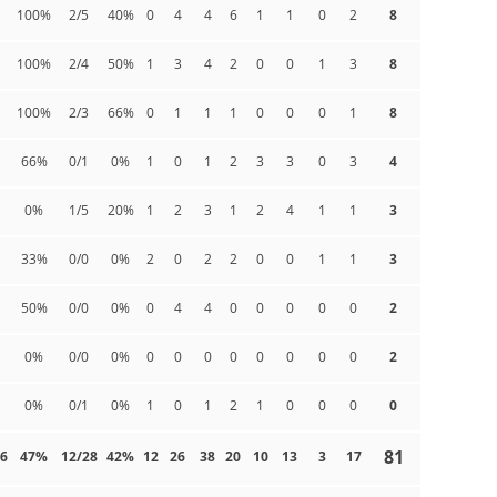
100%
2/5
40%
0
4
4
6
1
1
0
2
8
100%
2/4
50%
1
3
4
2
0
0
1
3
8
100%
2/3
66%
0
1
1
1
0
0
0
1
8
66%
0/1
0%
1
0
1
2
3
3
0
3
4
0%
1/5
20%
1
2
3
1
2
4
1
1
3
33%
0/0
0%
2
0
2
2
0
0
1
1
3
50%
0/0
0%
0
4
4
0
0
0
0
0
2
0%
0/0
0%
0
0
0
0
0
0
0
0
2
0%
0/1
0%
1
0
1
2
1
0
0
0
0
81
6
47%
12/28
42%
12
26
38
20
10
13
3
17