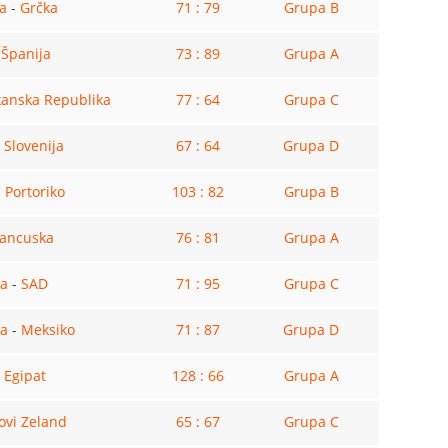
a
-
Grčka
71 : 79
Grupa B
-
Španija
73 : 89
Grupa A
anska Republika
77 : 64
Grupa C
-
Slovenija
67 : 64
Grupa D
-
Portoriko
103 : 82
Grupa B
rancuska
76 : 81
Grupa A
na
-
SAD
71 : 95
Grupa C
ja
-
Meksiko
71 : 87
Grupa D
-
Egipat
128 : 66
Grupa A
ovi Zeland
65 : 67
Grupa C