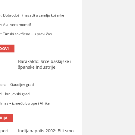
: Dobrodošli (nazad) u zemlju košarke
: Alal vera momci!
: Timski savršeno – u pravi čas
DOVI
Barakaldo: Srce baskijske i
španske industrije
lona – Gaudijev grad
 – kraljevski grad
lmas – između Evrope i Afrike
RIJA
Indijanapolis 2002: Bili smo