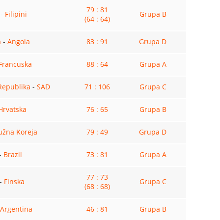
79 : 81
-
Filipini
Grupa B
(64 : 64)
a
-
Angola
83 : 91
Grupa D
Francuska
88 : 64
Grupa A
Republika
-
SAD
71 : 106
Grupa C
Hrvatska
76 : 65
Grupa B
užna Koreja
79 : 49
Grupa D
-
Brazil
73 : 81
Grupa A
77 : 73
-
Finska
Grupa C
(68 : 68)
Argentina
46 : 81
Grupa B