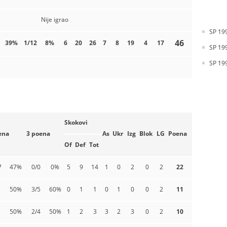
Nije igrao
SP 199
46
39%
1/12
8%
6
20
26
7
8
19
4
17
SP 199
SP 199
Skokovi
ena
3 poena
As
Ukr
Izg
Blok
LG
Poena
Of
Def
Tot
7
47%
0/0
0%
5
9
14
1
0
2
0
2
22
50%
3/5
60%
0
1
1
0
1
0
0
2
11
50%
2/4
50%
1
2
3
3
2
3
0
2
10