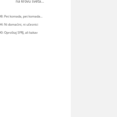
na krovu sveta...
8: Pet komada, pet komada...
4: Ni domaćini, ni učesnici
0: Oproštaj SFRJ, ali kakav