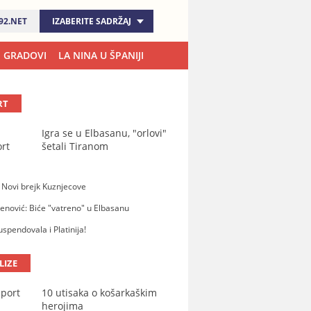
92.NET
IZABERITE SADRŽAJ
GRADOVI
LA NINA U ŠPANIJI
RT
Igra se u Elbasanu, "orlovi"
šetali Tiranom
 Novi brejk Kuznjecove
nović: Biće "vatreno" u Elbasanu
uspendovala i Platinija!
LIZE
10 utisaka o košarkaškim
herojima