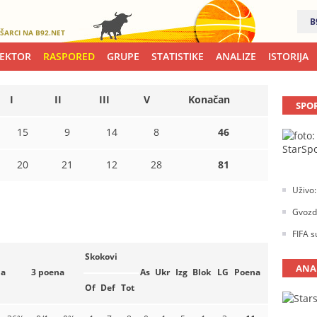
B
ŠARCI NA B92.NET
LEKTOR
RASPORED
GRUPE
STATISTIKE
ANALIZE
ISTORIJA
I
II
III
V
Konačan
SPO
15
9
14
8
46
20
21
12
28
81
Uživo:
Gvozde
FIFA s
Skokovi
ANA
na
3 poena
As
Ukr
Izg
Blok
LG
Poena
Of
Def
Tot