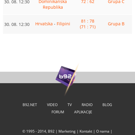
Dominikanska
72 : 62
Grupa C
30. 08. 12:30
Republika
81 : 78
Hrvatska
-
Filipini
Grupa B
30. 08. 12:30
(71 : 71)
B92.NET
VIDEO
TV
RADIO
BLOG
FORUM
APLIKACIJE
© 1995 - 2014, B92 |
Marketing
|
Kontakt
|
O nama
|