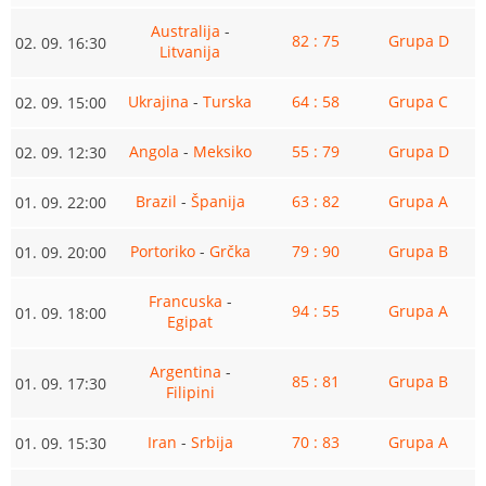
Australija
-
82 : 75
Grupa D
02. 09. 16:30
Litvanija
Ukrajina
-
Turska
64 : 58
Grupa C
02. 09. 15:00
Angola
-
Meksiko
55 : 79
Grupa D
02. 09. 12:30
Brazil
-
Španija
63 : 82
Grupa A
01. 09. 22:00
Portoriko
-
Grčka
79 : 90
Grupa B
01. 09. 20:00
Francuska
-
94 : 55
Grupa A
01. 09. 18:00
Egipat
Argentina
-
85 : 81
Grupa B
01. 09. 17:30
Filipini
Iran
-
Srbija
70 : 83
Grupa A
01. 09. 15:30