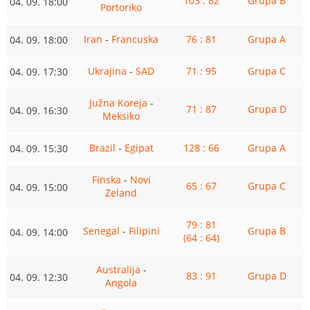
103 : 82
Grupa B
04. 09. 18:00
Portoriko
Iran
-
Francuska
76 : 81
Grupa A
04. 09. 18:00
Ukrajina
-
SAD
71 : 95
Grupa C
04. 09. 17:30
Južna Koreja
-
71 : 87
Grupa D
04. 09. 16:30
Meksiko
Brazil
-
Egipat
128 : 66
Grupa A
04. 09. 15:30
Finska
-
Novi
65 : 67
Grupa C
04. 09. 15:00
Zeland
79 : 81
Senegal
-
Filipini
Grupa B
04. 09. 14:00
(64 : 64)
Australija
-
83 : 91
Grupa D
04. 09. 12:30
Angola