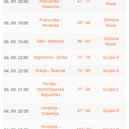
Republika
-
61 : 71
06. 09. 20:00
finala
Slovenija
Francuska
-
Osmina
69 : 64
06. 09. 18:00
Hrvatska
finala
Osmina
SAD
-
Meksiko
86 : 63
06. 09. 16:00
finala
Argentina
-
Grčka
71 : 79
Grupa B
04. 09. 22:00
Srbija
-
Španija
73 : 89
Grupa A
04. 09. 22:00
Turska
-
Dominikanska
77 : 64
Grupa C
04. 09. 21:30
Republika
Litvanija
-
67 : 64
Grupa D
04. 09. 20:30
Slovenija
Hrvatska
-