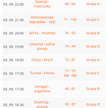
Španija
-
88 : 64
Grupa A
03. 09. 22:00
Francuska
Dominikanska
71 : 106
Grupa C
03. 09. 21:30
Republika
-
SAD
Grčka
-
Hrvatska
76 : 65
Grupa B
03. 09. 20:00
Litvanija
-
Južna
79 : 49
Grupa D
03. 09. 19:00
Koreja
Srbija
-
Brazil
73 : 81
Grupa A
03. 09. 18:00
77 : 73
Turska
-
Finska
Grupa C
03. 09. 17:30
(68 : 68)
Senegal
-
46 : 81
Grupa B
03. 09. 17:30
Argentina
Slovenija
-
93 : 87
Grupa D
03. 09. 16:30
Angola