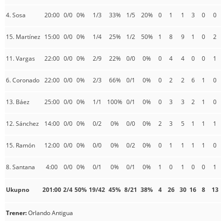
4. Sosa
20:00
0/0
0%
1/3
33%
1/5
20%
0
1
1
3
0
0
15. Martínez
15:00
0/0
0%
1/4
25%
1/2
50%
1
8
9
1
0
2
11. Vargas
22:00
0/0
0%
2/9
22%
0/0
0%
0
4
4
0
0
1
6. Coronado
22:00
0/0
0%
2/3
66%
0/1
0%
0
2
2
6
1
0
13. Báez
25:00
0/0
0%
1/1
100%
0/1
0%
0
3
3
2
1
0
12. Sánchez
14:00
0/0
0%
0/2
0%
0/0
0%
2
3
5
1
1
1
15. Ramón
12:00
0/0
0%
0/0
0%
0/2
0%
0
1
1
1
1
0
8. Santana
4:00
0/0
0%
0/1
0%
0/1
0%
1
0
1
0
0
1
Ukupno
201:00
2/4
50%
19/42
45%
8/21
38%
4
26
30
16
8
13
Trener:
Orlando Antigua