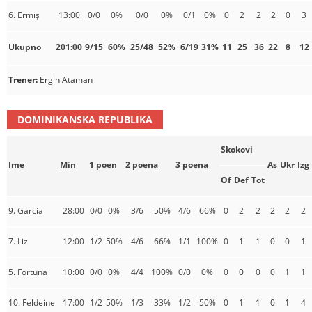
6. Ermiş
13:00
0/0
0%
0/0
0%
0/1
0%
0
2
2
2
0
3
Ukupno
201:00
9/15
60%
25/48
52%
6/19
31%
11
25
36
22
8
12
Trener:
Ergin Ataman
DOMINIKANSKA REPUBLIKA
Skokovi
Ime
Min
1 poen
2 poena
3 poena
As
Ukr
Izg
Of
Def
Tot
9. García
28:00
0/0
0%
3/6
50%
4/6
66%
0
2
2
2
2
2
7. Liz
12:00
1/2
50%
4/6
66%
1/1
100%
0
1
1
0
0
1
5. Fortuna
10:00
0/0
0%
4/4
100%
0/0
0%
0
0
0
0
1
1
10. Feldeine
17:00
1/2
50%
1/3
33%
1/2
50%
0
1
1
0
1
4