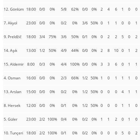
12. Gönlüm
18:00
0/0
0%
5/8
62%
0/0
0%
2
4
6
1
0
0
7. Akyol
23:00
0/0
0%
0/2
0%
3/6
50%
0
1
1
0
0
1
9. Preldžič
18:00
3/4
75%
3/6
50%
0/1
0%
0
2
2
5
0
2
14. Aşık
13:00
1/2
50%
4/9
44%
0/0
0%
2
8
10
0
1
2
15. Aldemir
8:00
0/3
0%
4/4
100%
0/0
0%
3
3
6
0
1
1
4. Osman
16:00
0/0
0%
2/3
66%
1/2
50%
1
0
1
1
1
0
13. Arslan
15:00
0/0
0%
0/2
0%
1/2
50%
0
0
0
4
1
1
8. Hersek
12:00
0/0
0%
0/1
0%
1/2
50%
0
0
0
1
1
0
5. Güler
23:00
2/2
100%
0/4
0%
0/2
0%
1
1
2
0
1
0
10. Tunçeri
18:00
2/2
100%
0/1
0%
0/2
0%
0
0
0
5
0
2