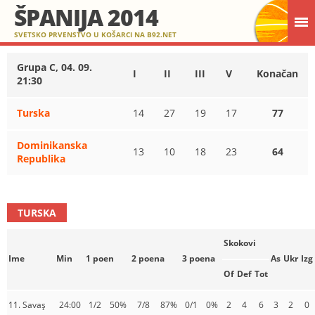
ŠPANIJA 2014
SVETSKO PRVENSTVO U KOŠARCI NA B92.NET
Grupa C, 04. 09.
I
II
III
V
Konačan
21:30
Turska
14
27
19
17
77
Dominikanska
13
10
18
23
64
Republika
TURSKA
Skokovi
Ime
Min
1 poen
2 poena
3 poena
As
Ukr
Izg
Of
Def
Tot
11. Savaş
24:00
1/2
50%
7/8
87%
0/1
0%
2
4
6
3
2
0