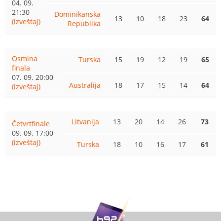
04. 09.
21:30
Dominikanska
13
10
18
23
64
(izveštaj)
Republika
Osmina
Turska
15
19
12
19
65
finala
07. 09. 20:00
Australija
18
17
15
14
64
(izveštaj)
Litvanija
13
20
14
26
73
Četvrtfinale
09. 09. 17:00
(izveštaj)
Turska
18
10
16
17
61