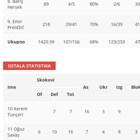
8. Barış
89
4/5
80%
2/6
3
Hersek
9. Emir
218
29/41
70%
16/39
4
Preldžič
Ukupno
1420.99
107/156
68%
123/259
4
OSTALA STATISTIKA
Skokovi
Ime
As
Ukr
Izg
Blo
Of
Def
Tot
10 Kerem
7
7
16
3
9
Tunçeri
11 Oğuz
6
10
16
7
4
8
3
Savaş