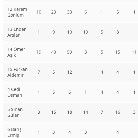
12 Kerem
10
23
33
6
1
5
1
Gönlüm
13 Ender
1
9
10
19
5
8
Arslan
14 Ömer
19
40
59
3
5
15
11
Aşık
15 Furkan
7
5
12
4
4
1
Aldemir
4 Cedi
1
5
6
1
4
4
1
Osman
5 Sinan
3
15
18
14
7
16
3
Güler
6 Barış
1
3
4
3
4
Ermiş