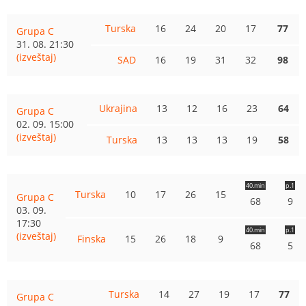
Turska
16
24
20
17
77
Grupa C
31. 08. 21:30
(izveštaj)
SAD
16
19
31
32
98
Ukrajina
13
12
16
23
64
Grupa C
02. 09. 15:00
(izveštaj)
Turska
13
13
13
19
58
40.min
p.1
Turska
10
17
26
15
Grupa C
68
9
03. 09.
17:30
40.min
p.1
(izveštaj)
Finska
15
26
18
9
68
5
Turska
14
27
19
17
77
Grupa C