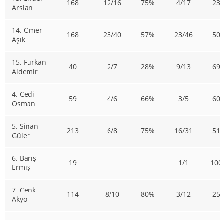
168
12/16
75%
4/17
2
Arslan
14. Ömer
168
23/40
57%
23/46
5
Aşık
15. Furkan
40
2/7
28%
9/13
6
Aldemir
4. Cedi
59
4/6
66%
3/5
6
Osman
5. Sinan
213
6/8
75%
16/31
5
Güler
6. Barış
19
1/1
10
Ermiş
7. Cenk
114
8/10
80%
3/12
2
Akyol