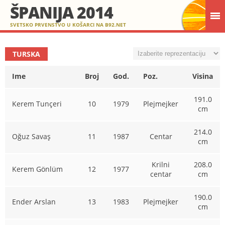
ŠPANIJA 2014
SVETSKO PRVENSTVO U KOŠARCI NA B92.NET
TURSKA
Ime
Broj
God.
Poz.
Visina
191.0
Kerem Tunçeri
10
1979
Plejmejker
cm
214.0
Oğuz Savaş
11
1987
Centar
cm
Krilni
208.0
Kerem Gönlüm
12
1977
centar
cm
190.0
Ender Arslan
13
1983
Plejmejker
cm