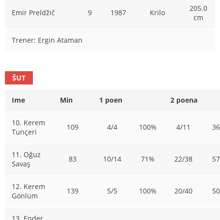
205.0
Emir Preldžič
9
1987
Krilo
cm
Trener: Ergin Ataman
ŠUT
Ime
Min
1 poen
2 poena
10. Kerem
109
4/4
100%
4/11
3
Tunçeri
11. Oğuz
83
10/14
71%
22/38
5
Savaş
12. Kerem
139
5/5
100%
20/40
5
Gönlüm
13. Ender