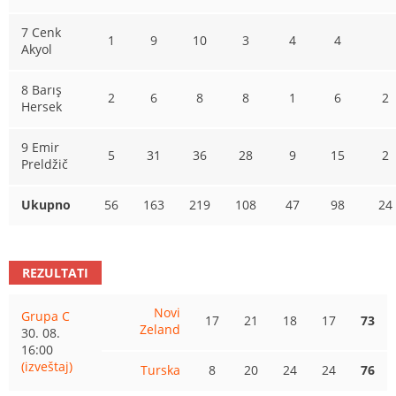
7 Cenk
1
9
10
3
4
4
Akyol
8 Barış
2
6
8
8
1
6
2
Hersek
9 Emir
5
31
36
28
9
15
2
Preldžič
Ukupno
56
163
219
108
47
98
24
REZULTATI
Novi
Grupa C
17
21
18
17
73
Zeland
30. 08.
16:00
(izveštaj)
Turska
8
20
24
24
76