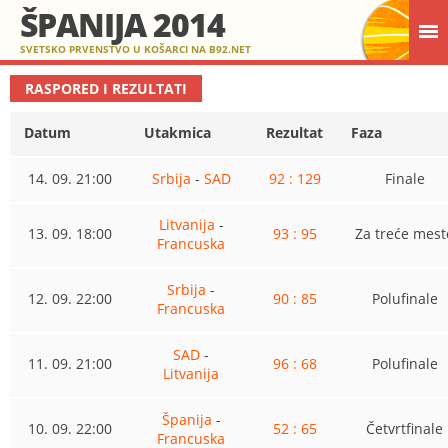
ŠPANIJA 2014
SVETSKO PRVENSTVO U KOŠARCI NA B92.NET
RASPORED I REZULTATI
Datum
Utakmica
Rezultat
Faza
14. 09. 21:00
Srbija
-
SAD
92 : 129
Finale
Litvanija
-
13. 09. 18:00
93 : 95
Za treće mest
Francuska
Srbija
-
12. 09. 22:00
90 : 85
Polufinale
Francuska
SAD
-
11. 09. 21:00
96 : 68
Polufinale
Litvanija
Španija
-
10. 09. 22:00
52 : 65
Četvrtfinale
Francuska