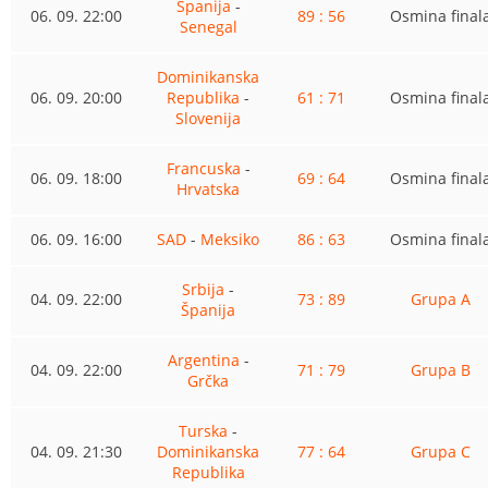
Španija
-
06. 09. 22:00
89 : 56
Osmina final
Senegal
Dominikanska
06. 09. 20:00
Republika
-
61 : 71
Osmina final
Slovenija
Francuska
-
06. 09. 18:00
69 : 64
Osmina final
Hrvatska
06. 09. 16:00
SAD
-
Meksiko
86 : 63
Osmina final
Srbija
-
04. 09. 22:00
73 : 89
Grupa A
Španija
Argentina
-
04. 09. 22:00
71 : 79
Grupa B
Grčka
Turska
-
04. 09. 21:30
Dominikanska
77 : 64
Grupa C
Republika