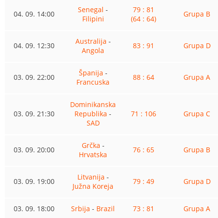
Senegal
-
79 : 81
04. 09. 14:00
Grupa B
Filipini
(64 : 64)
Australija
-
04. 09. 12:30
83 : 91
Grupa D
Angola
Španija
-
03. 09. 22:00
88 : 64
Grupa A
Francuska
Dominikanska
03. 09. 21:30
Republika
-
71 : 106
Grupa C
SAD
Grčka
-
03. 09. 20:00
76 : 65
Grupa B
Hrvatska
Litvanija
-
03. 09. 19:00
79 : 49
Grupa D
Južna Koreja
03. 09. 18:00
Srbija
-
Brazil
73 : 81
Grupa A