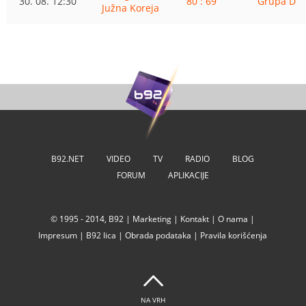
30. 08. 12:30
80 : 69
Grupa D
Južna Koreja
B92.NET
VIDEO
TV
RADIO
BLOG
FORUM
APLIKACIJE
© 1995 - 2014, B92 |
Marketing
|
Kontakt
|
O nama
|
Impresum
|
B92 lica
|
Obrada podataka
|
Pravila korišćenja
NA VRH