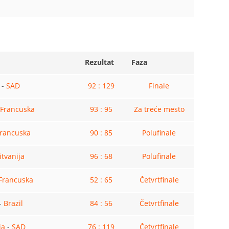
Rezultat
Faza
-
SAD
92 : 129
Finale
Francuska
93 : 95
Za treće mesto
rancuska
90 : 85
Polufinale
itvanija
96 : 68
Polufinale
Francuska
52 : 65
Četvrtfinale
-
Brazil
84 : 56
Četvrtfinale
ja
-
SAD
76 : 119
Četvrtfinale