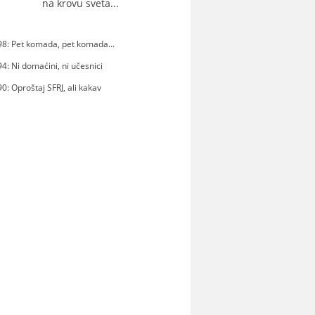
na krovu sveta...
8: Pet komada, pet komada...
4: Ni domaćini, ni učesnici
0: Oproštaj SFRJ, ali kakav