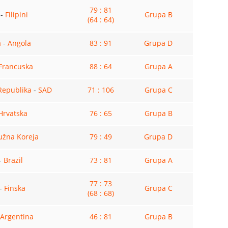
79 : 81
-
Filipini
Grupa B
(64 : 64)
a
-
Angola
83 : 91
Grupa D
Francuska
88 : 64
Grupa A
Republika
-
SAD
71 : 106
Grupa C
Hrvatska
76 : 65
Grupa B
užna Koreja
79 : 49
Grupa D
-
Brazil
73 : 81
Grupa A
77 : 73
-
Finska
Grupa C
(68 : 68)
Argentina
46 : 81
Grupa B