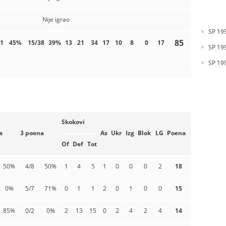
Nije igrao
SP 199
85
1
45%
15/38
39%
13
21
34
17
10
8
0
17
SP 199
SP 199
Skokovi
a
3 poena
As
Ukr
Izg
Blok
LG
Poena
Of
Def
Tot
50%
4/8
50%
1
4
5
1
0
0
0
2
18
0%
5/7
71%
0
1
1
2
0
1
0
0
15
85%
0/2
0%
2
13
15
0
2
4
2
4
14