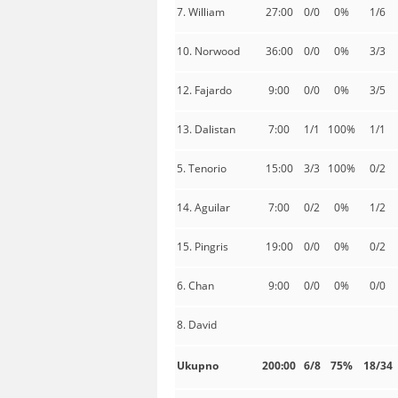
7. William
27:00
0/0
0%
1/6
10. Norwood
36:00
0/0
0%
3/3
12. Fajardo
9:00
0/0
0%
3/5
13. Dalistan
7:00
1/1
100%
1/1
5. Tenorio
15:00
3/3
100%
0/2
14. Aguilar
7:00
0/2
0%
1/2
15. Pingris
19:00
0/0
0%
0/2
6. Chan
9:00
0/0
0%
0/0
8. David
Ukupno
200:00
6/8
75%
18/34