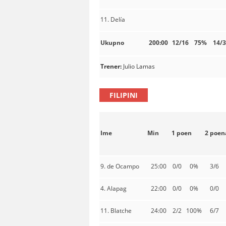
11. Delía
Ukupno
200:00
12/16
75%
14/3
Trener:
Julio Lamas
FILIPINI
Ime
Min
1 poen
2 poen
9. de Ocampo
25:00
0/0
0%
3/6
4. Alapag
22:00
0/0
0%
0/0
11. Blatche
24:00
2/2
100%
6/7