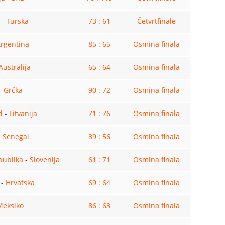
-
Turska
73 : 61
Četvrtfinale
rgentina
85 : 65
Osmina finala
Australija
65 : 64
Osmina finala
-
Grčka
90 : 72
Osmina finala
d
-
Litvanija
71 : 76
Osmina finala
-
Senegal
89 : 56
Osmina finala
publika
-
Slovenija
61 : 71
Osmina finala
-
Hrvatska
69 : 64
Osmina finala
Meksiko
86 : 63
Osmina finala