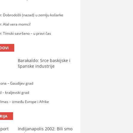
: Dobrodošli (nazad) u zemlju košarke
: Alal vera momci!
: Timski savršeno – u pravi čas
DOVI
Barakaldo: Srce baskijske i
španske industrije
lona – Gaudijev grad
 – kraljevski grad
lmas – između Evrope i Afrike
RIJA
Indijanapolis 2002: Bili smo