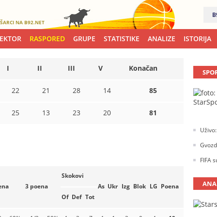
B
ŠARCI NA B92.NET
LEKTOR
RASPORED
GRUPE
STATISTIKE
ANALIZE
ISTORIJA
I
II
III
V
Konačan
SPO
22
21
28
14
85
25
13
23
20
81
Uživo:
Gvozde
FIFA s
Skokovi
ANA
ena
3 poena
As
Ukr
Izg
Blok
LG
Poena
Of
Def
Tot