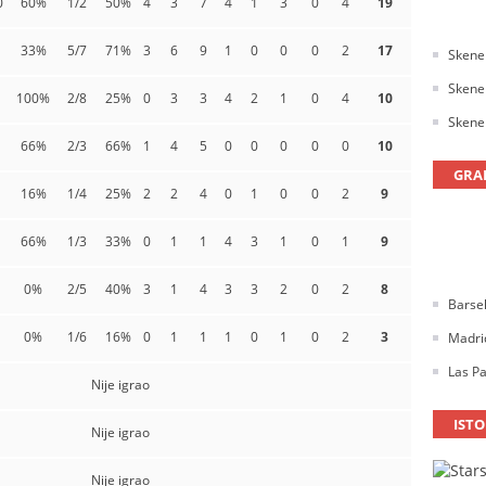
0
60%
1/2
50%
4
3
7
4
1
3
0
4
19
33%
5/7
71%
3
6
9
1
0
0
0
2
17
Skener
Skener
100%
2/8
25%
0
3
3
4
2
1
0
4
10
Skener
66%
2/3
66%
1
4
5
0
0
0
0
0
10
GRA
16%
1/4
25%
2
2
4
0
1
0
0
2
9
66%
1/3
33%
0
1
1
4
3
1
0
1
9
0%
2/5
40%
3
1
4
3
3
2
0
2
8
Barse
0%
1/6
16%
0
1
1
1
0
1
0
2
3
Madrid
Las Pa
Nije igrao
ISTO
Nije igrao
Nije igrao