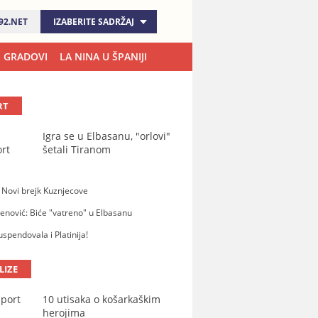
92.NET
IZABERITE SADRŽAJ
GRADOVI
LA NINA U ŠPANIJI
RT
Igra se u Elbasanu, "orlovi"
šetali Tiranom
 Novi brejk Kuznjecove
nović: Biće "vatreno" u Elbasanu
uspendovala i Platinija!
LIZE
10 utisaka o košarkaškim
herojima