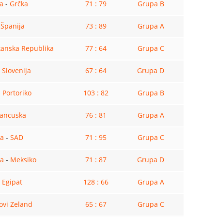
a
-
Grčka
71 : 79
Grupa B
-
Španija
73 : 89
Grupa A
anska Republika
77 : 64
Grupa C
-
Slovenija
67 : 64
Grupa D
-
Portoriko
103 : 82
Grupa B
rancuska
76 : 81
Grupa A
na
-
SAD
71 : 95
Grupa C
ja
-
Meksiko
71 : 87
Grupa D
-
Egipat
128 : 66
Grupa A
ovi Zeland
65 : 67
Grupa C