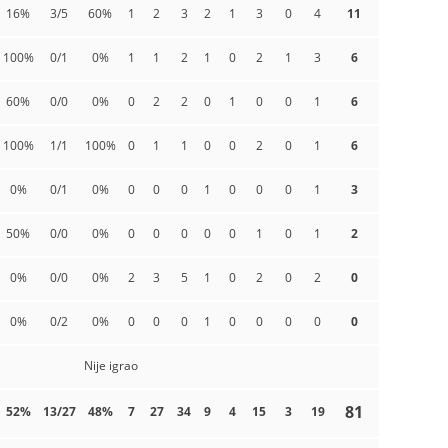
16%
3/5
60%
1
2
3
2
1
3
0
4
11
100%
0/1
0%
1
1
2
1
0
2
1
3
6
60%
0/0
0%
0
2
2
0
1
0
0
1
6
100%
1/1
100%
0
1
1
0
0
2
0
1
6
0%
0/1
0%
0
0
0
1
0
0
0
1
3
50%
0/0
0%
0
0
0
0
0
1
0
1
2
0%
0/0
0%
2
3
5
1
0
2
0
2
0
0%
0/2
0%
0
0
0
1
0
0
0
0
0
Nije igrao
81
52%
13/27
48%
7
27
34
9
4
15
3
19