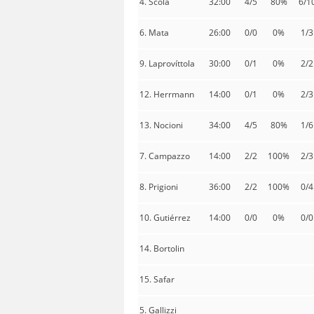
4. Scola
32:00
4/5
80%
6/1
6. Mata
26:00
0/0
0%
1/3
9. Laprovíttola
30:00
0/1
0%
2/2
12. Herrmann
14:00
0/1
0%
2/3
13. Nocioni
34:00
4/5
80%
1/6
7. Campazzo
14:00
2/2
100%
2/3
8. Prigioni
36:00
2/2
100%
0/4
10. Gutiérrez
14:00
0/0
0%
0/0
14. Bortolin
15. Safar
5. Gallizzi