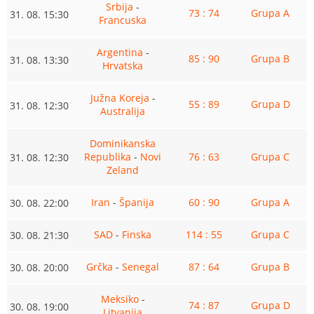
Srbija
-
73 : 74
Grupa A
31. 08. 15:30
Francuska
Argentina
-
85 : 90
Grupa B
31. 08. 13:30
Hrvatska
Južna Koreja
-
55 : 89
Grupa D
31. 08. 12:30
Australija
Dominikanska
Republika
-
Novi
76 : 63
Grupa C
31. 08. 12:30
Zeland
Iran
-
Španija
60 : 90
Grupa A
30. 08. 22:00
SAD
-
Finska
114 : 55
Grupa C
30. 08. 21:30
Grčka
-
Senegal
87 : 64
Grupa B
30. 08. 20:00
Meksiko
-
74 : 87
Grupa D
30. 08. 19:00
Litvanija