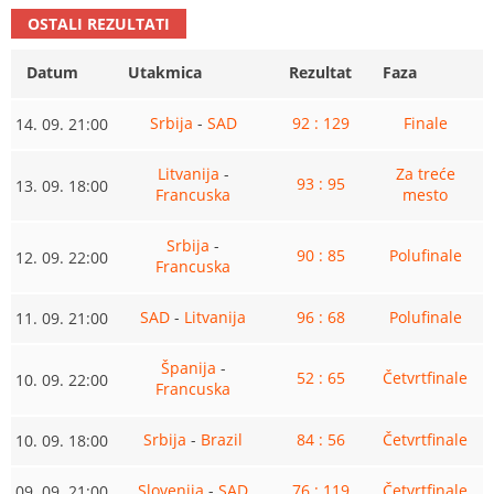
OSTALI REZULTATI
Datum
Utakmica
Rezultat
Faza
Srbija
-
SAD
92 : 129
Finale
14. 09. 21:00
Litvanija
-
Za treće
93 : 95
13. 09. 18:00
Francuska
mesto
Srbija
-
90 : 85
Polufinale
12. 09. 22:00
Francuska
SAD
-
Litvanija
96 : 68
Polufinale
11. 09. 21:00
Španija
-
52 : 65
Četvrtfinale
10. 09. 22:00
Francuska
Srbija
-
Brazil
84 : 56
Četvrtfinale
10. 09. 18:00
Slovenija
-
SAD
76 : 119
Četvrtfinale
09. 09. 21:00