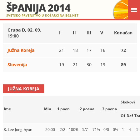
ŠPANIJA 2014
SVETSKO PRVENSTVO U KOŠARCI NA B92.NET
Grupa D, 02. 09.
I
II
III
V
Konačan
19:00
Južna Koreja
21
18
17
16
72
Slovenija
19
21
30
19
89
JUŽNA KOREJA
Skokovi
Ime
Min
1 poen
2 poena
3 poena
Of
Def
To
8. Lee Jong-hyun
20:00
2/2
100%
5/7
71%
0/0
0%
1
4
5