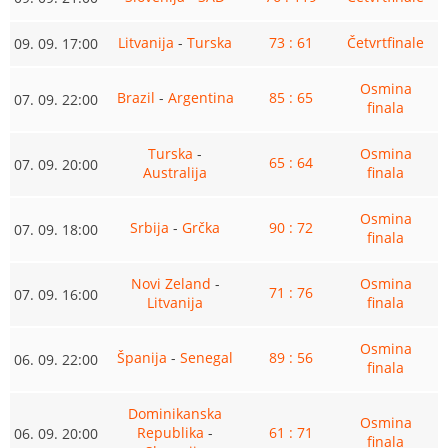
Litvanija
-
Turska
73 : 61
Četvrtfinale
09. 09. 17:00
Osmina
Brazil
-
Argentina
85 : 65
07. 09. 22:00
finala
Turska
-
Osmina
65 : 64
07. 09. 20:00
Australija
finala
Osmina
Srbija
-
Grčka
90 : 72
07. 09. 18:00
finala
Novi Zeland
-
Osmina
71 : 76
07. 09. 16:00
Litvanija
finala
Osmina
Španija
-
Senegal
89 : 56
06. 09. 22:00
finala
Dominikanska
Osmina
Republika
-
61 : 71
06. 09. 20:00
finala