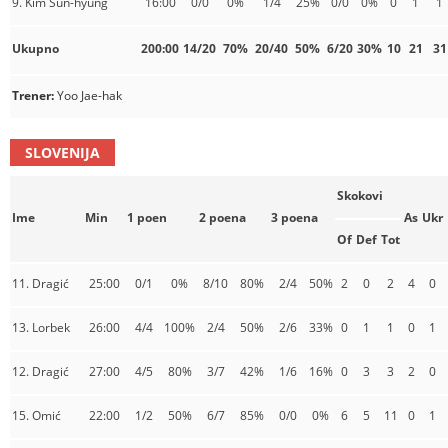
9. Kim Sun-hyung
16:00
0/0
0%
1/4
25%
0/0
0%
0
1
1
Ukupno
200:00
14/20
70%
20/40
50%
6/20
30%
10
21
31
Trener:
Yoo Jae-hak
SLOVENIJA
Skokovi
Ime
Min
1 poen
2 poena
3 poena
As
Ukr
Of
Def
Tot
11. Dragić
25:00
0/1
0%
8/10
80%
2/4
50%
2
0
2
4
0
13. Lorbek
26:00
4/4
100%
2/4
50%
2/6
33%
0
1
1
0
1
12. Dragić
27:00
4/5
80%
3/7
42%
1/6
16%
0
3
3
2
0
15. Omić
22:00
1/2
50%
6/7
85%
0/0
0%
6
5
11
0
1