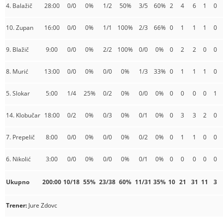
4. Balažič
28:00
0/0
0%
1/2
50%
3/5
60%
2
4
6
1
0
10. Zupan
16:00
0/0
0%
1/1
100%
2/3
66%
0
1
1
1
0
9. Blažič
9:00
0/0
0%
2/2
100%
0/0
0%
0
2
2
0
0
8. Murić
13:00
0/0
0%
0/0
0%
1/3
33%
0
1
1
1
0
5. Slokar
5:00
1/4
25%
0/2
0%
0/0
0%
0
0
0
0
1
14. Klobučar
18:00
0/2
0%
0/3
0%
0/1
0%
0
3
3
2
0
7. Prepelič
8:00
0/0
0%
0/0
0%
0/2
0%
0
1
1
0
0
6. Nikolić
3:00
0/0
0%
0/0
0%
0/1
0%
0
0
0
0
0
Ukupno
200:00
10/18
55%
23/38
60%
11/31
35%
10
21
31
11
3
Trener:
Jure Zdovc