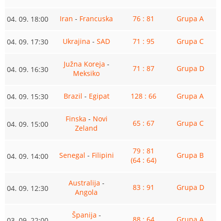
Iran
-
Francuska
76 : 81
Grupa A
04. 09. 18:00
Ukrajina
-
SAD
71 : 95
Grupa C
04. 09. 17:30
Južna Koreja
-
71 : 87
Grupa D
04. 09. 16:30
Meksiko
Brazil
-
Egipat
128 : 66
Grupa A
04. 09. 15:30
Finska
-
Novi
65 : 67
Grupa C
04. 09. 15:00
Zeland
79 : 81
Senegal
-
Filipini
Grupa B
04. 09. 14:00
(64 : 64)
Australija
-
83 : 91
Grupa D
04. 09. 12:30
Angola
Španija
-
88 : 64
Grupa A
03. 09. 22:00