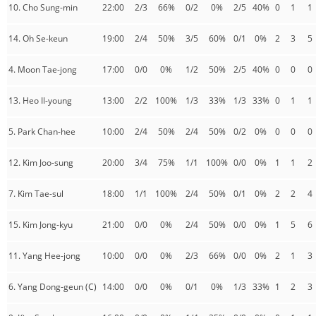
10. Cho Sung-min
22:00
2/3
66%
0/2
0%
2/5
40%
0
1
1
14. Oh Se-keun
19:00
2/4
50%
3/5
60%
0/1
0%
2
3
5
4. Moon Tae-jong
17:00
0/0
0%
1/2
50%
2/5
40%
0
0
0
13. Heo Il-young
13:00
2/2
100%
1/3
33%
1/3
33%
0
1
1
5. Park Chan-hee
10:00
2/4
50%
2/4
50%
0/2
0%
0
0
0
12. Kim Joo-sung
20:00
3/4
75%
1/1
100%
0/0
0%
1
1
2
7. Kim Tae-sul
18:00
1/1
100%
2/4
50%
0/1
0%
2
2
4
15. Kim Jong-kyu
21:00
0/0
0%
2/4
50%
0/0
0%
1
5
6
11. Yang Hee-jong
10:00
0/0
0%
2/3
66%
0/0
0%
2
1
3
6. Yang Dong-geun (C)
14:00
0/0
0%
0/1
0%
1/3
33%
1
2
3