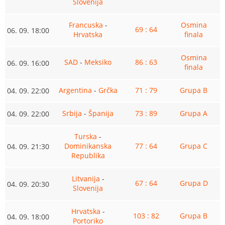
Slovenija
Francuska
-
Osmina
69 : 64
06. 09. 18:00
Hrvatska
finala
Osmina
SAD
-
Meksiko
86 : 63
06. 09. 16:00
finala
Argentina
-
Grčka
71 : 79
Grupa B
04. 09. 22:00
Srbija
-
Španija
73 : 89
Grupa A
04. 09. 22:00
Turska
-
Dominikanska
77 : 64
Grupa C
04. 09. 21:30
Republika
Litvanija
-
67 : 64
Grupa D
04. 09. 20:30
Slovenija
Hrvatska
-
103 : 82
Grupa B
04. 09. 18:00
Portoriko