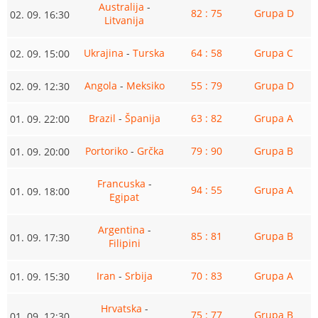
Australija
-
82 : 75
Grupa D
02. 09. 16:30
Litvanija
Ukrajina
-
Turska
64 : 58
Grupa C
02. 09. 15:00
Angola
-
Meksiko
55 : 79
Grupa D
02. 09. 12:30
Brazil
-
Španija
63 : 82
Grupa A
01. 09. 22:00
Portoriko
-
Grčka
79 : 90
Grupa B
01. 09. 20:00
Francuska
-
94 : 55
Grupa A
01. 09. 18:00
Egipat
Argentina
-
85 : 81
Grupa B
01. 09. 17:30
Filipini
Iran
-
Srbija
70 : 83
Grupa A
01. 09. 15:30
Hrvatska
-
75 : 77
Grupa B
01. 09. 12:30