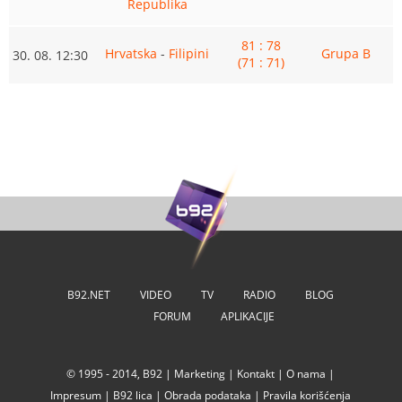
Republika
81 : 78
Hrvatska
-
Filipini
Grupa B
30. 08. 12:30
(71 : 71)
B92.NET
VIDEO
TV
RADIO
BLOG
FORUM
APLIKACIJE
© 1995 - 2014, B92 |
Marketing
|
Kontakt
|
O nama
|
Impresum
|
B92 lica
|
Obrada podataka
|
Pravila korišćenja