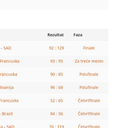
Rezultat
Faza
-
SAD
92 : 129
Finale
Francuska
93 : 95
Za treće mesto
rancuska
90 : 85
Polufinale
itvanija
96 : 68
Polufinale
Francuska
52 : 65
Četvrtfinale
-
Brazil
84 : 56
Četvrtfinale
ja
-
SAD
76 : 119
Četvrtfinale