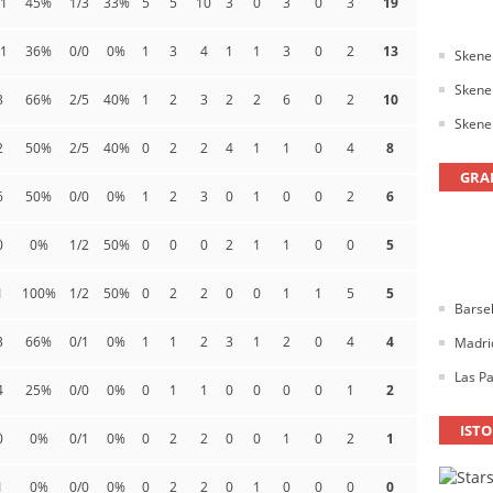
11
45%
1/3
33%
5
5
10
3
0
3
0
3
19
11
36%
0/0
0%
1
3
4
1
1
3
0
2
13
Skener
Skener
3
66%
2/5
40%
1
2
3
2
2
6
0
2
10
Skener
2
50%
2/5
40%
0
2
2
4
1
1
0
4
8
GRA
6
50%
0/0
0%
1
2
3
0
1
0
0
2
6
0
0%
1/2
50%
0
0
0
2
1
1
0
0
5
1
100%
1/2
50%
0
2
2
0
0
1
1
5
5
Barse
3
66%
0/1
0%
1
1
2
3
1
2
0
4
4
Madrid
Las Pa
4
25%
0/0
0%
0
1
1
0
0
0
0
1
2
ISTO
0
0%
0/1
0%
0
2
2
0
0
1
0
2
1
1
0%
0/0
0%
0
2
2
0
1
0
0
0
0