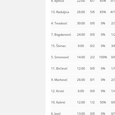
8. Bjelica
22:00
6/7
85%
5/
13. Raduljica
26:00
5/6
83%
4/
4. Teodosić
30:00
0/0
0%
2/
7. Bogdanović
24:00
0/0
0%
1/
15. Štimac
9:00
0/2
0%
3/
5. Simonović
14:00
2/2
100%
0/
11. Birčević
12:00
0/0
0%
1/
9. Marković
26:00
0/1
0%
2/
12. Krstić
6:00
0/0
0%
1/
10. Kalinić
12:00
1/2
50%
0/
6. Jović
13:00
0/0
0%
0/