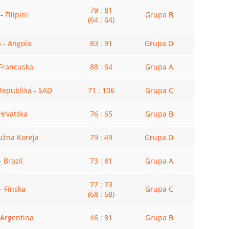
79 : 81
-
Filipini
Grupa B
(64 : 64)
a
-
Angola
83 : 91
Grupa D
Francuska
88 : 64
Grupa A
Republika
-
SAD
71 : 106
Grupa C
Hrvatska
76 : 65
Grupa B
užna Koreja
79 : 49
Grupa D
-
Brazil
73 : 81
Grupa A
77 : 73
-
Finska
Grupa C
(68 : 68)
Argentina
46 : 81
Grupa B