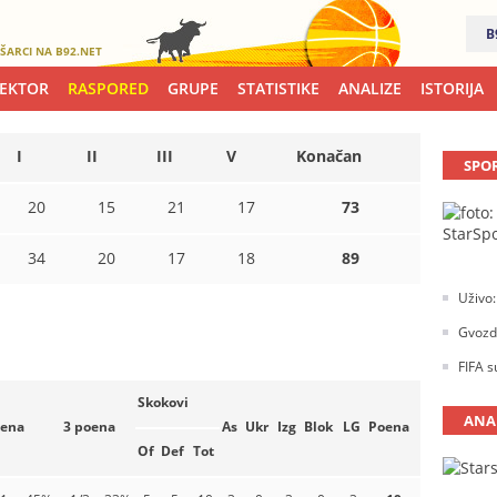
B
ŠARCI NA B92.NET
LEKTOR
RASPORED
GRUPE
STATISTIKE
ANALIZE
ISTORIJA
I
II
III
V
Konačan
SPO
20
15
21
17
73
34
20
17
18
89
Uživo:
Gvozde
FIFA s
Skokovi
ANA
oena
3 poena
As
Ukr
Izg
Blok
LG
Poena
Of
Def
Tot