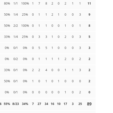
80%
1/1
100%
1
7
8
2
0
2
1
1
11
50%
1/4
25%
0
1
1
2
1
0
0
3
9
50%
2/2
100%
0
1
1
0
0
1
0
1
8
33%
1/4
25%
0
3
3
1
0
2
0
3
5
0%
0/1
0%
0
5
5
1
0
0
0
3
3
0%
0/2
0%
0
1
1
1
1
2
0
2
2
33%
0/1
0%
2
2
4
0
0
1
1
3
2
50%
0/1
0%
1
0
1
0
1
0
0
0
2
0%
0/1
0%
0
0
0
0
0
1
0
2
0
89
6
55%
8/23
34%
7
27
34
16
10
17
3
25