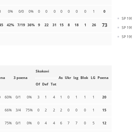
3
0%
0/0
0%
0
0
0
0
0
0
0
1
0
SP 199
73
45
42%
7/19
36%
9
22
31
15
8
18
1
26
SP 199
SP 199
Skokovi
ena
3 poena
As
Ukr
Izg
Blok
LG
Poena
Of
Def
Tot
0
60%
0/1
0%
3
1
4
1
0
1
1
1
20
66%
3/4
75%
0
2
2
2
0
0
0
1
15
75%
0/1
0%
0
4
4
6
7
7
0
5
12