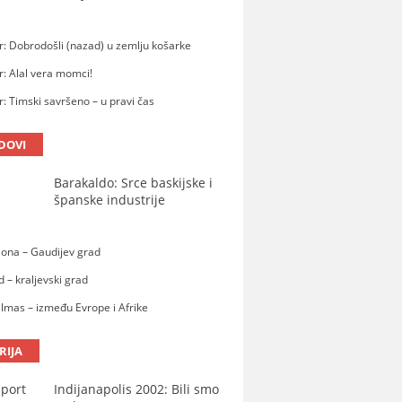
: Dobrodošli (nazad) u zemlju košarke
: Alal vera momci!
: Timski savršeno – u pravi čas
DOVI
Barakaldo: Srce baskijske i
španske industrije
lona – Gaudijev grad
 – kraljevski grad
lmas – između Evrope i Afrike
RIJA
Indijanapolis 2002: Bili smo