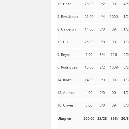
13. Gasol
28:00
0/2
0%
4/5
5. Fernández
21:00
4/4
100%
1/2
8. Calderón
14:00
0/0
0%
1/2
12. Llull
25:00
0/0
0%
1/3
9. Reyes
7:00
3/4
75%
0/0
6. Rodríguez
15:00
2/2
100%
0/2
14. Ibaka
14:00
0/0
0%
1/3
15. Abrines
4:00
0/0
0%
1/2
10. Claver
3:00
0/0
0%
0/0
Ukupno
200:00
25/28
89%
20/3