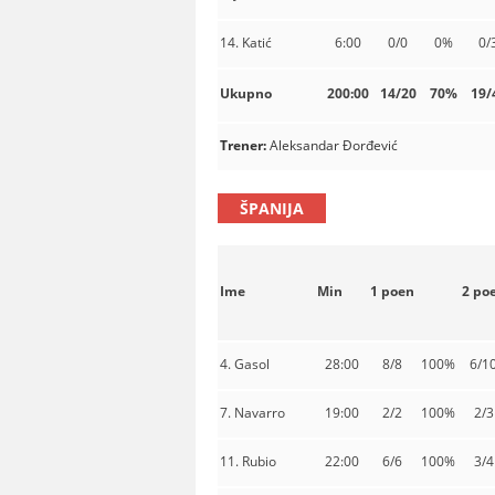
14. Katić
6:00
0/0
0%
0/
Ukupno
200:00
14/20
70%
19/
Trener:
Aleksandar Đorđević
ŠPANIJA
Ime
Min
1 poen
2 po
4. Gasol
28:00
8/8
100%
6/1
7. Navarro
19:00
2/2
100%
2/3
11. Rubio
22:00
6/6
100%
3/4