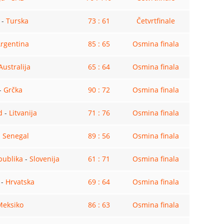
-
Turska
73 : 61
Četvrtfinale
rgentina
85 : 65
Osmina finala
Australija
65 : 64
Osmina finala
-
Grčka
90 : 72
Osmina finala
d
-
Litvanija
71 : 76
Osmina finala
-
Senegal
89 : 56
Osmina finala
publika
-
Slovenija
61 : 71
Osmina finala
-
Hrvatska
69 : 64
Osmina finala
Meksiko
86 : 63
Osmina finala