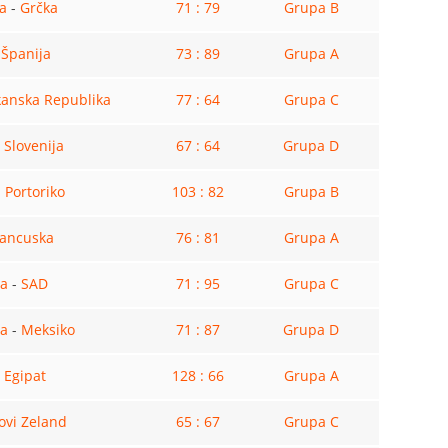
a
-
Grčka
71 : 79
Grupa B
-
Španija
73 : 89
Grupa A
anska Republika
77 : 64
Grupa C
-
Slovenija
67 : 64
Grupa D
-
Portoriko
103 : 82
Grupa B
rancuska
76 : 81
Grupa A
na
-
SAD
71 : 95
Grupa C
ja
-
Meksiko
71 : 87
Grupa D
-
Egipat
128 : 66
Grupa A
ovi Zeland
65 : 67
Grupa C