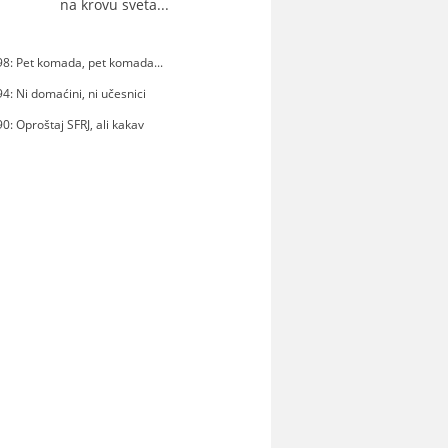
na krovu sveta...
8: Pet komada, pet komada...
4: Ni domaćini, ni učesnici
0: Oproštaj SFRJ, ali kakav