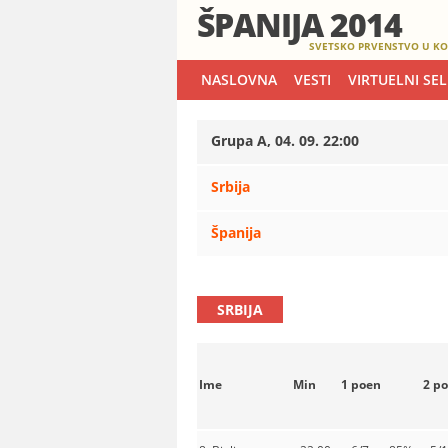
ŠPANIJA 2014
SVETSKO PRVENSTVO U KO
NASLOVNA
VESTI
VIRTUELNI SE
Grupa A, 04. 09. 22:00
Srbija
Španija
SRBIJA
Ime
Min
1 poen
2 p