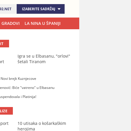
92.NET
IZABERITE SADRŽAJ
GRADOVI
LA NINA U ŠPANIJI
RT
Igra se u Elbasanu, "orlovi"
šetali Tiranom
 Novi brejk Kuznjecove
nović: Biće "vatreno" u Elbasanu
uspendovala i Platinija!
LIZE
10 utisaka o košarkaškim
herojima