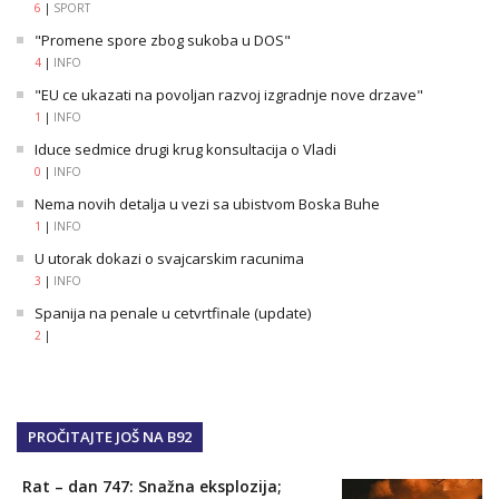
6
|
SPORT
"Promene spore zbog sukoba u DOS"
4
|
INFO
"EU ce ukazati na povoljan razvoj izgradnje nove drzave"
1
|
INFO
Iduce sedmice drugi krug konsultacija o Vladi
0
|
INFO
Nema novih detalja u vezi sa ubistvom Boska Buhe
1
|
INFO
U utorak dokazi o svajcarskim racunima
3
|
INFO
Spanija na penale u cetvrtfinale (update)
2
|
PROČITAJTE JOŠ NA B92
Rat – dan 747: Snažna eksplozija;