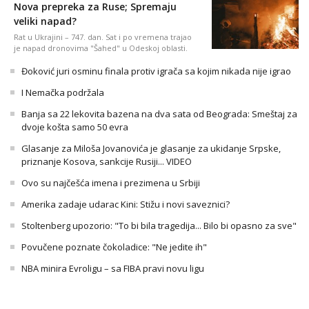
Nova prepreka za Ruse; Spremaju
veliki napad?
Rat u Ukrajini – 747. dan. Sat i po vremena trajao
je napad dronovima "Šahed" u Odeskoj oblasti.
Đoković juri osminu finala protiv igrača sa kojim nikada nije igrao
I Nemačka podržala
Banja sa 22 lekovita bazena na dva sata od Beograda: Smeštaj za
dvoje košta samo 50 evra
Glasanje za Miloša Jovanovića je glasanje za ukidanje Srpske,
priznanje Kosova, sankcije Rusiji... VIDEO
Ovo su najčešća imena i prezimena u Srbiji
Amerika zadaje udarac Kini: Stižu i novi saveznici?
Stoltenberg upozorio: "To bi bila tragedija... Bilo bi opasno za sve"
Povučene poznate čokoladice: "Ne jedite ih"
NBA minira Evroligu – sa FIBA pravi novu ligu