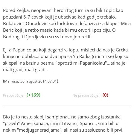
Pored Zeljka, neopevani heroji tog turnira su bili Topic kao
pouzdani 6-7 covek koji je ubacivao kad god je trebalo,
Bulatovic i Obradovic kao lockdown defanzivci sa klupe i Mica
Beric koji je retko masio kada bi mu otvorili poziciju. O
Bodirogi i Djordjevicu su svi dovoljno rekli.
Ej, a Papanicolau koji deganzira loptu misleci da nas je Grcka
konacno dobila...i ona dva tipa sa Yu Radia (cini mi se) koji su
sklepali na brzinu pesmu "oprosti mi Papanicolau"...atina je
mali grad, mali grad...
(
,
)
Mairosu
30. avgust 2014 07:01
(+169)
(0)
Preporučujem
Ne preporučujem
Bio je to nesto slabiji sampionat, ne samo zbog izostanka
"pravih" Amerikanaca, i mi i Litvanci, Spanci... smo bili u
nekim "medjugeneracijama", ali nasi su zasluzeno bili prvi,