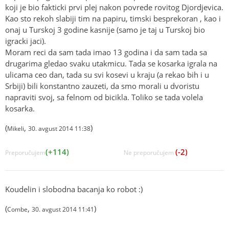
koji je bio fakticki prvi plej nakon povrede rovitog Djordjevica.
Kao sto rekoh slabiji tim na papiru, timski besprekoran , kao i
onaj u Turskoj 3 godine kasnije (samo je taj u Turskoj bio
igracki jaci).
Moram reci da sam tada imao 13 godina i da sam tada sa
drugarima gledao svaku utakmicu. Tada se kosarka igrala na
ulicama ceo dan, tada su svi kosevi u kraju (a rekao bih i u
Srbiji) bili konstantno zauzeti, da smo morali u dvoristu
napraviti svoj, sa felnom od bicikla. Toliko se tada volela
kosarka.
(
,
)
Mikeli
30. avgust 2014 11:38
(+114)
(-2)
Preporučujem
Ne preporučujem
Koudelin i slobodna bacanja ko robot :)
(
,
)
Combe
30. avgust 2014 11:41