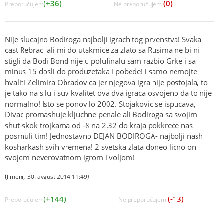
(+36)
(0)
Preporučujem
Ne preporučujem
Nije slucajno Bodiroga najbolji igrach tog prvenstva! Svaka
cast Rebraci ali mi do utakmice za zlato sa Rusima ne bi ni
stigli da Bodi Bond nije u polufinalu sam razbio Grke i sa
minus 15 dosli do produzetaka i pobede! i samo nemojte
hvaliti Zelimira Obradovica jer njegova igra nije postojala, to
je tako na silu i suv kvalitet ova dva igraca osvojeno da to nije
normalno! Isto se ponovilo 2002. Stojakovic se ispucava,
Divac promashuje kljuchne penale ali Bodiroga sa svojim
shut-skok trojkama od -8 na 2.32 do kraja pokkrece nas
posrnuli tim! Jednostavno DEJAN BODIROGA- najbolji nash
kosharkash svih vremena! 2 svetska zlata doneo licno on
svojom neverovatnom igrom i voljom!
(
,
)
limeni
30. avgust 2014 11:49
(+144)
(-13)
Preporučujem
Ne preporučujem