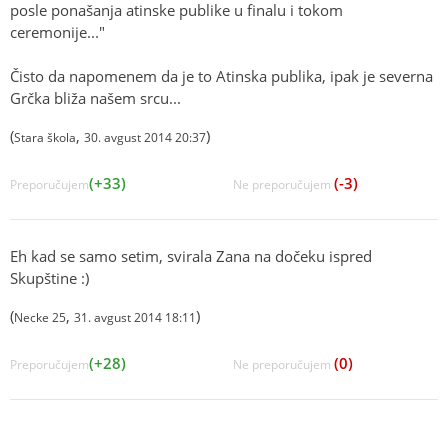
posle ponašanja atinske publike u finalu i tokom
ceremonije..."
Čisto da napomenem da je to Atinska publika, ipak je severna
Grčka bliža našem srcu...
(
,
)
Stara škola
30. avgust 2014 20:37
(+33)
(-3)
Preporučujem
Ne preporučujem
Eh kad se samo setim, svirala Zana na dočeku ispred
Skupštine :)
(
,
)
Necke 25
31. avgust 2014 18:11
(+28)
(0)
Preporučujem
Ne preporučujem