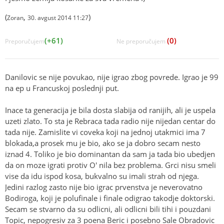
(
,
)
Zoran
30. avgust 2014 11:27
(+61)
(0)
Preporučujem
Ne preporučujem
Danilovic se nije povukao, nije igrao zbog povrede. Igrao je 99
na ep u Francuskoj poslednji put.
Inace ta generacija je bila dosta slabija od ranijih, ali je uspela
uzeti zlato. To sta je Rebraca tada radio nije nijedan centar do
tada nije. Zamislite vi coveka koji na jednoj utakmici ima 7
blokada,a prosek mu je bio, ako se ja dobro secam nesto
iznad 4. Toliko je bio dominantan da sam ja tada bio ubedjen
da on moze igrati protiv O' nila bez problema. Grci nisu smeli
vise da idu ispod kosa, bukvalno su imali strah od njega.
Jedini razlog zasto nije bio igrac prvenstva je neverovatno
Bodiroga, koji je polufinale i finale odigrao takodje doktorski.
Secam se stvarno da su odlicni, ali odlicni bili tihi i pouzdani
Topic, nepogresiv za 3 poena Beric i posebno Sale Obradovic