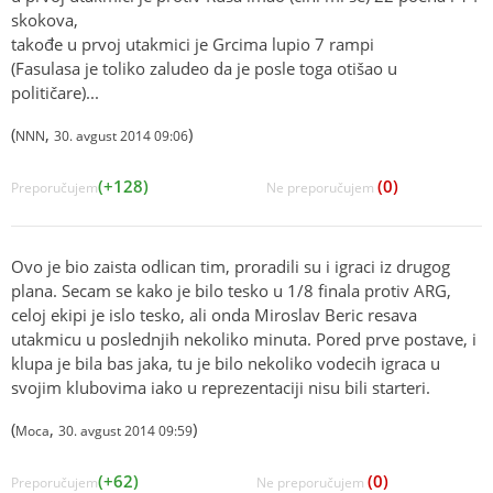
skokova,
takođe u prvoj utakmici je Grcima lupio 7 rampi
(Fasulasa je toliko zaludeo da je posle toga otišao u
političare)...
(
,
)
NNN
30. avgust 2014 09:06
(+128)
(0)
Preporučujem
Ne preporučujem
Ovo je bio zaista odlican tim, proradili su i igraci iz drugog
plana. Secam se kako je bilo tesko u 1/8 finala protiv ARG,
celoj ekipi je islo tesko, ali onda Miroslav Beric resava
utakmicu u poslednjih nekoliko minuta. Pored prve postave, i
klupa je bila bas jaka, tu je bilo nekoliko vodecih igraca u
svojim klubovima iako u reprezentaciji nisu bili starteri.
(
,
)
Moca
30. avgust 2014 09:59
(+62)
(0)
Preporučujem
Ne preporučujem