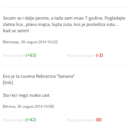
Secam se i dalje pesme, a tada sam imao 7 godina. Pogledajte
zlatna lica...plava majca, lopta zuta, kos je posledica suta...
Kad se setim!
(
,
)
Nemanja
30. avgust 2014 10:22
(+63)
(-2)
Preporučujem
Ne preporučujem
Evo je ta cuvena Rebracina "banana"
[link]
Sta reci nego svaka cast
(
,
)
Mrmot
30. avgust 2014 10:58
(+42)
(0)
Preporučujem
Ne preporučujem