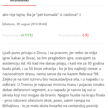
Hronološki
ako nije tajna, šta je "pet komada" iz naslova? :)
(
,
)
džekson
30. avgust 2014 06:44
(+111)
(-1)
Preporučujem
Ne preporučujem
Ljudi puno pricaju o Divcu, i sa pravom, jer retko se vidja
igrac kakav je Divac, sa tim pregledom igre, osecajem za
asistenciju itd. Ali kad me danas pitaju, i kad me za 30 godina
budu pitali, i za 50 boze zdravlja - ko je bio najbolji centar u
nacionalnom dresu, nema sanse da ne kazem Rebraca '98.
Zeljko je na tom turniru bio nezaustavljiva sila, i u napadu i u
odbrani. U Trevisu je napucao misicnu masu i pojacao ionako
dobar defanzivni segment, a u napadu je razvio taj sut iz
okreta koji nisi mogao da branis. Njegov hustle na kraju finala
- prvo izboreni ofanzivni skok, poen, zatim rampa na
Mihajlovu - to je mala skola kosarke na centarskoj poziciji.