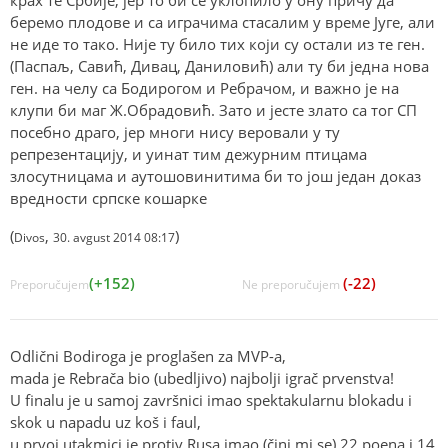
крах те Србије, јер то би се уклопило у ону причу да
беремо плодове и са играчима стасалим у време Југе, али
не иде то тако. Није ту било тих који су остали из те ген.
(Паспаљ, Савић, Дивац, Даниловић) али ту би једна нова
ген. на челу са Бодирогом и Ребрачом, и важно је на
клупи би маг Ж.Обрадовић. Зато и јесте злато са тог СП
посебно драго, јер многи нису веровали у ту
репрезентацију, и уинат тим дежурним птицама
злосутницама и аутошовинитима би то још један доказ
вредности српске кошарке
(
,
)
Divos
30. avgust 2014 08:17
(+152)
(-22)
Preporučujem
Ne preporučujem
Odlični Bodiroga je proglašen za MVP-a,
mada je Rebrača bio (ubedljivo) najbolji igrač prvenstva!
U finalu je u samoj završnici imao spektakularnu blokadu i
skok u napadu uz koš i faul,
u prvoj utakmici je protiv Rusa imao (čini mi se) 22 poena i 14