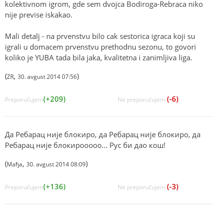
kolektivnom igrom, gde sem dvojca Bodiroga-Rebraca niko
nije previse iskakao.
Mali detalj - na prvenstvu bilo cak sestorica igraca koji su
igrali u domacem prvenstvu prethodnu sezonu, to govori
koliko je YUBA tada bila jaka, kvalitetna i zanimljiva liga.
(
,
)
ZR
30. avgust 2014 07:56
(+209)
(-6)
Preporučujem
Ne preporučujem
Да Ребарац није блокиро, да Ребарац није блокиро, да
Ребарац није блокирооооо... Рус би дао кош!
(
,
)
Мађа
30. avgust 2014 08:09
(+136)
(-3)
Preporučujem
Ne preporučujem