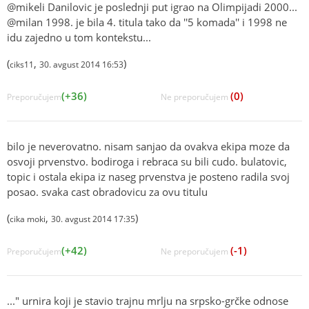
@mikeli Danilovic je poslednji put igrao na Olimpijadi 2000...
@milan 1998. je bila 4. titula tako da ''5 komada'' i 1998 ne
idu zajedno u tom kontekstu...
(
,
)
ciks11
30. avgust 2014 16:53
(+36)
(0)
Preporučujem
Ne preporučujem
bilo je neverovatno. nisam sanjao da ovakva ekipa moze da
osvoji prvenstvo. bodiroga i rebraca su bili cudo. bulatovic,
topic i ostala ekipa iz naseg prvenstva je posteno radila svoj
posao. svaka cast obradovicu za ovu titulu
(
,
)
cika moki
30. avgust 2014 17:35
(+42)
(-1)
Preporučujem
Ne preporučujem
..." urnira koji je stavio trajnu mrlju na srpsko-grčke odnose