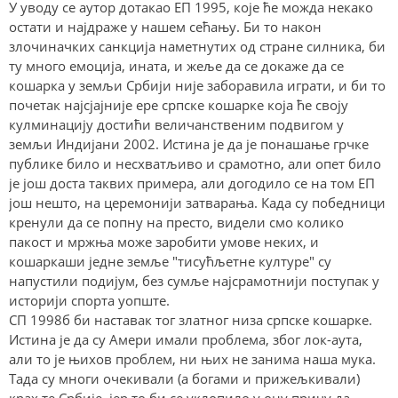
У уводу се аутор дотакао ЕП 1995, које ће можда некако
остати и најдраже у нашем сећању. Би то након
злочиначких санкција наметнутих од стране силника, би
ту много емоција, ината, и жеље да се докаже да се
кошарка у земљи Србији није заборавила играти, и би то
почетак најсјајније ере српске кошарке која ће своју
кулминацију достићи величанственим подвигом у
земљи Индијани 2002. Истина је да је понашање грчке
публике било и несхватљиво и срамотно, али опет било
је још доста таквих примера, али догодило се на том ЕП
још нешто, на церемонији затварања. Када су победници
кренули да се попну на престо, видели смо колико
пакост и мржња може заробити умове неких, и
кошаркаши једне земље "тисућљетне културе" су
напустили подијум, без сумље најсрамотнији поступак у
историји спорта уопште.
СП 1998б би наставак тог златног низа српске кошарке.
Истина је да су Амери имали проблема, због лок-аута,
али то је њихов проблем, ни њих не занима наша мука.
Тада су многи очекивали (а богами и прижељкивали)