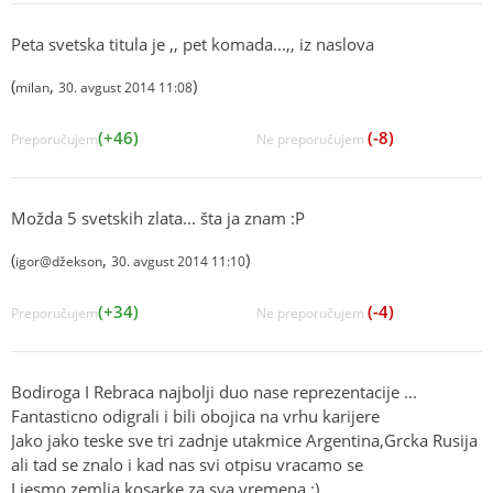
Peta svetska titula je ,, pet komada...,, iz naslova
(
,
)
milan
30. avgust 2014 11:08
(+46)
(-8)
Preporučujem
Ne preporučujem
Možda 5 svetskih zlata... šta ja znam :P
(
,
)
igor@džekson
30. avgust 2014 11:10
(+34)
(-4)
Preporučujem
Ne preporučujem
Bodiroga I Rebraca najbolji duo nase reprezentacije ...
Fantasticno odigrali i bili obojica na vrhu karijere
Jako jako teske sve tri zadnje utakmice Argentina,Grcka Rusija
ali tad se znalo i kad nas svi otpisu vracamo se
I jesmo zemlja kosarke za sva vremena :)