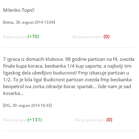
Milenko Topić!
(
,
)
leksa
30. avgust 2014 13:04
(+70)
(0)
Preporučujem
Ne preporučujem
7 igraca iz domacih klubova. 98 godine partizan na f4, zvezda
finale kupa koraca, beobanka 1/4 kup saporte, a najbolji tim
ligaskog dela ubedljivo buducnost! Fmp izbacuje partizan u
1/2. To je bila liga! Budicnost partizan zvezda fmp beobanka
beopetrol iva zorka zdravlje borac spartak... Gde nam je sad
kosarka...
(
,
)
DG
30. avgust 2014 16:33
(+131)
(0)
Preporučujem
Ne preporučujem