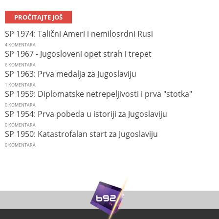
PROČITAJTE JOŠ
SP 1974: Talični Ameri i nemilosrdni Rusi
4
KOMENTARA
SP 1967 - Jugosloveni opet strah i trepet
6
KOMENTARA
SP 1963: Prva medalja za Jugoslaviju
1
KOMENTARA
SP 1959: Diplomatske netrepeljivosti i prva "stotka"
0
KOMENTARA
SP 1954: Prva pobeda u istoriji za Jugoslaviju
0
KOMENTARA
SP 1950: Katastrofalan start za Jugoslaviju
0
KOMENTARA