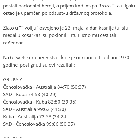
postali nacionalni heroji, a prijem kod Josipa Broza Tita u Igalu
ostao je upamćen po odsustvu državnog protokola.
Zlato u "Tivoliju" osvojeno je 23. maja, a dan kasnije tu istu
medalju košarkaši su poklonili Titu i lično mu čestitali
rođendan.
Na 6. Svetskom prvenstvu, koje je održano u Ljubljani 1970.
godine, postignuti su ovi rezultati:
GRUPA A:
Čehoslovačka - Australija 84:70 (50:37)
SAD - Kuba 74:53 (40:29)
Čehoslovačka - Kuba 82:80 (39:35)
SAD - Australija 99:62 (44:30)
Kuba - Australija 72:53 (34:24)
SAD - Čehoslovačka 99:86 (50:35)