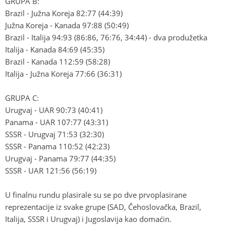
GRUPA B:
Brazil - Južna Koreja 82:77 (44:39)
Južna Koreja - Kanada 97:88 (50:49)
Brazil - Italija 94:93 (86:86, 76:76, 34:44) - dva produžetka
Italija - Kanada 84:69 (45:35)
Brazil - Kanada 112:59 (58:28)
Italija - Južna Koreja 77:66 (36:31)
GRUPA C:
Urugvaj - UAR 90:73 (40:41)
Panama - UAR 107:77 (43:31)
SSSR - Urugvaj 71:53 (32:30)
SSSR - Panama 110:52 (42:23)
Urugvaj - Panama 79:77 (44:35)
SSSR - UAR 121:56 (56:19)
U finalnu rundu plasirale su se po dve prvoplasirane
reprezentacije iz svake grupe (SAD, Čehoslovačka, Brazil,
Italija, SSSR i Urugvaj) i Jugoslavija kao domaćin.