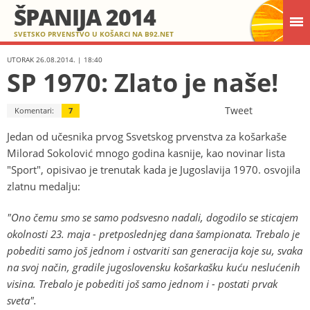
ŠPANIJA 2014
SVETSKO PRVENSTVO U KOŠARCI NA B92.NET
UTORAK 26.08.2014. | 18:40
SP 1970: Zlato je naše!
Tweet
Komentari:
7
Jedan od učesnika prvog Ssvetskog prvenstva za košarkaše
Milorad Sokolović mnogo godina kasnije, kao novinar lista
"Sport", opisivao je trenutak kada je Jugoslavija 1970. osvojila
zlatnu medalju:
"Ono čemu smo se samo podsvesno nadali, dogodilo se sticajem
okolnosti 23. maja - pretposlednjeg dana šampionata. Trebalo je
pobediti samo još jednom i ostvariti san generacija koje su, svaka
na svoj način, gradile jugoslovensku košarkašku kuću neslućenih
visina. Trebalo je pobediti još samo jednom i - postati prvak
sveta".