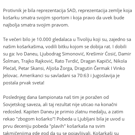
Protivnik je bila reprezentacija SAD, reprezentacija zemlje koja
košarku smatra svojim sportom i koja pravo da uvek bude
najbolja smatra svojim pravom.
Te večeri bilo je 10.000 gledalaca u Tivoliju koji su, zajedno sa
našim košarkašima, vodili bitku kojom se dobija rat. I dobili
su ga: Ivo Daneu, Ljubodrag Simonović, Krešimir Ćosić, Damir
Šolman, Trajko Rajković, Rato Tvrdić, Dragan Kapičić, Nikola
Plećaš, Petar Skansi, Aljoša Žorga, Dragutin Čermak I Vinko
Jelovac. Amerikanci su savladani sa 70:63 i Jugoslavija je
postala prvak sveta!
Poslednjeg dana šampionata naš tim je poražen od
Sovjetskog saveza, ali taj rezultat nije uticao na konačni
redosled. Kapiten Daneu je primio zlatnu medalju, a zatim
rekao "zbogom košarko"! Pobeda u Ljubljani bila je uvod u
prvu deceniju pobeda "plavih" košarkaša na svim
takmičenjima gde god da su se pojavljivali. Košarkaši su