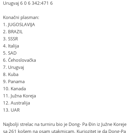
Urugvaj 6 0 6 342:471 6
Konačni plasman:
1. JUGOSLAVIJA
2. BRAZIL
3. SSSR
4. Italija
5. SAD
6. Čehoslovačka
7. Urugvaj
8. Kuba
9. Panama
10. Kanada
11. Južna Koreja
12. Australija
13. UAR
Najbolji strelac na turniru bio je Dong- Pa Ðin iz Južne Koreje
sa 261 košem na osam utakmicam. Kuriozitet je da Dong-Pa