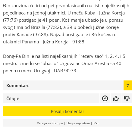
Ðin zauzima četiri od pet prvoplasiranih na listi najefikasnijih
pojedinaca na jednoj utakmici. U meču Kuba - Južna Koreja
(77:76) postigao je 41 poen. Koš manje ubacio je u porazu
svog tima od Brazila (77:82), a 39 u pobedi Južne Koreje
protiv Kanade (97:88). Najzad postigao je i 36 koševa u
utakmici Panama - Južna Koreja - 91:88.
Dong-Pa Ðin je na listi najefikasnijih "rezervisao" 1, 2, 4. i 5.
mesto. Između se "ubacio" Urguvajac Omar Arestia sa 40
poena u meću Urugvaj - UAR 90:73.
Komentari:
7
Čitajte
Pošalji komentar
Verzija za štampu
|
Slanje e-poštom
|
RSS