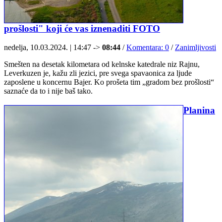
prošlosti" koji će vas iznenaditi FOTO
nedelja, 10.03.2024. | 14:47 ->
08:44
/
Komentara: 0
/
Zanimljivosti
Smešten na desetak kilometara od kelnske katedrale niz Rajnu,
Leverkuzen je, kažu zli jezici, pre svega spavaonica za ljude
zaposlene u koncernu Bajer. Ko prošeta tim „gradom bez prošlosti“
saznaće da to i nije baš tako.
Planina