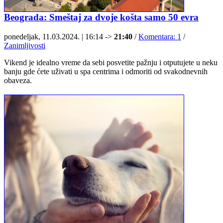
Beograda: Smeštaj za dvoje košta samo 50 evra
ponedeljak, 11.03.2024. | 16:14 ->
21:40
/
Komentara: 1
/
Zanimljivosti
Vikend je idealno vreme da sebi posvetite pažnju i otputujete u neku
banju gde ćete uživati u spa centrima i odmoriti od svakodnevnih
obaveza.