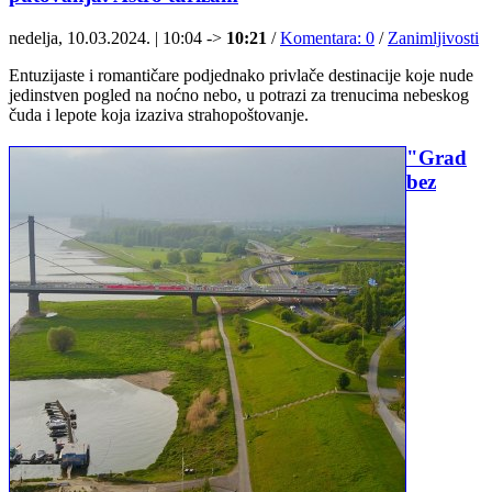
nedelja, 10.03.2024. | 10:04 ->
10:21
/
Komentara: 0
/
Zanimljivosti
Entuzijaste i romantičare podjednako privlače destinacije koje nude
jedinstven pogled na noćno nebo, u potrazi za trenucima nebeskog
čuda i lepote koja izaziva strahopoštovanje.
"Grad
bez