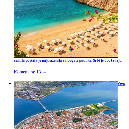
zemlja postala je najtraženija za bogate putnike, Srbi je obožavaju
Komentara: 13
→
Ovo