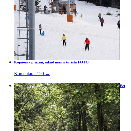
Kopaonik prazan, nikad manje turista FOTO
Komentara: 120
→
Pet