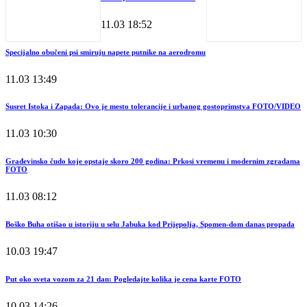
11.03
18:52
Specijalno obučeni psi smiruju napete putnike na aerodromu
11.03
13:49
Susret Istoka i Zapada: Ovo je mesto tolerancije i urbanog gostoprimstva FOTO/VIDEO
11.03
10:30
Građevinsko čudo koje opstaje skoro 200 godina: Prkosi vremenu i modernim zgradama
FOTO
11.03
08:12
Boško Buha otišao u istoriju u selu Jabuka kod Prijepolja, Spomen-dom danas propada
10.03
19:47
Put oko sveta vozom za 21 dan: Pogledajte kolika je cena karte FOTO
10.03
14:26