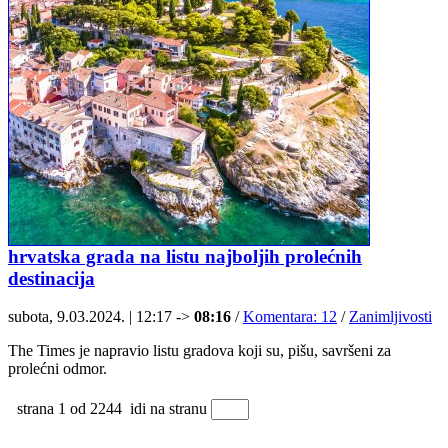
hrvatska grada na listu najboljih prolećnih
destinacija
subota, 9.03.2024. | 12:17 ->
08:16
/
Komentara: 12
/
Zanimljivosti
The Times je napravio listu gradova koji su, pišu, savršeni za
prolećni odmor.
strana 1 od 2244
idi na stranu