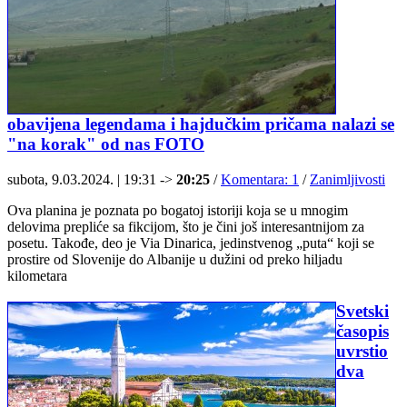
obavijena legendama i hajdučkim pričama nalazi se
"na korak" od nas FOTO
subota, 9.03.2024. | 19:31 ->
20:25
/
Komentara: 1
/
Zanimljivosti
Ova planina je poznata po bogatoj istoriji koja se u mnogim
delovima prepliće sa fikcijom, što je čini još interesantnijom za
posetu. Takođe, deo je Via Dinarica, jedinstvenog „puta“ koji se
prostire od Slovenije do Albanije u dužini od preko hiljadu
kilometara
Svetski
časopis
uvrstio
dva