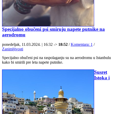
Specijalno obučeni psi smiruju napete putnike na
aerodromu
ponedeljak, 11.03.2024. | 16:32 ->
18:52
/
Komentara: 1
/
Zanimljivosti
Specijalno obučeni psi na raspolaganju su na aerodromu u Istanbulu
kako bi smirili pre leta napete putnike.
Susret
Istoka i