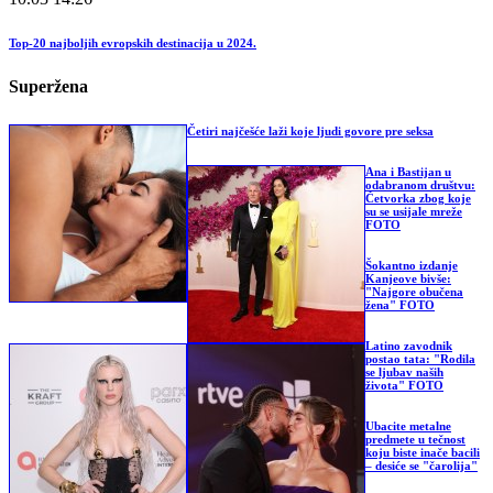
Top-20 najboljih evropskih destinacija u 2024.
Superžena
Četiri najčešće laži koje ljudi govore pre seksa
Ana i Bastijan u
odabranom društvu:
Četvorka zbog koje
su se usijale mreže
FOTO
Šokantno izdanje
Kanjeove bivše:
"Najgore obučena
žena" FOTO
Latino zavodnik
postao tata: "Rodila
se ljubav naših
života" FOTO
Ubacite metalne
predmete u tečnost
koju biste inače bacili
– desiće se "čarolija"