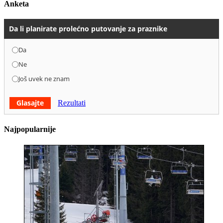
Anketa
Da li planirate prolećno putovanje za praznike
Da
Ne
Još uvek ne znam
Glasajte
Rezultati
Najpopularnije