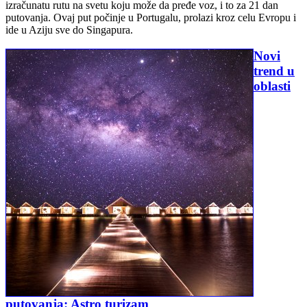
izračunatu rutu na svetu koju može da pređe voz, i to za 21 dan
putovanja. Ovaj put počinje u Portugalu, prolazi kroz celu Evropu i
ide u Aziju sve do Singapura.
Novi
trend u
oblasti
putovanja: Astro turizam