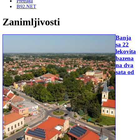
Pretraga
B92.NET
Zanimljivosti
Banja
sa 22
lekovita
bazena
na dva
sata od