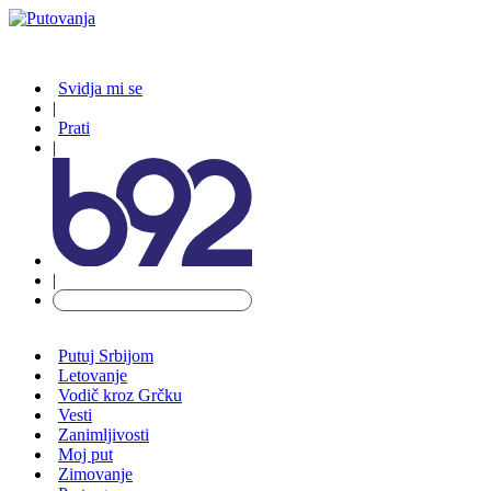
Svidja mi se
|
Prati
|
|
Putuj Srbijom
Letovanje
Vodič kroz Grčku
Vesti
Zanimljivosti
Moj put
Zimovanje