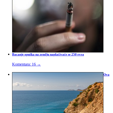
Bacanje opuška na zemlju naplaćivaće se 250 evra
Komentara: 16
→
Ova