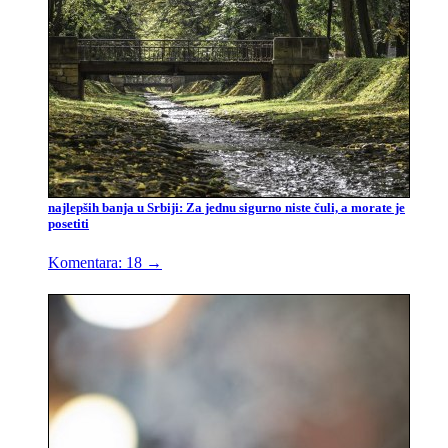
najlepših banja u Srbiji: Za jednu sigurno niste čuli, a morate je
posetiti
Komentara: 18
→