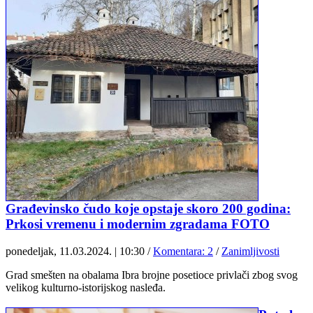
Građevinsko čudo koje opstaje skoro 200 godina:
Prkosi vremenu i modernim zgradama FOTO
ponedeljak, 11.03.2024. | 10:30
/
Komentara: 2
/
Zanimljivosti
Grad smešten na obalama Ibra brojne posetioce privlači zbog svog
velikog kulturno-istorijskog nasleđa.