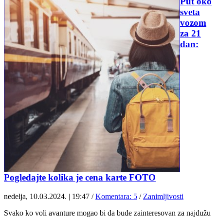
Put oko
sveta
vozom
za 21
dan:
Pogledajte kolika je cena karte FOTO
nedelja, 10.03.2024. | 19:47
/
Komentara: 5
/
Zanimljivosti
Svako ko voli avanture mogao bi da bude zainteresovan za najdužu