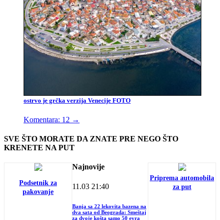
ostrvo je grčka verzija Venecije FOTO
Komentara: 12
→
SVE ŠTO MORATE DA ZNATE PRE NEGO ŠTO
KRENETE NA PUT
Najnovije
Priprema automobila
Podsetnik za
11.03
21:40
za put
pakovanje
Banja sa 22 lekovita bazena na
dva sata od Beograda: Smeštaj
za dvoje košta samo 50 evra