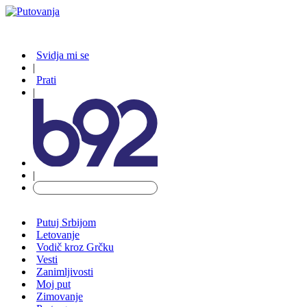
Svidja mi se
|
Prati
|
|
Putuj Srbijom
Letovanje
Vodič kroz Grčku
Vesti
Zanimljivosti
Moj put
Zimovanje