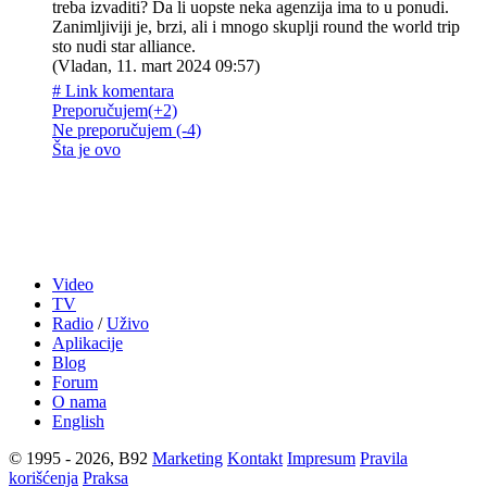
treba izvaditi? Da li uopste neka agenzija ima to u ponudi.
Zanimljiviji je, brzi, ali i mnogo skuplji round the world trip
sto nudi star alliance.
(
Vladan
,
11. mart 2024 09:57
)
# Link komentara
Preporučujem
(+2)
Ne preporučujem
(-4)
Šta je ovo
Video
TV
Radio
/
Uživo
Aplikacije
Blog
Forum
O nama
English
© 1995 - 2026, B92
Marketing
Kontakt
Impresum
Pravila
korišćenja
Praksa