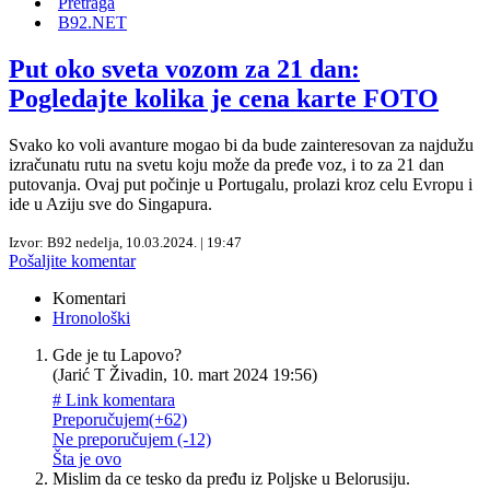
Pretraga
B92.NET
Put oko sveta vozom za 21 dan:
Pogledajte kolika je cena karte FOTO
Svako ko voli avanture mogao bi da bude zainteresovan za najdužu
izračunatu rutu na svetu koju može da pređe voz, i to za 21 dan
putovanja. Ovaj put počinje u Portugalu, prolazi kroz celu Evropu i
ide u Aziju sve do Singapura.
Izvor: B92
nedelja, 10.03.2024. | 19:47
Pošaljite komentar
Komentari
Hronološki
Gde je tu Lapovo?
(
Jarić T Živadin
,
10. mart 2024 19:56
)
# Link komentara
Preporučujem
(+62)
Ne preporučujem
(-12)
Šta je ovo
Mislim da ce tesko da pređu iz Poljske u Belorusiju.