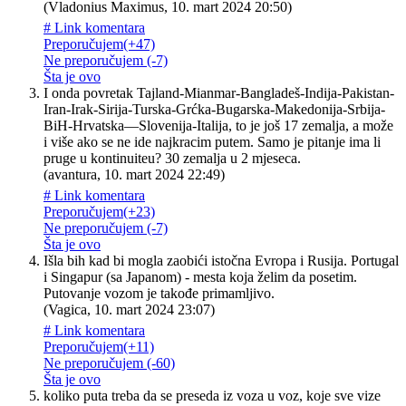
(
Vladonius Maximus
,
10. mart 2024 20:50
)
# Link komentara
Preporučujem
(+47)
Ne preporučujem
(-7)
Šta je ovo
I onda povretak Tajland-Mianmar-Bangladeš-Indija-Pakistan-
Iran-Irak-Sirija-Turska-Grćka-Bugarska-Makedonija-Srbija-
BiH-Hrvatska—Slovenija-Italija, to je još 17 zemalja, a može
i više ako se ne ide najkracim putem. Samo je pitanje ima li
pruge u kontinuiteu? 30 zemalja u 2 mjeseca.
(
avantura
,
10. mart 2024 22:49
)
# Link komentara
Preporučujem
(+23)
Ne preporučujem
(-7)
Šta je ovo
Išla bih kad bi mogla zaobići istočna Evropa i Rusija. Portugal
i Singapur (sa Japanom) - mesta koja želim da posetim.
Putovanje vozom je takođe primamljivo.
(
Vagica
,
10. mart 2024 23:07
)
# Link komentara
Preporučujem
(+11)
Ne preporučujem
(-60)
Šta je ovo
koliko puta treba da se preseda iz voza u voz, koje sve vize