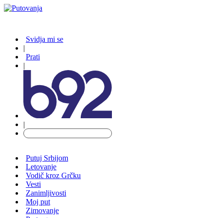
Svidja mi se
|
Prati
|
|
Putuj Srbijom
Letovanje
Vodič kroz Grčku
Vesti
Zanimljivosti
Moj put
Zimovanje