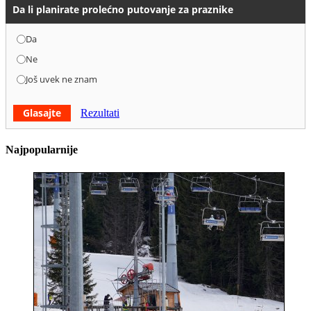
Da li planirate prolećno putovanje za praznike
Da
Ne
Još uvek ne znam
Glasajte
Rezultati
Najpopularnije