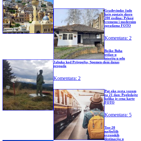
Građevinsko čudo
koje opstaje skoro
200 godina: Prkosi
vremenu i modernim
zgradama FOTO
Komentara: 2
Boško Buha
otišao u
istoriju u selu
Jabuka kod Prijepolja, Spomen-dom danas
propada
Komentara: 2
Put oko sveta vozom
za 21 dan: Pogledajte
kolika je cena karte
FOTO
Komentara: 5
Top-20
najboljih
evropskih
destinacija u