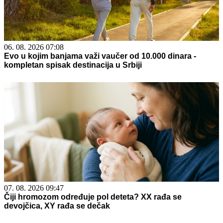
06. 08. 2026 07:08
Evo u kojim banjama važi vaučer od 10.000 dinara -
kompletan spisak destinacija u Srbiji
07. 08. 2026 09:47
Čiji hromozom određuje pol deteta? XX rađa se
devojčica, XY rađa se dečak