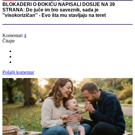
BLOKADERI O ĐOKIĆU NAPISALI DOSIJE NA 39
STRANA: Do juče im bio saveznik, sada je
''visokorizičan'' - Evo šta mu stavljaju na teret
Komentari
4
Čitajte
Pošalji komentar