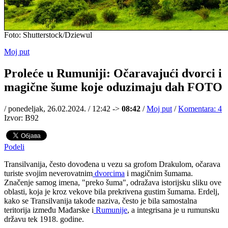
Foto: Shutterstock/Dziewul
Moj put
Proleće u Rumuniji: Očaravajući dvorci i
magične šume koje oduzimaju dah FOTO
/
ponedeljak, 26.02.2024. / 12:42 ->
08:42
/
Moj put
/
Komentara: 4
Izvor: B92
Podeli
Transilvanija, često dovođena u vezu sa grofom Drakulom, očarava
turiste svojim neverovatnim
dvorcima
i magičnim šumama.
Značenje samog imena, "preko šuma", odražava istorijsku sliku ove
oblasti, koja je kroz vekove bila prekrivena gustim šumama. Erdelj,
kako se Transilvanija takođe naziva, često je bila samostalna
teritorija između Mađarske i
Rumunije
, a integrisana je u rumunsku
državu tek 1918. godine.