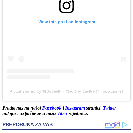
View this post on Instagram
A post shared by 𝕸𝖔𝖇𝖎𝕮𝖆𝖘𝖙𝖑𝖊 - 𝖂𝖔𝖗𝖑𝖉 𝖔𝖋 𝕮𝖆𝖘𝖙𝖑𝖊𝖘 (@mobicastle)
Pratite nas na našoj
Facebook
i
Instagram
stranici,
Twitter
nalogu
i uključite se u našu
Viber
zajednicu.
PREPORUKA ZA VAS