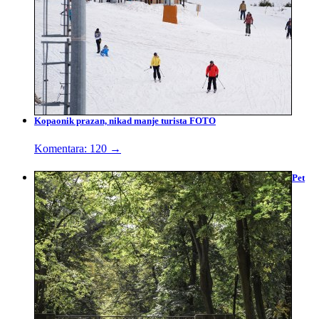
Kopaonik prazan, nikad manje turista FOTO
Komentara: 120
→
Pet