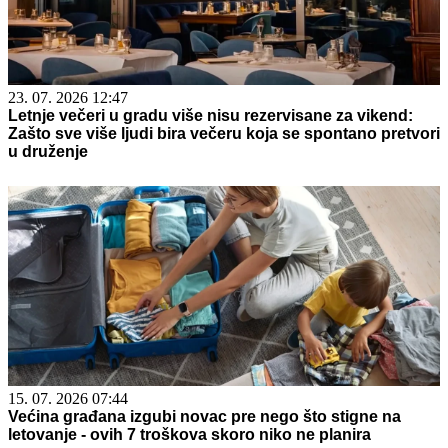
23. 07. 2026 12:47
Letnje večeri u gradu više nisu rezervisane za vikend:
Zašto sve više ljudi bira večeru koja se spontano pretvori
u druženje
15. 07. 2026 07:44
Većina građana izgubi novac pre nego što stigne na
letovanje - ovih 7 troškova skoro niko ne planira