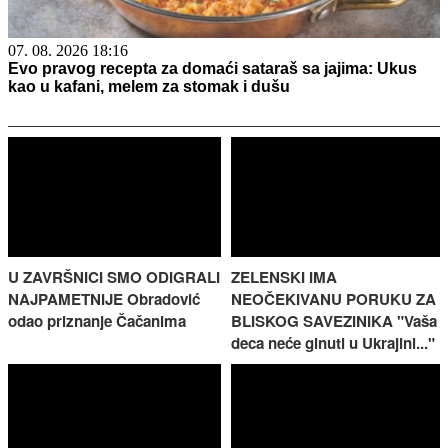
07. 08. 2026 18:16
Evo pravog recepta za domaći sataraš sa jajima: Ukus
kao u kafani, melem za stomak i dušu
U ZAVRŠNICI SMO ODIGRALI
ZELENSKI IMA
NAJPAMETNIJE Obradović
NEOČEKIVANU PORUKU ZA
odao priznanje Čačanima
BLISKOG SAVEZINIKA "Vaša
deca neće ginuti u Ukrajini..."