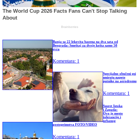
The World Cup 2026 Facts Fans Can't Stop Talking
About
Brainberries
Banja sa 22 lekovita bazena na dva sata od
Beograda: Smeštaj za dvoje košta samo 50
evra
Komentara: 1
Specijalno obučeni psi
smiruju napete
putnike na aerodromu
Komentara: 1
Susret Istoka
i Zapada:
Ovo je mesto
tolerancije i
urbanog
gostoprimstva FOTO/VIDEO
Komentara: 1