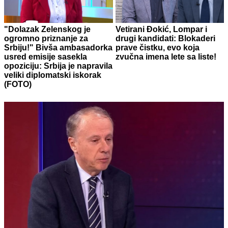
"Dolazak Zelenskog je
Vetirani Đokić, Lompar i
ogromno priznanje za
drugi kandidati: Blokaderi
Srbiju!" Bivša ambasadorka
prave čistku, evo koja
usred emisije sasekla
zvučna imena lete sa liste!
opoziciju: Srbija je napravila
veliki diplomatski iskorak
(FOTO)