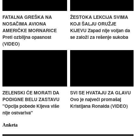
FATALNA GREŠKA NA
ŽESTOKA LEKCIJA SVIMA
NOSAČIMA AVIONA
KOJI ŠALJU ORUŽJE
AMERIČKE MORNARICE
KIJEVU Zapad nije voljan da
Preti ozbiljna opasnost
se založi za rešenje sukoba
(VIDEO)
ZELENSKI ĆE MORATI DA
SVI SE HVATAJU ZA GLAVU
PODIGNE BELU ZASTAVU
Ovo je najveći promašaj
"Opcija pobede Kijeva više
Kristijana Ronalda (VIDEO)
nije ostvariva"
Anketa