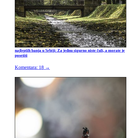
najlepših banja u Srbiji: Za jednu sigurno niste čuli, a morate je
posetiti
Komentara: 18
→