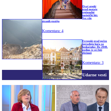
Ovaj srpski
grad postaje
regionalni
turistički hit:
Sve više
stranih gostiju
Komentara: 4
Evropski grad počeo
izgradnju kuća za
beskućnike: Do 2040.
godine će svi biti
zbrinuti
Komentara: 3
Udarne vesti