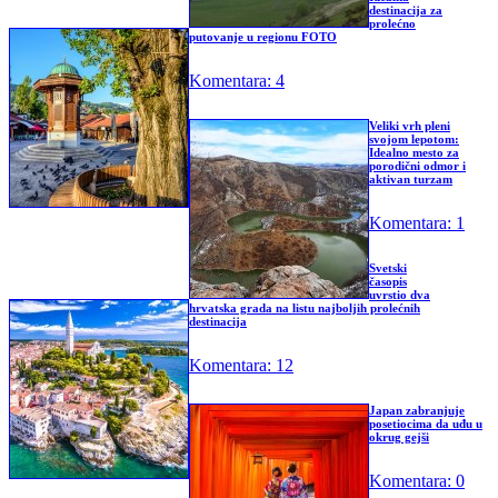
destinacija za
prolećno
putovanje u regionu FOTO
Komentara: 4
Veliki vrh pleni
svojom lepotom:
Idealno mesto za
porodični odmor i
aktivan turzam
Komentara: 1
Svetski
časopis
uvrstio dva
hrvatska grada na listu najboljih prolećnih
destinacija
Komentara: 12
Japan zabranjuje
posetiocima da uđu u
okrug gejši
Komentara: 0