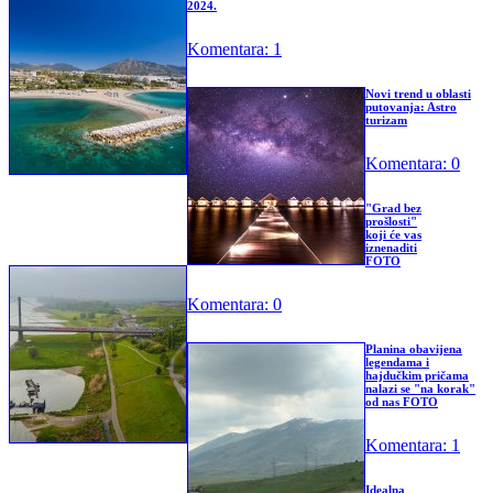
2024.
Komentara: 1
Novi trend u oblasti
putovanja: Astro
turizam
Komentara: 0
"Grad bez
prošlosti"
koji će vas
iznenaditi
FOTO
Komentara: 0
Planina obavijena
legendama i
hajdučkim pričama
nalazi se "na korak"
od nas FOTO
Komentara: 1
Idealna