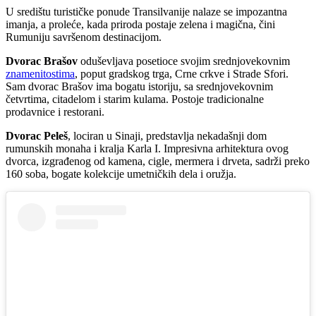
U središtu turističke ponude Transilvanije nalaze se impozantna
imanja, a proleće, kada priroda postaje zelena i magična, čini
Rumuniju savršenom destinacijom.
Dvorac Brašov
oduševljava posetioce svojim srednjovekovnim
znamenitostima
, poput gradskog trga, Crne crkve i Strade Sfori.
Sam dvorac Brašov ima bogatu istoriju, sa srednjovekovnim
četvrtima, citadelom i starim kulama. Postoje tradicionalne
prodavnice i restorani.
Dvorac Peleš
, lociran u Sinaji, predstavlja nekadašnji dom
rumunskih monaha i kralja Karla I. Impresivna arhitektura ovog
dvorca, izgrađenog od kamena, cigle, mermera i drveta, sadrži preko
160 soba, bogate kolekcije umetničkih dela i oružja.