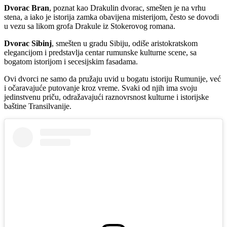
Dvorac Bran
, poznat kao Drakulin dvorac, smešten je na vrhu
stena, a iako je istorija zamka obavijena misterijom, često se dovodi
u vezu sa likom grofa Drakule iz Stokerovog romana.
Dvorac Sibinj
, smešten u gradu Sibiju, odiše aristokratskom
elegancijom i predstavlja centar rumunske kulturne scene, sa
bogatom istorijom i secesijskim fasadama.
Ovi dvorci ne samo da pružaju uvid u bogatu istoriju Rumunije, već
i očaravajuće putovanje kroz vreme. Svaki od njih ima svoju
jedinstvenu priču, odražavajući raznovrsnost kulturne i istorijske
baštine Transilvanije.