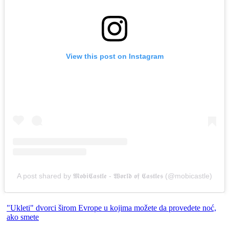
View this post on Instagram
A post shared by 𝕸𝖔𝖇𝖎𝕮𝖆𝖘𝖙𝖑𝖊 - 𝖂𝖔𝖗𝖑𝖉 𝖔𝖋 𝕮𝖆𝖘𝖙𝖑𝖊𝖘 (@mobicastle)
"Ukleti" dvorci širom Evrope u kojima možete da provedete noć,
ako smete