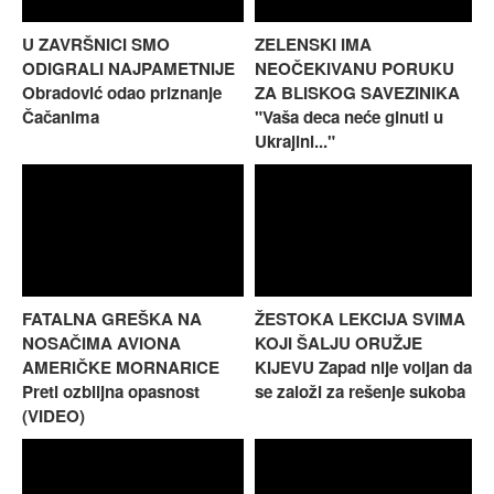
U ZAVRŠNICI SMO
ZELENSKI IMA
ODIGRALI NAJPAMETNIJE
NEOČEKIVANU PORUKU
Obradović odao priznanje
ZA BLISKOG SAVEZINIKA
Čačanima
"Vaša deca neće ginuti u
Ukrajini..."
FATALNA GREŠKA NA
ŽESTOKA LEKCIJA SVIMA
NOSAČIMA AVIONA
KOJI ŠALJU ORUŽJE
AMERIČKE MORNARICE
KIJEVU Zapad nije voljan da
Preti ozbiljna opasnost
se založi za rešenje sukoba
(VIDEO)