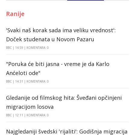
Ranije
'Svaki naš korak sada ima veliku vrednost':
Doček studenata u Novom Pazaru
BBC
14:59
KOMENTARA: 0
"Poruka će biti jasna - vreme je da Karlo
Anćeloti ode"
BBC
14:31
KOMENTARA: 0
Gledanije od filmskog hita: Šveđani opčinjeni
migracijom losova
BBC
12:11
KOMENTARA: 0
Najgledaniji švedski 'rijaliti': Godišnja migracija