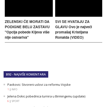
ZELENSKI ĆE MORATI DA
SVI SE HVATAJU ZA
PODIGNE BELU ZASTAVU
GLAVU Ovo je najveći
"Opcija pobede Kijeva više
promašaj Kristijana
nije ostvariva"
Ronalda (VIDEO)
B92 - NAJVIŠE KOMENTARA
Pavkovic: Stvoreni uslovi za reformu Vojske
1
|
INFO
Jelena Dokic pobednica turnira u Birmingemu (update)
6
|
SPORT