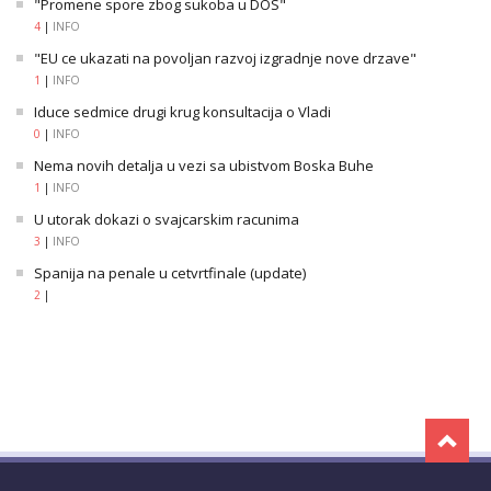
"Promene spore zbog sukoba u DOS"
4
|
INFO
"EU ce ukazati na povoljan razvoj izgradnje nove drzave"
1
|
INFO
Iduce sedmice drugi krug konsultacija o Vladi
0
|
INFO
Nema novih detalja u vezi sa ubistvom Boska Buhe
1
|
INFO
U utorak dokazi o svajcarskim racunima
3
|
INFO
Spanija na penale u cetvrtfinale (update)
2
|