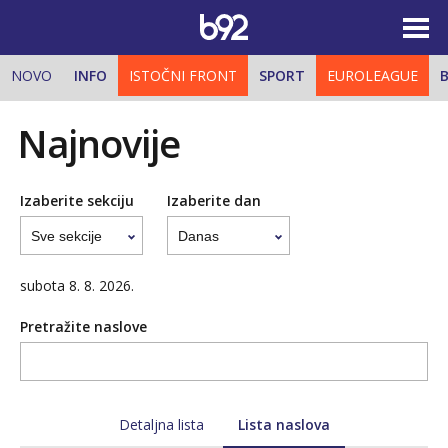
NOVO
INFO
ISTOČNI FRONT
SPORT
EUROLEAGUE
B
Najnovije
Izaberite sekciju
Izaberite dan
subota 8. 8. 2026.
Pretražite naslove
Detaljna lista
Lista naslova