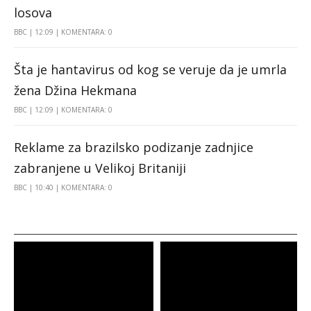
losova
BBC
12:09
KOMENTARA: 0
Šta je hantavirus od kog se veruje da je umrla
žena Džina Hekmana
BBC
12:09
KOMENTARA: 0
Reklame za brazilsko podizanje zadnjice
zabranjene u Velikoj Britaniji
BBC
10:40
KOMENTARA: 0