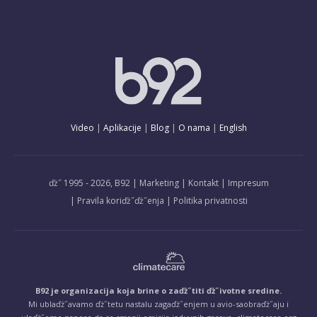
Video
Aplikacije
Blog
O nama
English
ďż˝ 1995 - 2026, B92
Marketing
Kontakt
Impresum
Pravila koriďż˝ďż˝enja
Politika privatnosti
B92 je organizacija koja brine o zaďż˝titi ďż˝ivotne sredine.
Mi ublaďż˝avamo ďż˝tetu nastalu zagaďż˝enjem u avio-saobraďż˝aju i