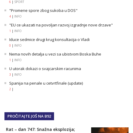
6
|
SPORT
"Promene spore zbog sukoba u DOS"
4
|
INFO
"EU ce ukazati na povoljan razvoj izgradnje nove drzave"
1
|
INFO
Iduce sedmice drugi krug konsultacija o Vladi
0
|
INFO
Nema novih detalja u vezi sa ubistvom Boska Buhe
1
|
INFO
U utorak dokazi o svajcarskim racunima
3
|
INFO
Spanija na penale u cetvrtfinale (update)
2
|
PROČITAJTE JOŠ NA B92
Rat – dan 747: Snažna eksplozija;