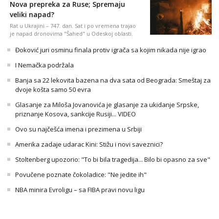
Nova prepreka za Ruse; Spremaju
veliki napad?
Rat u Ukrajini – 747. dan. Sat i po vremena trajao
je napad dronovima "Šahed" u Odeskoj oblasti.
Đoković juri osminu finala protiv igrača sa kojim nikada nije igrao
I Nemačka podržala
Banja sa 22 lekovita bazena na dva sata od Beograda: Smeštaj za
dvoje košta samo 50 evra
Glasanje za Miloša Jovanovića je glasanje za ukidanje Srpske,
priznanje Kosova, sankcije Rusiji... VIDEO
Ovo su najčešća imena i prezimena u Srbiji
Amerika zadaje udarac Kini: Stižu i novi saveznici?
Stoltenberg upozorio: "To bi bila tragedija... Bilo bi opasno za sve"
Povučene poznate čokoladice: "Ne jedite ih"
NBA minira Evroligu – sa FIBA pravi novu ligu