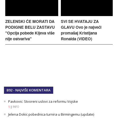
ZELENSKI ĆE MORATI DA
SVI SE HVATAJU ZA
PODIGNE BELU ZASTAVU
GLAVU Ovo je najveći
"Opcija pobede Kijeva više
promašaj Kristijana
nije ostvariva"
Ronalda (VIDEO)
B92 - NAJVIŠE KOMENTARA
Pavkovic: Stvoreni uslovi za reformu Vojske
1
|
INFO
Jelena Dokic pobednica turnira u Birmingemu (update)