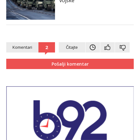
vojske
2
Komentari
Čitajte
Pošalji komentar