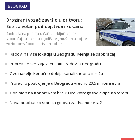
BEOGRAD
Drogirani vozač završio u pritvoru:
Seo za volan pod dejstvom kokaina
Saobraćajna policija u Čačku, isključila je iz
saobraćaja tridesettrogodišnjeg muškarca koji je
vozio "bmv" pod dejstvom kokaina.
Radovi na više lokacija u Beogradu; Menja se saobraćaj
Pripremite se: Najavljeni hitni radovi u Beogradu
Ovo naselje konačno dobija kanalizacionu mrežu
Proradilo postrojenje u Beogradu vredno 23,5 miliona evra
Gori stan na Kanarevom brdu: Dve vatrogasne ekipe na terenu
Nova autobuska stanica gotova za dva meseca?