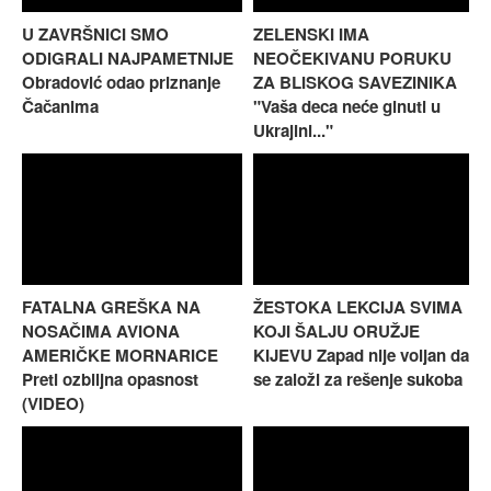
U ZAVRŠNICI SMO
ZELENSKI IMA
ODIGRALI NAJPAMETNIJE
NEOČEKIVANU PORUKU
Obradović odao priznanje
ZA BLISKOG SAVEZINIKA
Čačanima
"Vaša deca neće ginuti u
Ukrajini..."
FATALNA GREŠKA NA
ŽESTOKA LEKCIJA SVIMA
NOSAČIMA AVIONA
KOJI ŠALJU ORUŽJE
AMERIČKE MORNARICE
KIJEVU Zapad nije voljan da
Preti ozbiljna opasnost
se založi za rešenje sukoba
(VIDEO)