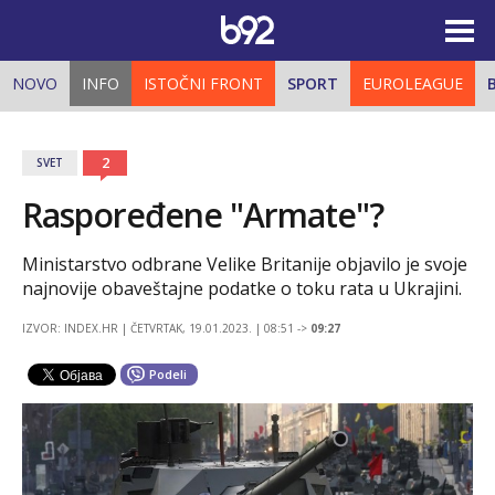
NOVO
INFO
ISTOČNI FRONT
SPORT
EUROLEAGUE
2
SVET
Raspoređene "Armate"?
Ministarstvo odbrane Velike Britanije objavilo je svoje
najnovije obaveštajne podatke o toku rata u Ukrajini.
IZVOR: INDEX.HR
ČETVRTAK, 19.01.2023. | 08:51 ->
09:27
Podeli