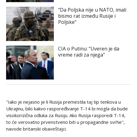
"Da Poljska nije u NATO, imali
bismo rat između Rusije i
Poljske"
CIA o Putinu: "Uveren je da
vreme radi za njega"
"Iako je nejasno je li Rusija premestila taj tip tenkova u
Ukrajinu, bilo kakvo raspoređivanje T-14 bi mogla da bude
visokorizična odluka za Rusiju. Ako Rusija rasporedi T-14,
to će verovatno prvenstveno biti u propagandne svrhe",
navode britanski obaveštajci.