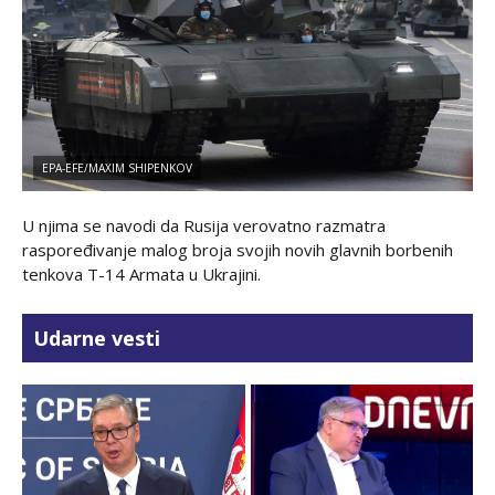
EPA-EFE/MAXIM SHIPENKOV
U njima se navodi da Rusija verovatno razmatra
raspoređivanje malog broja svojih novih glavnih borbenih
tenkova T-14 Armata u Ukrajini.
Udarne vesti