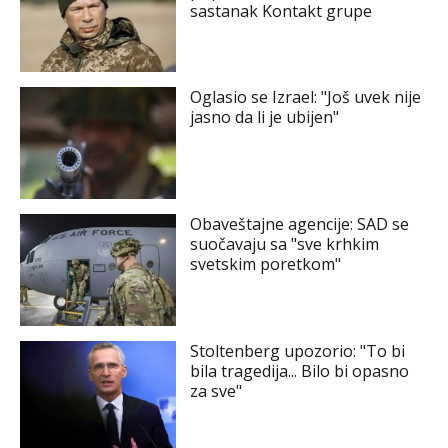
sastanak Kontakt grupe
Oglasio se Izrael: "Još uvek nije
jasno da li je ubijen"
Obaveštajne agencije: SAD se
suočavaju sa "sve krhkim
svetskim poretkom"
Stoltenberg upozorio: "To bi
bila tragedija... Bilo bi opasno
za sve"