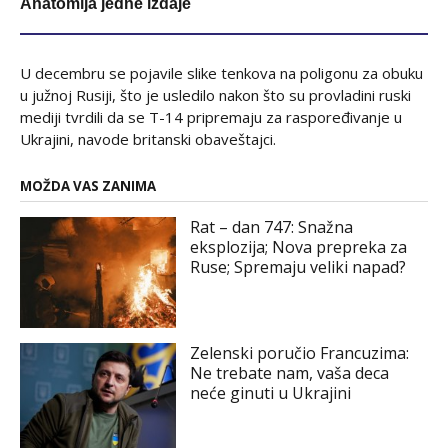
Anatomija jedne izdaje
U decembru se pojavile slike tenkova na poligonu za obuku
u južnoj Rusiji, što je usledilo nakon što su provladini ruski
mediji tvrdili da se T-14 pripremaju za raspoređivanje u
Ukrajini, navode britanski obaveštajci.
MOŽDA VAS ZANIMA
Rat – dan 747: Snažna
eksplozija; Nova prepreka za
Ruse; Spremaju veliki napad?
Zelenski poručio Francuzima:
Ne trebate nam, vaša deca
neće ginuti u Ukrajini