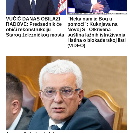
VUČIĆ DANAS OBILAZI
"Neka nam je Bog u
RADOVE: Predsednik će
pomoći": Kuknjava na
obići rekonstrukciju
Novoj S - Otkrivena
Starog železničkog mosta
suština lažnih istraživanja
i istina o blokaderskoj listi
(VIDEO)