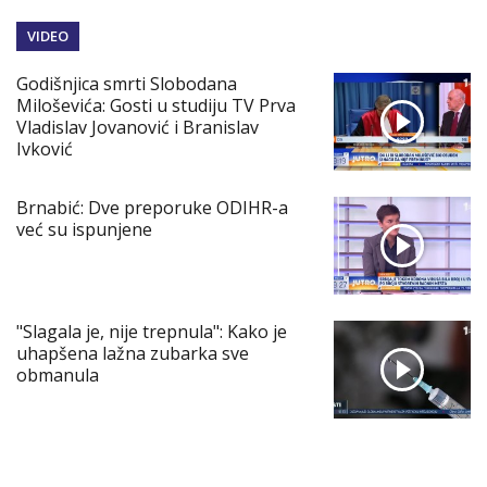
VIDEO
Godišnjica smrti Slobodana
Miloševića: Gosti u studiju TV Prva
Vladislav Jovanović i Branislav
Ivković
Brnabić: Dve preporuke ODIHR-a
već su ispunjene
"Slagala je, nije trepnula": Kako je
uhapšena lažna zubarka sve
obmanula