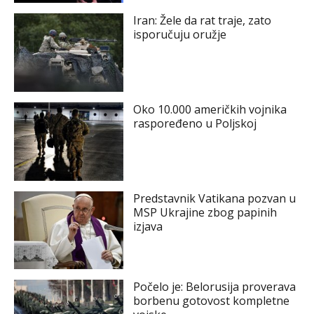
Iran: Žele da rat traje, zato
isporučuju oružje
Oko 10.000 američkih vojnika
raspoređeno u Poljskoj
Predstavnik Vatikana pozvan u
MSP Ukrajine zbog papinih
izjava
Počelo je: Belorusija proverava
borbenu gotovost kompletne