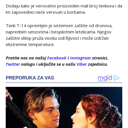
Dodaju kako je verovatno proizveden mali broj tenkova i da
im zapovednici neće verovati u borbama.
Tenk T-14 opremljen je sistemom zaštite od dronova,
naprednim senzorima i bespilotnim letelicama. Njegov
zaštitni oklop pruža visoku izdržljivost i može izdržati
ekstremne temperature.
Pratite nas na našoj
Facebook
i
Instagram
stranici,
Twitter
nalogu
i uključite se u našu
Viber
zajednicu.
PREPORUKA ZA VAS