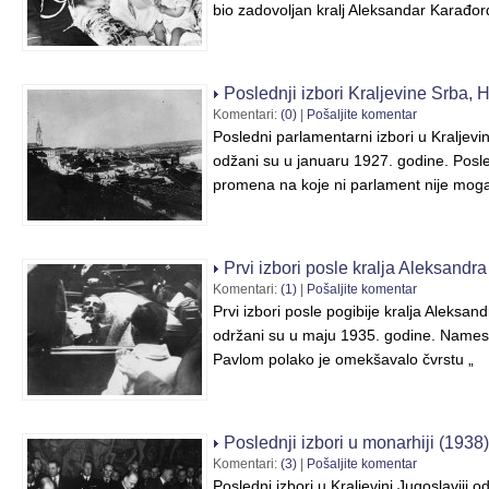
bio zadovoljan kralj Aleksandar Karađor
Poslednji izbori Kraljevine Srba, 
Komentari:
(0)
|
Pošaljite komentar
Posledni parlamentarni izbori u Kraljevi
odžani su u januaru 1927. godine. Posle
promena na koje ni parlament nije moga
Prvi izbori posle kralja Aleksandra
Komentari:
(1)
|
Pošaljite komentar
Prvi izbori posle pogibije kralja Aleksa
održani su u maju 1935. godine. Names
Pavlom polako je omekšavalo čvrstu „
Poslednji izbori u monarhiji (1938)
Komentari:
(3)
|
Pošaljite komentar
Posledni izbori u Kraljevini Jugoslaviji