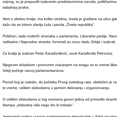
vojnog, su je prepustili izabranim predstavnicima naroda, političarim
tadašnjoj praksi.
Vest o ubistvu kralja, ma koliko strašna, izvela je građane na ulicu gde s
kažu da se tokom slavlja čula i parola „Živela republika“.
Političari, tada vodećih stranaka u parlamentu, Liberalne partije, Na
radikalne i Napredne stranke, formirali su novu vladu Srbije i izabrali..
Za kralja je izabran Petar Karađorđević, unuk Karađorđa Petrovića.
Njegovim dolaskom i ponovnim vraćanjem na snagu za to vreme liber
Srbiji počinje razvoj parlamentarizma.
Period koji je usledio, do početka Prvog svetskog rata, obeležen je r
to vreme, velikim slobodama u javnom delovanju i organizovanju.
O velikim slobodama iz tog vremena govori jedna od primedbi strani
štampa „slobodna više nego što bi trebalo“.
Jedanaest godina razvoja parlamentarne demokratije u Srbiji zaustavl