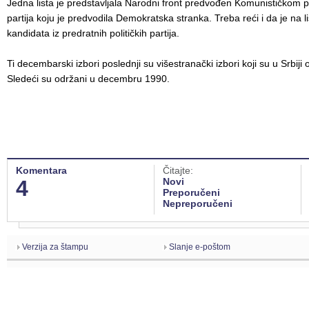
Jedna lista je predstavljala Narodni front predvođen Komunističkom pa
partija koju je predvodila Demokratska stranka. Treba reći i da je na li
kandidata iz predratnih političkih partija.
Ti decembarski izbori poslednji su višestranački izbori koji su u Srbij
Sledeći su održani u decembru 1990.
Komentara
Čitajte:
4
Novi
Preporučeni
Nepreporučeni
Verzija za štampu
Slanje e-poštom