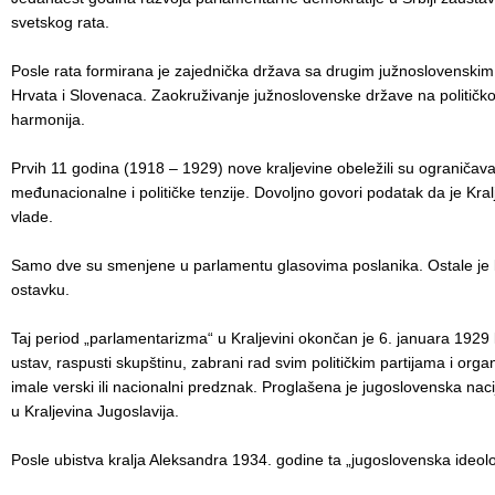
svetskog rata.
Posle rata formirana je zajednička država sa drugim južnoslovenskim
Hrvata i Slovenaca. Zaokruživanje južnoslovenske države na političkom 
harmonija.
Prvih 11 godina (1918 – 1929) nove kraljevine obeležili su ograničav
međunacionalne i političke tenzije. Dovoljno govori podatak da je Kra
vlade.
Samo dve su smenjene u parlamentu glasovima poslanika. Ostale je 
ostavku.
Taj period „parlamentarizma“ u Kraljevini okončan je 6. januara 1929
ustav, raspusti skupštinu, zabrani rad svim političkim partijama i org
imale verski ili nacionalni predznak. Proglašena je jugoslovenska naci
u Kraljevina Jugoslavija.
Posle ubistva kralja Aleksandra 1934. godine ta „jugoslovenska ideolog