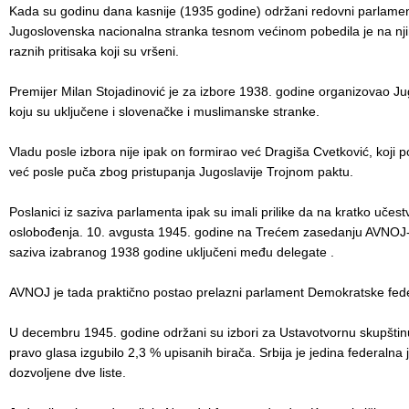
Kada su godinu dana kasnije (1935 godine) održani redovni parlament
Jugoslovenska nacionalna stranka tesnom većinom pobedila je na njim
raznih pritisaka koji su vršeni.
Premijer Milan Stojadinović je za izbore 1938. godine organizovao J
koju su uključene i slovenačke i muslimanske stranke.
Vladu posle izbora nije ipak on formirao već Dragiša Cvetković, koji p
već posle puča zbog pristupanja Jugoslavije Trojnom paktu.
Poslanici iz saziva parlamenta ipak su imali prilike da na kratko učest
oslobođenja. 10. avgusta 1945. godine na Trećem zasedanju AVNOJ-
saziva izabranog 1938 godine uključeni među delegate .
AVNOJ je tada praktično postao prelazni parlament Demokratske fede
U decembru 1945. godine održani su izbori za Ustavotvornu skupštinu
pravo glasa izgubilo 2,3 % upisanih birača. Srbija je jedina federalna 
dozvoljene dve liste.