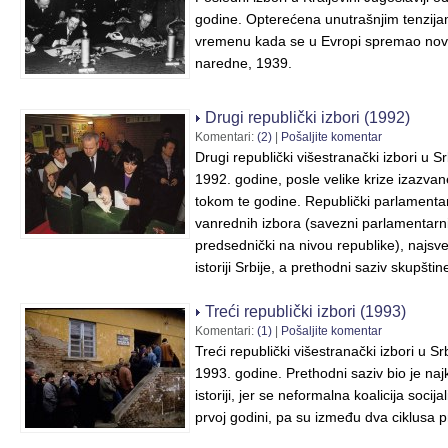
godine. Opterećena unutrašnjim tenzij
vremenu kada se u Evropi spremao novi
naredne, 1939.
Drugi republički izbori (1992)
Komentari:
(2)
|
Pošaljite komentar
Drugi republički višestranački izbori u S
1992. godine, posle velike krize izazva
tokom te godine. Republički parlamentarn
vanrednih izbora (savezni parlamentarni, 
predsednički na nivou republike), najsv
istoriji Srbije, a prethodni saziv skupšti
Treći republički izbori (1993)
Komentari:
(1)
|
Pošaljite komentar
Treći republički višestranački izbori u S
1993. godine. Prethodni saziv bio je na
istoriji, jer se neformalna koalicija socija
prvoj godini, pa su između dva ciklusa 