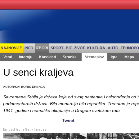
NAJNOVIJE
INFO
IZBORI
SPORT
BIZ
ŽIVOT
KULTURA
AUTO
TEHNOPO
Vesti
Intervju
Kandidati
Stranke
Vremeplov
Igra
Mapa
U senci kraljeva
AUTOR/KA: BORIS DRENČA
Savremena Srbija je država koja od svog nastanka i oslobođenja od 
parlamentarnih država. Bilo monarhija bilo republika. Trenutno je repu
1941. godine i nemačke okupacije u Drugom svetskom ratu.
Tweet
Embed from Getty Images