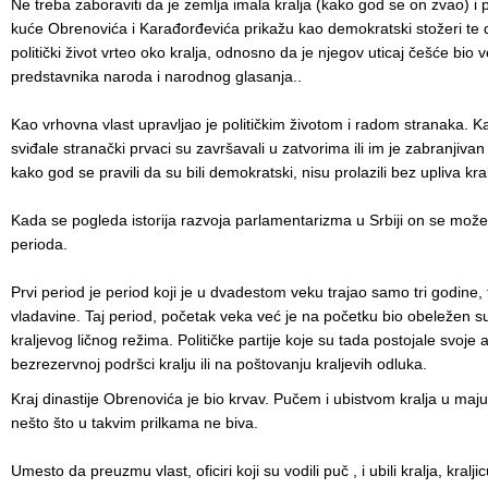
Ne treba zaboraviti da je zemlja imala kralja (kako god se on zvao) i
kuće Obrenovića i Karađorđevića prikažu kao demokratski stožeri te d
politički život vrteo oko kralja, odnosno da je njegov uticaj češće bio v
predstavnika naroda i narodnog glasanja..
Kao vrhovna vlast upravljao je političkim životom i radom stranaka. K
sviđale stranački prvaci su završavali u zatvorima ili im je zabranjivan
kako god se pravili da su bili demokratski, nisu prolazili bez upliva kral
Kada se pogleda istorija razvoja parlamentarizma u Srbiji on se može
perioda.
Prvi period je period koji je u dvadestom veku trajao samo tri godine
vladavine. Taj period, početak veka već je na početku bio obeležen 
kraljevog ličnog režima. Političke partije koje su tada postojale svoje 
bezrezervnoj podršci kralju ili na poštovanju kraljevih odluka.
Kraj dinastije Obrenovića je bio krvav. Pučem i ubistvom kralja u maju
nešto što u takvim prilkama ne biva.
Umesto da preuzmu vlast, oficiri koji su vodili puč , i ubili kralja, kralj