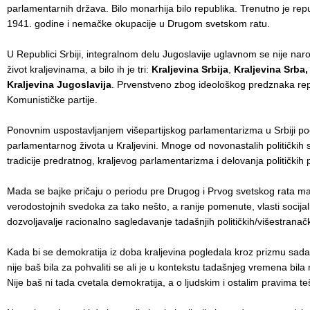
parlamentarnih država. Bilo monarhija bilo republika. Trenutno je repu
1941. godine i nemačke okupacije u Drugom svetskom ratu.
U Republici Srbiji, integralnom delu Jugoslavije uglavnom se nije nar
BEOGRAD
život kraljevinama, a bilo ih je tri:
Kraljevina Srbija
,
Kraljevina Srba,
31. May 2012.
Kraljevina Jugoslavija
. Prvenstveno zbog ideološkog predznaka rep
Komunističke partije.
Ponovnim uspostavljanjem višepartijskog parlamentarizma u Srbiji poč
parlamentarnog života u Kraljevini. Mnoge od novonastalih političkih 
tradicije predratnog, kraljevog parlamentarizma i delovanja političkih pa
Mada se bajke pričaju o periodu pre Drugog i Prvog svetskog rata malo
verodostojnih svedoka za tako nešto, a ranije pomenute, vlasti socijali
dozvoljavalje racionalno sagledavanje tadašnjih političkih/višestranački
Kada bi se demokratija iz doba kraljevina pogledala kroz prizmu sad
nije baš bila za pohvaliti se ali je u kontekstu tadašnjeg vremena bila 
Nije baš ni tada cvetala demokratija, a o ljudskim i ostalim pravima t