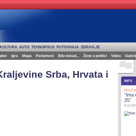
KULTURA
AUTO
TEHNOPOLIS
PUTOVANJA
ZDRAVLJE
plov
Igra
Mapa
Parlament
Bilo nekad...
Žene u politici
Video
Galeri
Kraljevine Srba, Hrvata i
)
INFO
POLITI
"Ima 
35"
8.10.201