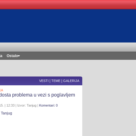
ja
Ostalo
|
|
VESTI
TEME
GALERIJA
KA
dosta problema u vezi s poglavljem
5. | 12:33 | Izvor: Tanjug |
Komentari: 0