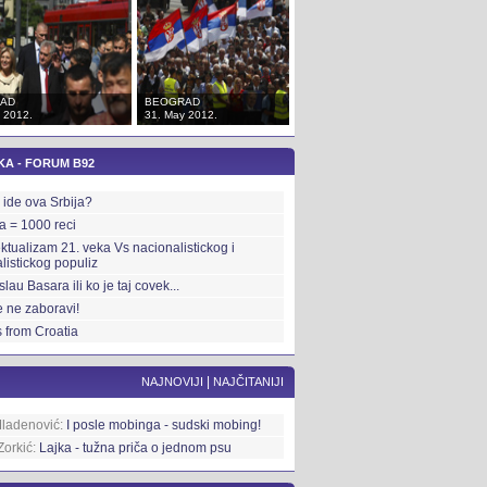
AD
BEOGRAD
BEOGRAD
 2012.
31. May 2012.
31. May 2012.
KA - FORUM B92
ide ova Srbija?
ka = 1000 reci
ektualizam 21. veka Vs nacionalistickog i
alistickog populiz
slau Basara ili ko je taj covek...
 ne zaboravi!
 from Croatia
|
NAJNOVIJI
NAJČITANIJI
Mladenović:
I posle mobinga - sudski mobing!
Zorkić:
Lajka - tužna priča o jednom psu