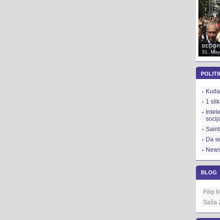
BEOGRAD
BEOGRAD
BEOGR
31. May 2012.
31. May 2012.
31. May
POLITI
Kuda 
1 sli
Intel
socij
Saint
Da se
News
BLOG
Filip 
Saša 