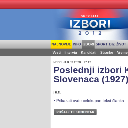
NAJNOVIJE
INFO
IZBORI
SPORT
BIZ
ŽIVOT
Vesti
Intervju
Kandidati
Stranke
Vreme
NEDELJA 8.03.2020 | 17:12
Poslednji izbori 
Slovenaca (1927
| B.D.
Prikazati ovde celokupan tekst članka