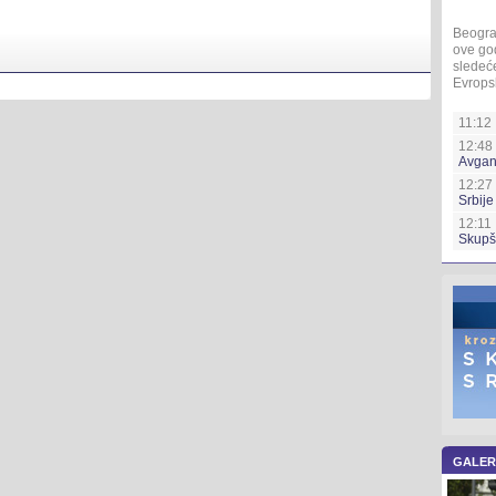
Beogra
ove god
sledeće
Evropsk
11:12 
12:48 
Avgan
12:27
Srbije
12:11 
Skupš
GALER