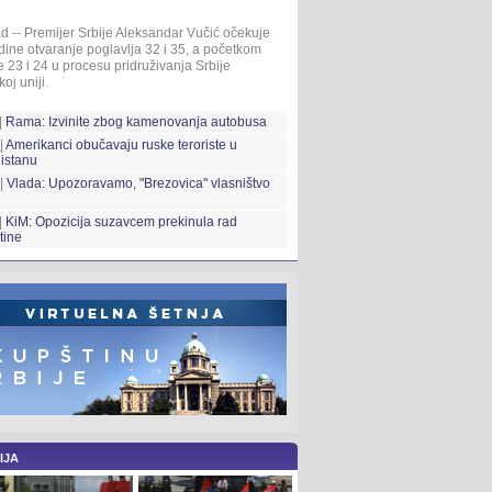
d -- Premijer Srbije Aleksandar Vučić očekuje
ine otvaranje poglavlja 32 i 35, a početkom
 23 i 24 u procesu pridruživanja Srbije
oj uniji.
|
Rama: Izvinite zbog kamenovanja autobusa
|
Amerikanci obučavaju ruske teroriste u
istanu
 |
Vlada: Upozoravamo, "Brezovica" vlasništvo
|
KiM: Opozicija suzavcem prekinula rad
tine
IJA