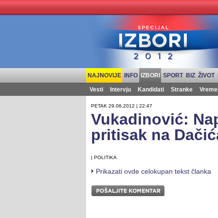
NAJNOVIJE
INFO
IZBORI
SPORT
BIZ
ŽIVOT
Vesti
Intervju
Kandidati
Stranke
Vreme
PETAK 29.06.2012 | 22:47
Vukadinović: Nap
pritisak na Dačić
| POLITIKA
Prikazati ovde celokupan tekst članka