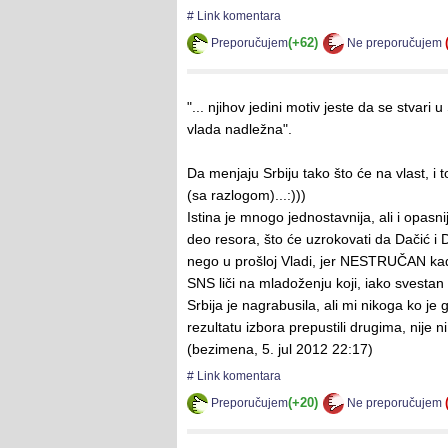
# Link komentara
(+62)
Preporučujem
Ne preporučujem
"... njihov jedini motiv jeste da se stvari 
vlada nadležna".
Da menjaju Srbiju tako što će na vlast, i 
(sa razlogom)...:)))
Istina je mnogo jednostavnija, ali i opas
deo resora, što će uzrokovati da Dačić i 
nego u prošloj Vladi, jer NESTRUČAN kad
SNS liči na mladoženju koji, iako svestan
Srbija je nagrabusila, ali mi nikoga ko j
rezultatu izbora prepustili drugima, nije 
(
bezimena
,
5. jul 2012 22:17
)
# Link komentara
(+20)
Preporučujem
Ne preporučujem