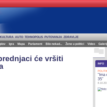
KULTURA
AUTO
TEHNOPOLIS
PUTOVANJA
ZDRAVLJE
plov
Igra
Mapa
Parlament
Bilo nekad...
Žene u politici
Video
Galeri
rednjaci će vršiti
a
INFO
POLITI
"Ima 
35"
8.10.201