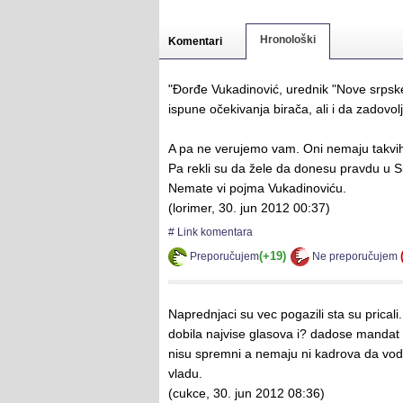
Hronološki
Komentari
"Đorđe Vukadinović, urednik "Nove srpske
ispune očekivanja birača, ali i da zadovol
A pa ne verujemo vam. Oni nemaju takvih 
Pa rekli su da žele da donesu pravdu u Srb
Nemate vi pojma Vukadinoviću.
(
lorimer
,
30. jun 2012 00:37
)
# Link komentara
(+19)
Preporučujem
Ne preporučujem
Naprednjaci su vec pogazili sta su pricali.
dobila najvise glasova i? dadose mandat 
nisu spremni a nemaju ni kadrova da vode
vladu.
(
cukce
,
30. jun 2012 08:36
)