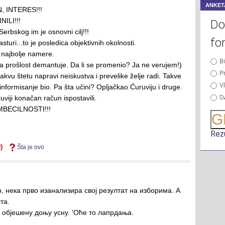
ANKET
, INTERES!!!
ILI!!!
Do
rbskog im je osnovni cilj!!!
fo
sturi...to je posledica objektivnih okolnosti.
, najbolje namere.
B
a prošlost demantuje. Da li se promenio? Ja ne verujem!)
P
akvu štetu napravi neiskustva i prevelike želje radi. Takve
Vl
 informisanje bio. Pa šta učini? Opljačkao Ćuruviju i druge.
S
uviji konačan račun ispostavili.
MBECILNOSTI!!!
G
Rezu
)
Šta je ovo
, нека прво изанализира свој резултат на изборима. А
та.
у објешену доњу усну. 'Оће то лапрдања.