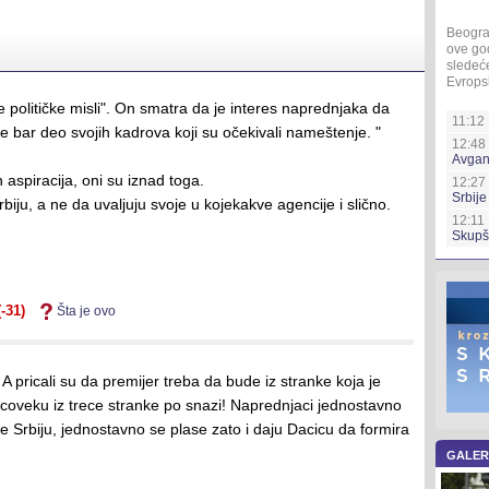
Beogra
ove god
sledeće
Evropsk
 političke misli". On smatra da je interes naprednjaka da
11:12 
je bar deo svojih kadrova koji su očekivali nameštenje. "
12:48 
Avgan
aspiracija, oni su iznad toga.
12:27
Srbije
iju, a ne da uvaljuju svoje u kojekakve agencije i slično.
12:11 
Skupš
(-31)
Šta je ovo
 A pricali su da premijer treba da bude iz stranke koja je
coveku iz trece stranke po snazi! Naprednjaci jednostavno
 Srbiju, jednostavno se plase zato i daju Dacicu da formira
GALER