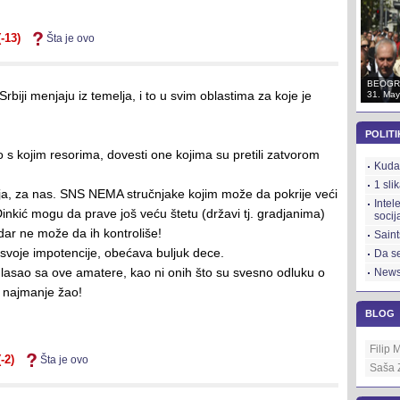
(-13)
Šta je ovo
BEOGRAD
BEOGRAD
BEOGR
u Srbiji menjaju iz temelja, i to u svim oblastima za koje je
31. May 2012.
31. May 2012.
31. May
POLITI
to s kojim resorima, dovesti one kojima su pretili zatvorom
Kuda 
1 sli
nija, za nas. SNS NEMA stručnjake kojim može da pokrije veći
Intel
Dinkić mogu da prave još veću štetu (državi tj. gradjanima)
socij
ar ne može da ih kontroliše!
Saint
 svoje impotencije, obećava buljuk dece.
Da se
e glasao sa ove amatere, kao ni onih što su svesno odluku o
News
ni najmanje žao!
BLOG
Filip 
(-2)
Šta je ovo
Saša 