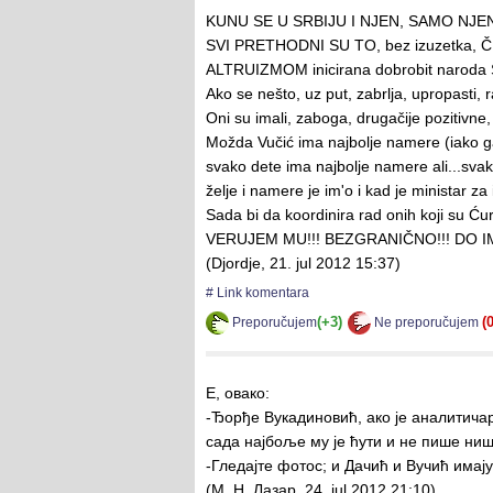
KUNU SE U SRBIJU I NJEN, SAMO NJEN
SVI PRETHODNI SU TO, bez izuzetka, ČIN
ALTRUIZMOM inicirana dobrobit naroda Se
Ako se nešto, uz put, zabrlja, upropasti, ra
Oni su imali, zaboga, drugačije pozitivne
Možda Vučić ima najbolje namere (iako g
svako dete ima najbolje namere ali...svak
želje i namere je im'o i kad je ministar za
Sada bi da koordinira rad onih koji su Ćur
VERUJEM MU!!! BEZGRANIČNO!!! DO I
(
Djordje
,
21. jul 2012 15:37
)
# Link komentara
(+3)
(0
Preporučujem
Ne preporučujem
Е, овако:
-Ђорђе Вукадиновић, ако је аналитичар
сада најбоље му је ћути и не пише ниш
-Гледајте фотос; и Дачић и Вучић имај
(
M. Н. Лазар
,
24. jul 2012 21:10
)