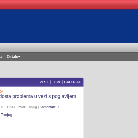
ja
Ostalo
|
|
VESTI
TEME
GALERIJA
KA
dosta problema u vezi s poglavljem
5. | 12:33 | Izvor: Tanjug |
Komentari: 0