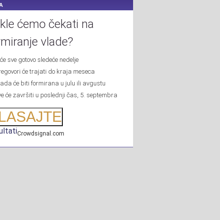
A
kle ćemo čekati na
rmiranje vlade?
iće sve gotovo sledeće nedelje
regovori će trajati do kraja meseca
ada će biti formirana u julu ili avgustu
ve će završiti u poslednji čas, 5. septembra
LASAJTE
ltati
Crowdsignal.com