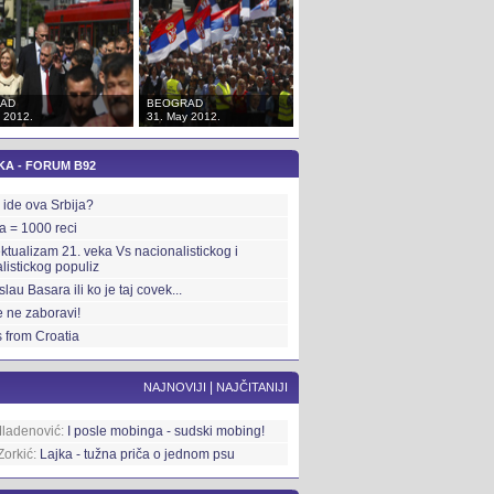
AD
BEOGRAD
BEOGRAD
 2012.
31. May 2012.
31. May 2012.
KA - FORUM B92
ide ova Srbija?
ka = 1000 reci
ektualizam 21. veka Vs nacionalistickog i
alistickog populiz
slau Basara ili ko je taj covek...
 ne zaboravi!
 from Croatia
|
NAJNOVIJI
NAJČITANIJI
Mladenović:
I posle mobinga - sudski mobing!
Zorkić:
Lajka - tužna priča o jednom psu