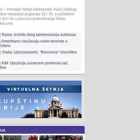
d -- Premijer Srbije Aleksandar Vučić očekuje
ine otvaranje poglavlja 32 i 35, a početkom
 23 i 24 u procesu pridruživanja Srbije
oj uniji.
|
Rama: Izvinite zbog kamenovanja autobusa
|
Amerikanci obučavaju ruske teroriste u
istanu
 |
Vlada: Upozoravamo, "Brezovica" vlasništvo
|
KiM: Opozicija suzavcem prekinula rad
tine
IJA