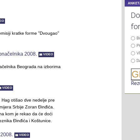
ANKET
Do
DEO
fo
misiji kratke forme "Dvougao"
B
P
Vl
onačelnika 2008.
VIDEO
S
ačelnika Beograda na izborima
G
Rezu
VIDEO
u Hag otišao dve nedelje pre
ijera Srbije Zoran Đinđića.
na kom je rekao da će doći
eznika Đinđića i Koštunice.
 2008.
VIDEO