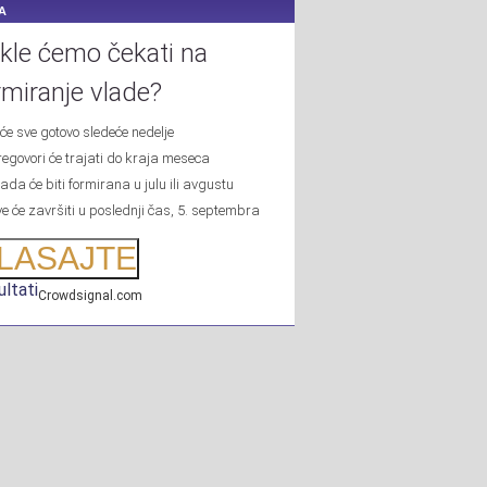
A
kle ćemo čekati na
rmiranje vlade?
iće sve gotovo sledeće nedelje
regovori će trajati do kraja meseca
ada će biti formirana u julu ili avgustu
ve će završiti u poslednji čas, 5. septembra
LASAJTE
ltati
Crowdsignal.com