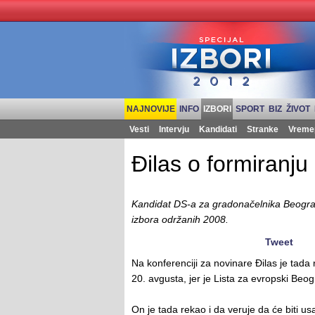
NAJNOVIJE
INFO
IZBORI
SPORT
BIZ
ŽIVOT
Vesti
Intervju
Kandidati
Stranke
Vreme
Đilas o formiranju
Kandidat DS-a za gradonačelnika Beograd
izbora održanih 2008.
Tweet
Na konferenciji za novinare Đilas je tada 
20. avgusta, jer je Lista za evropski B
On je tada rekao i da veruje da će biti us