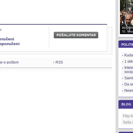
BEOGRAD
BEOGRAD
BEOGR
e:
31. May 2012.
31. May 2012.
31. May
oručeni
eporučeni
POLITI
Kuda 
1 sli
je e-poštom
RSS
Intel
socij
Saint
Da se
News
BLOG
Filip 
Saša 