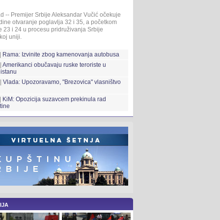
d -- Premijer Srbije Aleksandar Vučić očekuje
ine otvaranje poglavlja 32 i 35, a početkom
 23 i 24 u procesu pridruživanja Srbije
oj uniji.
|
Rama: Izvinite zbog kamenovanja autobusa
|
Amerikanci obučavaju ruske teroriste u
istanu
 |
Vlada: Upozoravamo, "Brezovica" vlasništvo
|
KiM: Opozicija suzavcem prekinula rad
tine
IJA