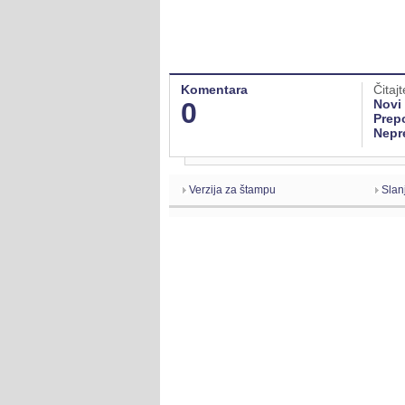
Komentara
Čitajt
0
Novi
Prep
Nepr
Verzija za štampu
Slan