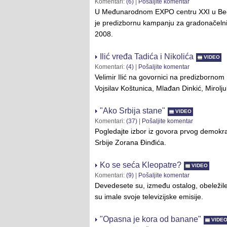
Komentari:
(6)
|
Pošaljite komentar
U Međunarodnom EXPO centru XXI u Beo
je predizbornu kampanju za gradonačeln
2008.
Ilić vređa Tadića i Nikolića
VIDEO
Komentari:
(4)
|
Pošaljite komentar
Velimir Ilić na govornici na predizbornom 
Vojsilav Koštunica, Mlađan Dinkić, Mirolj
"Ako Srbija stane"
VIDEO
Komentari:
(37)
|
Pošaljite komentar
Pogledajte izbor iz govora prvog demokra
Srbije Zorana Đinđića.
Ko se seća Kleopatre?
VIDEO
Komentari:
(9)
|
Pošaljite komentar
Devedesete su, između ostalog, obeležil
su imale svoje televizijske emisije.
"Opasna je kora od banane"
VIDE