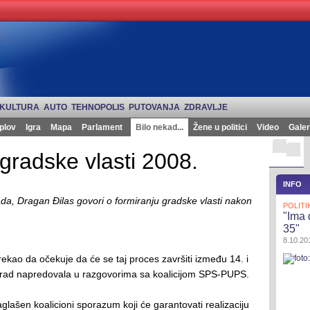
KULTURA
AUTO
TEHNOPOLIS
PUTOVANJA
ZDRAVLJE
plov
Igra
Mapa
Parlament
Bilo nekad...
Žene u politici
Video
Galer
 gradske vlasti 2008.
INFO
a, Dragan Đilas govori o formiranju gradske vlasti nakon
POLITI
"Ima 
35"
8.10.201
rekao da očekuje da će se taj proces završiti između 14. i
eograd napredovala u razgovorima sa koalicijom SPS-PUPS.
aglašen koalicioni sporazum koji će garantovati realizaciju