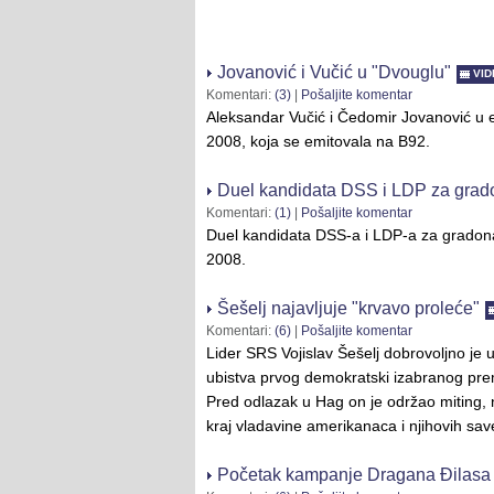
Jovanović i Vučić u "Dvouglu"
VI
Komentari:
(3)
|
Pošaljite komentar
Aleksandar Vučić i Čedomir Jovanović u e
2008, koja se emitovala na B92.
Duel kandidata DSS i LDP za grad
Komentari:
(1)
|
Pošaljite komentar
Duel kandidata DSS-a i LDP-a za gradon
2008.
Šešelj najavljuje "krvavo proleće"
Komentari:
(6)
|
Pošaljite komentar
Lider SRS Vojislav Šešelj dobrovoljno je 
ubistva prvog demokratski izabranog prem
Pred odlazak u Hag on je održao miting, 
kraj vladavine amerikanaca i njihovih sav
Početak kampanje Dragana Đilasa