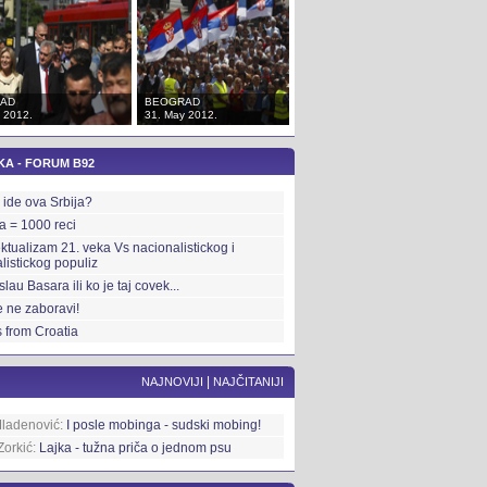
AD
BEOGRAD
BEOGRAD
 2012.
31. May 2012.
31. May 2012.
KA - FORUM B92
ide ova Srbija?
ka = 1000 reci
ektualizam 21. veka Vs nacionalistickog i
alistickog populiz
slau Basara ili ko je taj covek...
 ne zaboravi!
 from Croatia
|
NAJNOVIJI
NAJČITANIJI
Mladenović:
I posle mobinga - sudski mobing!
Zorkić:
Lajka - tužna priča o jednom psu