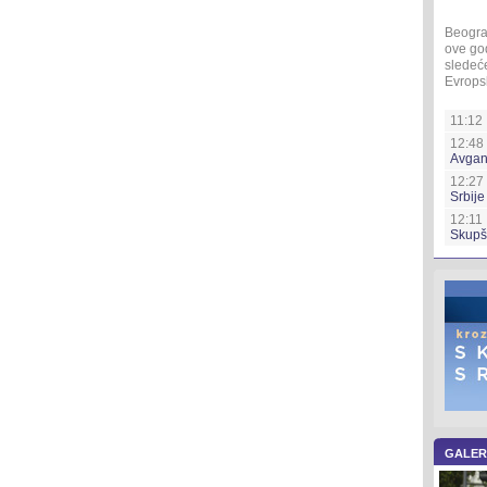
Beogra
ove god
sledeće
Evropsk
11:12 
12:48 
Avgan
12:27
Srbije
12:11 
Skupš
GALER