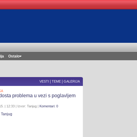
ija
Ostalo
|
|
VESTI
TEME
GALERIJA
KA
dosta problema u vezi s poglavljem
5. | 12:33 | Izvor: Tanjug |
Komentari: 0