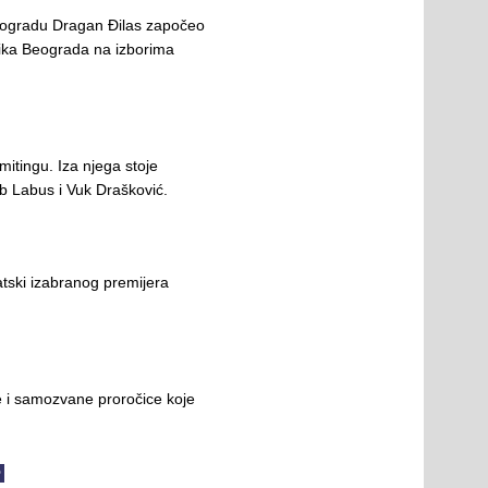
gradu Dragan Đilas započeo
ika Beograda na izborima
mitingu. Iza njega stoje
ub Labus i Vuk Drašković.
tski izabranog premijera
e i samozvane proročice koje
O