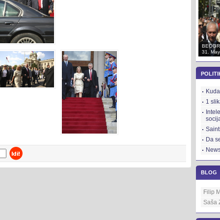
BEOGRAD
BEOGRAD
BEOGR
31. May 2012.
31. May 2012.
31. May
POLITI
Kuda 
1 sli
Intel
socij
Saint
Da se
News
BLOG
Filip 
Saša 