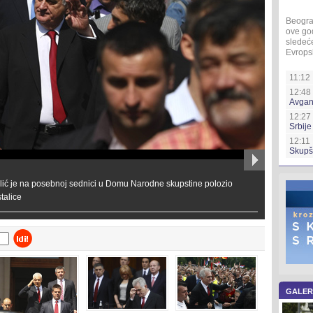
Beogra
ove god
sledeće
Evropsk
11:12 
12:48 
Avgan
12:27
Srbije
12:11 
Skupš
lić je na posebnoj sednici u Domu Narodne skupstine polozio
talice
GALER