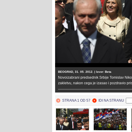
BEOGRAD, 31. 05. 2012. | Izvor: Beta
Novoizabrani predsednik Srbije Tomislav Niko
zakletvu, nakon cega je izasao i pozdravio pris
STRANA 1 OD 57
IDI NA STRANU