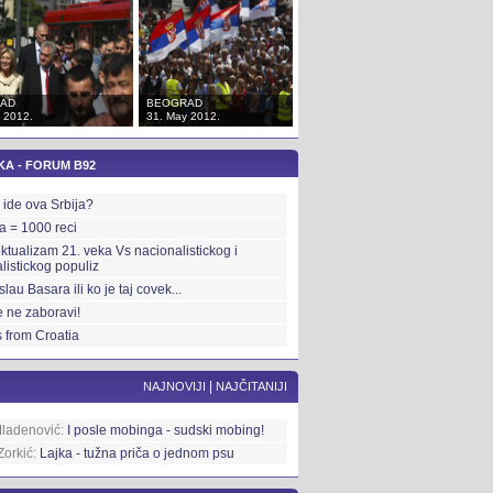
AD
BEOGRAD
BEOGRAD
 2012.
31. May 2012.
31. May 2012.
KA - FORUM B92
ide ova Srbija?
ka = 1000 reci
ektualizam 21. veka Vs nacionalistickog i
alistickog populiz
slau Basara ili ko je taj covek...
 ne zaboravi!
 from Croatia
|
NAJNOVIJI
NAJČITANIJI
Mladenović:
I posle mobinga - sudski mobing!
Zorkić:
Lajka - tužna priča o jednom psu