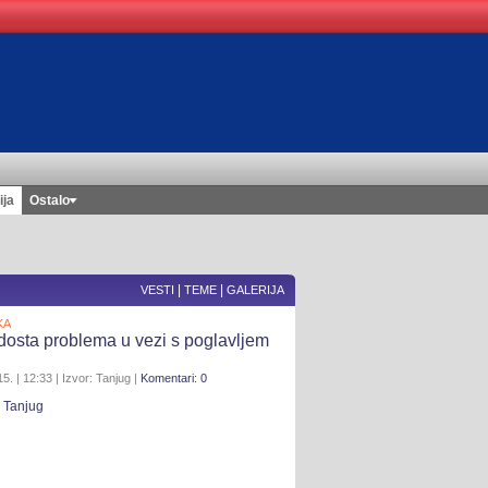
ija
Ostalo
|
|
VESTI
TEME
GALERIJA
KA
dosta problema u vezi s poglavljem
5. | 12:33 | Izvor: Tanjug |
Komentari: 0