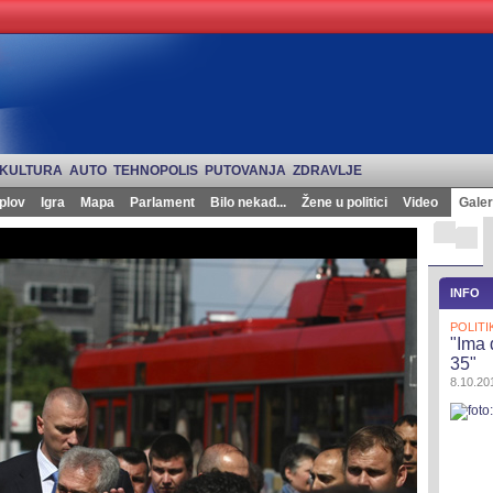
KULTURA
AUTO
TEHNOPOLIS
PUTOVANJA
ZDRAVLJE
plov
Igra
Mapa
Parlament
Bilo nekad...
Žene u politici
Video
Galer
INFO
POLITI
"Ima 
35"
8.10.201