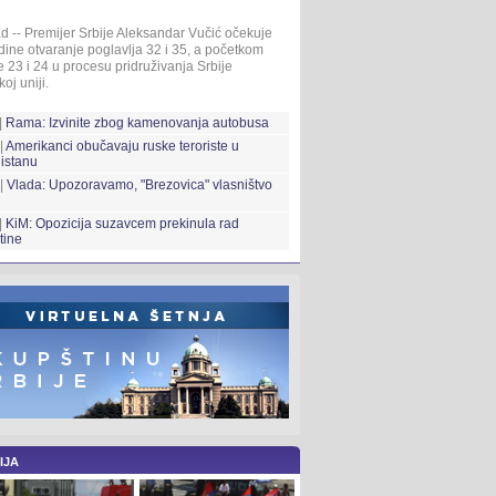
d -- Premijer Srbije Aleksandar Vučić očekuje
ine otvaranje poglavlja 32 i 35, a početkom
 23 i 24 u procesu pridruživanja Srbije
oj uniji.
|
Rama: Izvinite zbog kamenovanja autobusa
|
Amerikanci obučavaju ruske teroriste u
istanu
 |
Vlada: Upozoravamo, "Brezovica" vlasništvo
|
KiM: Opozicija suzavcem prekinula rad
tine
IJA