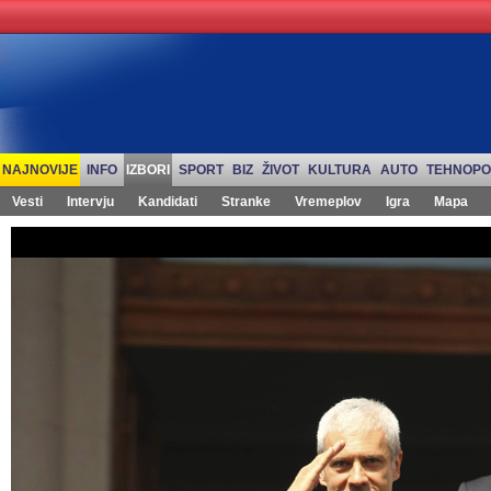
NAJNOVIJE
INFO
IZBORI
SPORT
BIZ
ŽIVOT
KULTURA
AUTO
TEHNOPO
Vesti
Intervju
Kandidati
Stranke
Vremeplov
Igra
Mapa
Izbori 2012