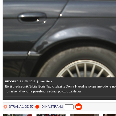
BEOGRAD
31. May 2012.
BEOGRAD, 31. 05. 2012. | Izvor: Beta
Bivši predsednik Srbije Boris Tadić izlazi iz Doma Narodne skupštine gde je n
Tomislav Nikolić na posebnoj sednici položio zakletvu
STRANA 1 OD 57
IDI NA STRANU