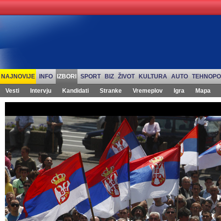
NAJNOVIJE
INFO
IZBORI
SPORT
BIZ
ŽIVOT
KULTURA
AUTO
TEHNOPO
Vesti
Intervju
Kandidati
Stranke
Vremeplov
Igra
Mapa
Izbori 2012