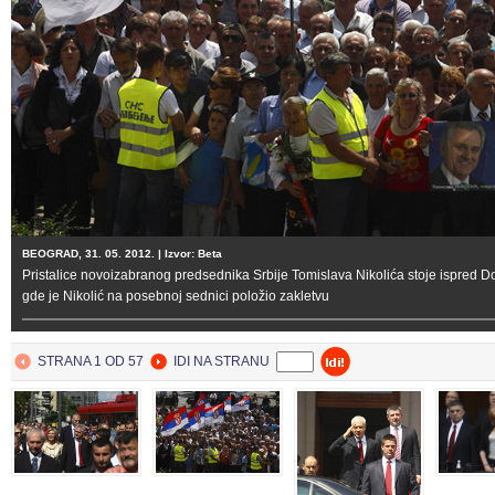
BEOGRAD, 31. 05. 2012. | Izvor: Beta
Pristalice novoizabranog predsednika Srbije Tomislava Nikolića stoje ispred 
gde je Nikolić na posebnoj sednici položio zakletvu
STRANA 1 OD 57
IDI NA STRANU