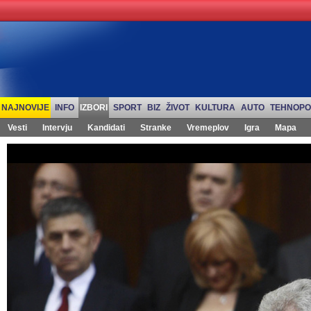
NAJNOVIJE
INFO
IZBORI
SPORT
BIZ
ŽIVOT
KULTURA
AUTO
TEHNOPO
Vesti
Intervju
Kandidati
Stranke
Vremeplov
Igra
Mapa
Izbori 2012