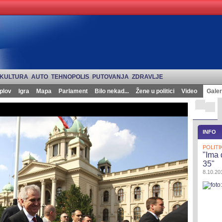
KULTURA
AUTO
TEHNOPOLIS
PUTOVANJA
ZDRAVLJE
plov
Igra
Mapa
Parlament
Bilo nekad...
Žene u politici
Video
Galer
INFO
POLITI
"Ima 
35"
8.10.201