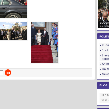
BEOGRAD
BEOGRAD
BEOGR
31. May 2012.
31. May 2012.
31. May
POLITI
Kuda 
1 sli
Intel
socij
Saint
Da se
News
BLOG
Filip 
Saša 