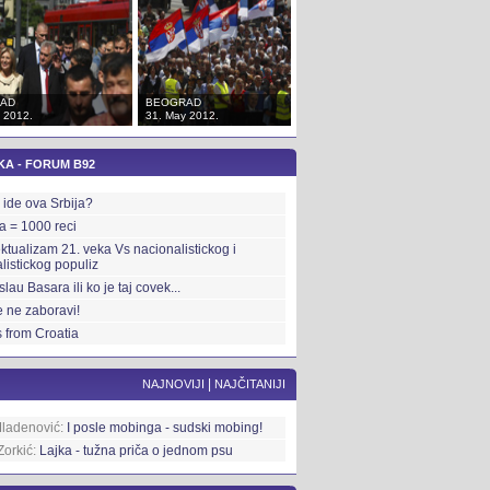
AD
BEOGRAD
BEOGRAD
 2012.
31. May 2012.
31. May 2012.
KA - FORUM B92
ide ova Srbija?
ka = 1000 reci
ektualizam 21. veka Vs nacionalistickog i
alistickog populiz
slau Basara ili ko je taj covek...
 ne zaboravi!
 from Croatia
|
NAJNOVIJI
NAJČITANIJI
Mladenović:
I posle mobinga - sudski mobing!
Zorkić:
Lajka - tužna priča o jednom psu