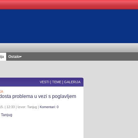
ija
Ostalo
|
|
VESTI
TEME
GALERIJA
KA
dosta problema u vezi s poglavljem
5. | 12:33 | Izvor: Tanjug |
Komentari: 0