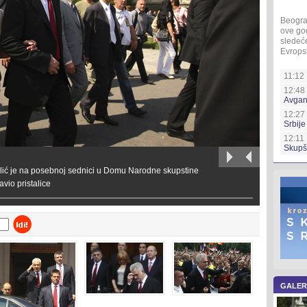
Beogra
ove god
sledeće
Evropsk
11:12 
12:48 
Avgan
12:27
Srbije
12:11 
Skupš
lić je na posebnoj sednici u Domu Narodne skupstine
vio pristalice
GALER