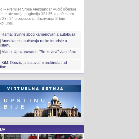
d -- Premijer Srbije Aleksandar Vučić očekuje
ine otvaranje poglavlja 32 i 35, a početkom
 23 i 24 u procesu pridruživanja Srbije
oj uniji.
|
Rama: Izvinite zbog kamenovanja autobusa
|
Amerikanci obučavaju ruske teroriste u
istanu
 |
Vlada: Upozoravamo, "Brezovica" vlasništvo
|
KiM: Opozicija suzavcem prekinula rad
tine
IJA