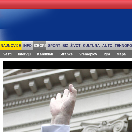
NAJNOVIJE
INFO
IZBORI
SPORT
BIZ
ŽIVOT
KULTURA
AUTO
TEHNOPO
Vesti
Intervju
Kandidati
Stranke
Vremeplov
Igra
Mapa
Izbori 2012