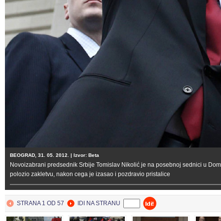
BEOGRAD
31. May 2012.
BEOGRAD, 31. 05. 2012. | Izvor: Beta
Novoizabrani predsednik Srbije Tomislav Nikolić je na posebnoj sednici u Do
polozio zakletvu, nakon cega je izasao i pozdravio pristalice
STRANA 1 OD 57
IDI NA STRANU