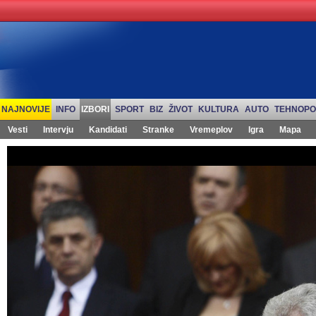
NAJNOVIJE
INFO
IZBORI
SPORT
BIZ
ŽIVOT
KULTURA
AUTO
TEHNOPO
Vesti
Intervju
Kandidati
Stranke
Vremeplov
Igra
Mapa
Izbori 2012