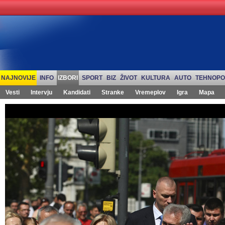
NAJNOVIJE
INFO
IZBORI
SPORT
BIZ
ŽIVOT
KULTURA
AUTO
TEHNOPO
Vesti
Intervju
Kandidati
Stranke
Vremeplov
Igra
Mapa
Izbori 2012