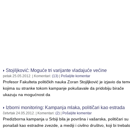
Stojiljković: Moguće tri varijante vladajuće većine
petak 25.05.2012.
| Komentari:
(13)
|
Pošaljite komentar
Profesor Fakulteta političkih nauka Zoran Stojiljković je izjavio da tem
kojima su stranke tokom kampanje pokušavale da pridobiju birače
ukazuju na mogućnost da
Izborni monitoring: Kampanja mlaka, političari kao estrada
četvrtak 24.05.2012.
| Komentari:
(2)
|
Pošaljite komentar
Predizborna kampanja u Srbiji bila je površna i vašarska, političari su
ponašali kao estradne zvezde, a mediji i civilno društvo, koji bi trebal