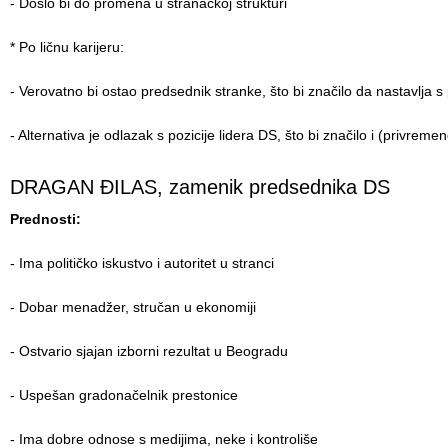
- Došlo bi do promena u stranačkoj strukturi
* Po ličnu karijeru:
- Verovatno bi ostao predsednik stranke, što bi značilo da nastavlja s
- Alternativa je odlazak s pozicije lidera DS, što bi značilo i (privremen
DRAGAN ĐILAS, zamenik predsednika DS
Prednosti:
- Ima političko iskustvo i autoritet u stranci
- Dobar menadžer, stručan u ekonomiji
- Ostvario sjajan izborni rezultat u Beogradu
- Uspešan gradonačelnik prestonice
- Ima dobre odnose s medijima, neke i kontroliše