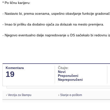
* Po ličnu karijeru:
- Nastavio bi, prema ocenama, uspešno obavljanje funkcije gradonač
- Imao bi priliku da dodatno ojača za dolazak na mesto premijera.
- Njegovo eventualno dalje napredovanje u DS sačekalo bi redovnu i
Komentara
Čitajte:
19
Novi
Preporučeni
Nepreporučeni
Verzija za štampu
Slanje e-poštom