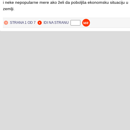
i neke nepopularne mere ako želi da poboljša ekonomsku situaciju u
zemlji.
STRANA 1 OD 7
IDI NA STRANU