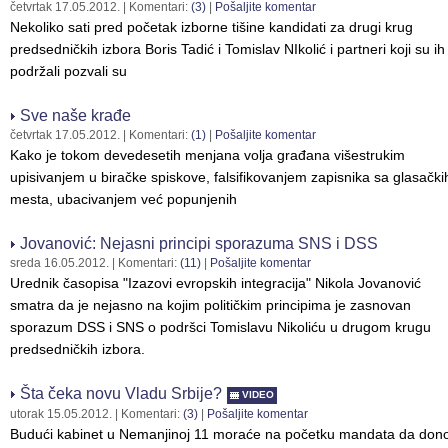
četvrtak 17.05.2012.
| Komentari:
(3)
|
Pošaljite komentar
Nekoliko sati pred početak izborne tišine kandidati za drugi krug
predsedničkih izbora Boris Tadić i Tomislav NIkolić i partneri koji su ih
podržali pozvali su
Sve naše krađe
četvrtak 17.05.2012.
| Komentari:
(1)
|
Pošaljite komentar
Kako je tokom devedesetih menjana volja građana višestrukim
upisivanjem u biračke spiskove, falsifikovanjem zapisnika sa glasački
mesta, ubacivanjem već popunjenih
Jovanović: Nejasni principi sporazuma SNS i DSS
sreda 16.05.2012.
| Komentari:
(11)
|
Pošaljite komentar
Urednik časopisa "Izazovi evropskih integracija" Nikola Jovanović
smatra da je nejasno na kojim političkim principima je zasnovan
sporazum DSS i SNS o podršci Tomislavu Nikoliću u drugom krugu
predsedničkih izbora.
Šta čeka novu Vladu Srbije?
VIDEO
utorak 15.05.2012.
| Komentari:
(3)
|
Pošaljite komentar
Budući kabinet u Nemanjinoj 11 moraće na početku mandata da dono