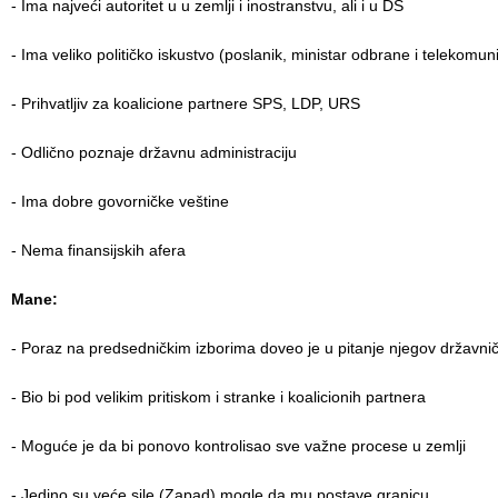
- Ima najveći autoritet u u zemlji i inostranstvu, ali i u DS
- Ima veliko političko iskustvo (poslanik, ministar odbrane i telekomun
- Prihvatljiv za koalicione partnere SPS, LDP, URS
- Odlično poznaje državnu administraciju
- Ima dobre govorničke veštine
- Nema finansijskih afera
Mane:
- Poraz na predsedničkim izborima doveo je u pitanje njegov državnički
- Bio bi pod velikim pritiskom i stranke i koalicionih partnera
- Moguće je da bi ponovo kontrolisao sve važne procese u zemlji
- Jedino su veće sile (Zapad) mogle da mu postave granicu