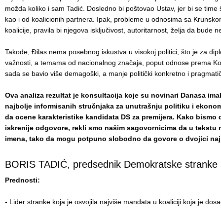
možda koliko i sam Tadić. Dosledno bi poštovao Ustav, jer bi se time š
kao i od koalicionih partnera. Ipak, probleme u odnosima sa Krunskom,
koalicije, pravila bi njegova isključivost, autoritarnost, želja da bude n
BEOGRAD
Takođe, Đilas nema posebnog iskustva u visokoj politici, što je za dip
31. May 2012.
važnosti, a temama od nacionalnog značaja, poput odnose prema Kos
sada se bavio više demagoški, a manje politički konkretno i pragmati
Ova analiza rezultat je konsultacija koje su novinari Danasa imali
najbolje informisanih stručnjaka za unutrašnju politiku i ekonomi
da ocene karakteristike kandidata DS za premijera. Kako bismo dob
iskrenije odgovore, rekli smo našim sagovornicima da u tekstu
imena, tako da mogu potpuno slobodno da govore o dvojici najm
BORIS TADIĆ, predsednik Demokratske stranke
Prednosti:
- Lider stranke koja je osvojila najviše mandata u koaliciji koja je dosa