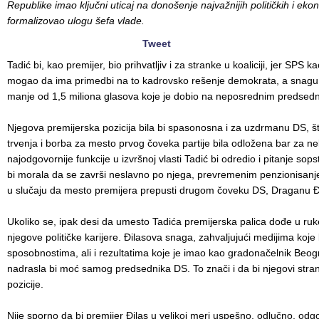
Republike imao ključni uticaj na donošenje najvažnijih političkih i e
formalizovao ulogu šefa vlade.
Tweet
Tadić bi, kao premijer, bio prihvatljiv i za stranke u koaliciji, jer SPS ka
mogao da ima primedbi na to kadrovsko rešenje demokrata, a snagu
manje od 1,5 miliona glasova koje je dobio na neposrednim predsedn
Njegova premijerska pozicija bila bi spasonosna i za uzdrmanu DS, š
trvenja i borba za mesto prvog čoveka partije bila odložena bar za 
najodgovornije funkcije u izvršnoj vlasti Tadić bi odredio i pitanje sop
bi morala da se završi neslavno po njega, prevremenim penzionisanje
u slučaju da mesto premijera prepusti drugom čoveku DS, Draganu Đ
Ukoliko se, ipak desi da umesto Tadića premijerska palica dođe u ruke
njegove političke karijere. Đilasova snaga, zahvaljujući medijima koj
sposobnostima, ali i rezultatima koje je imao kao gradonačelnik Beog
nadrasla bi moć samog predsednika DS. To znači i da bi njegovi strana
pozicije.
Nije sporno da bi premijer Đilas u velikoj meri uspešno, odlučno, odg