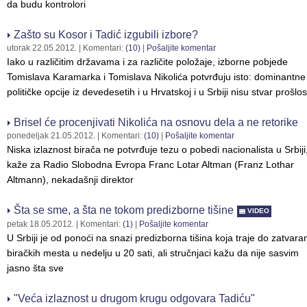
da budu kontrolori
Zašto su Kosor i Tadić izgubili izbore?
utorak 22.05.2012.
| Komentari:
(10)
|
Pošaljite komentar
Iako u različitim državama i za različite položaje, izborne pobjede
Tomislava Karamarka i Tomislava Nikolića potvrđuju isto: dominantne
političke opcije iz devedesetih i u Hrvatskoj i u Srbiji nisu stvar prošlos
Brisel će procenjivati Nikolića na osnovu dela a ne retorike
ponedeljak 21.05.2012.
| Komentari:
(10)
|
Pošaljite komentar
Niska izlaznost birača ne potvrđuje tezu o pobedi nacionalista u Srbiji
kaže za Radio Slobodna Evropa Franc Lotar Altman (Franz Lothar
Altmann), nekadašnji direktor
Šta se sme, a šta ne tokom predizborne tišine
VIDEO
petak 18.05.2012.
| Komentari:
(1)
|
Pošaljite komentar
U Srbiji je od ponoći na snazi predizborna tišina koja traje do zatvara
biračkih mesta u nedelju u 20 sati, ali stručnjaci kažu da nije sasvim
jasno šta sve
"Veća izlaznost u drugom krugu odgovara Tadiću"