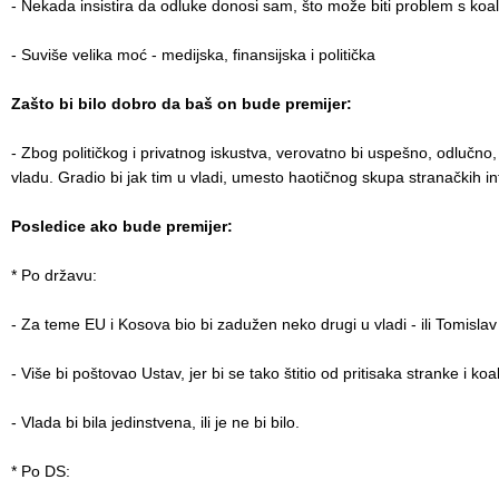
- Nekada insistira da odluke donosi sam, što može biti problem s koa
- Suviše velika moć - medijska, finansijska i politička
Zašto bi bilo dobro da baš on bude premijer:
- Zbog političkog i privatnog iskustva, verovatno bi uspešno, odlučno
vladu. Gradio bi jak tim u vladi, umesto haotičnog skupa stranačkih in
Posledice ako bude premijer:
* Po državu:
- Za teme EU i Kosova bio bi zadužen neko drugi u vladi - ili Tomislav 
- Više bi poštovao Ustav, jer bi se tako štitio od pritisaka stranke i koa
- Vlada bi bila jedinstvena, ili je ne bi bilo.
* Po DS: