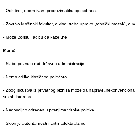
- Odlučan, operativan, preduzimačka sposobnost
- Završio Mašinski fakultet, a vladi treba upravo „tehnički mozak“, a n
- Može Borisu Tadiću da kaže „ne“
Mane:
- Slabo poznaje rad državne administracije
- Nema odlike klasičnog političara
- Zbog iskustva iz privatnog biznisa može da napravi „nekonvencional
sukob interesa
- Nedovoljno određen u pitanjima visoke politike
- Sklon je autoritarnosti i antiintelektualizmu