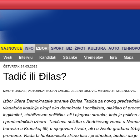
NAJNOVIJE
INFO
IZBORI
SPORT
BIZ
ŽIVOT
KULTURA
AUTO
TEHNOPO
Vesti
Intervju
Kandidati
Stranke
Vremeplov
Igra
Mapa
ČETVRTAK 24.05.2012
Tadić ili Đilas?
IZVOR: DANAS | AUTOR/KA: BOJAN CVEJIĆ, JELENA DIKOVIĆ MIRJANA R. MILENKOVIĆ
Izbor lidera Demokratske stranke Borisa Tadića za novog predsednika
vladajuća koalicija okupi oko demokrata i socijalista, olakšao bi proce
legitimitet, stabilizovao političku, ali i njegovu stranku, koja je prili
i predsedničkih izbora. Tadićeva selidba s Andrićevog venca u Nem
boravka u Krunskoj 69, u njegovom životu, ali i u životu građana Srbij
promenu. Vlada bi funkcionisala slično kao i prethodna, budući da je