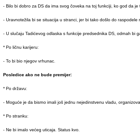
- Bilo bi dobro za DS da ima svog čoveka na toj funkciji, ko god da je 
- Uravnotežila bi se situacija u stranci, jer bi tako došlo do raspodele 
- U slučaju Tadićevog odlaska s funkcije predsednika DS, odmah bi g
* Po ličnu karijeru:
- To bi bio njegov vrhunac.
Posledice ako ne bude premijer:
* Po državu:
- Moguće je da bismo imali još jednu nejedinstvenu vladu, organizovan
* Po stranku:
- Ne bi imalo većeg uticaja. Status kvo.