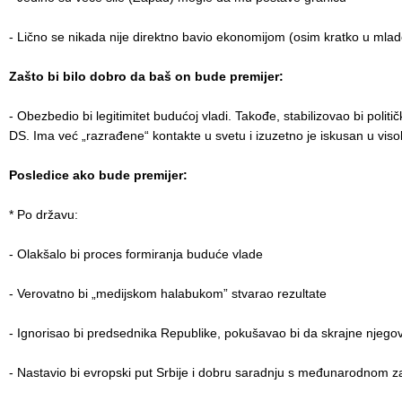
- Lično se nikada nije direktno bavio ekonomijom (osim kratko u mlad
Zašto bi bilo dobro da baš on bude premijer:
- Obezbedio bi legitimitet budućoj vladi. Takođe, stabilizovao bi politič
DS. Ima već „razrađene“ kontakte u svetu i izuzetno je iskusan u visoko
Posledice ako bude premijer:
* Po državu:
- Olakšalo bi proces formiranja buduće vlade
- Verovatno bi „medijskom halabukom” stvarao rezultate
- Ignorisao bi predsednika Republike, pokušavao bi da skrajne njego
- Nastavio bi evropski put Srbije i dobru saradnju s međunarodnom 