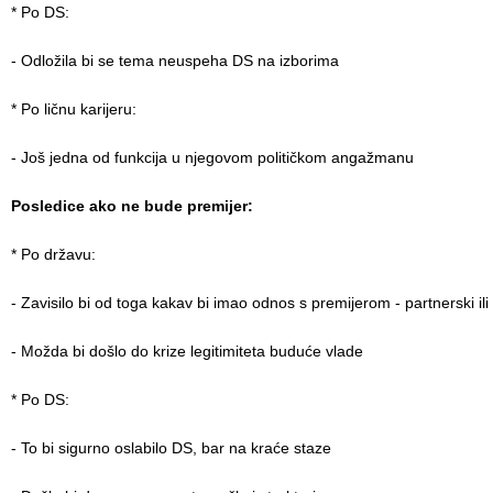
* Po DS:
- Odložila bi se tema neuspeha DS na izborima
* Po ličnu karijeru:
- Još jedna od funkcija u njegovom političkom angažmanu
Posledice ako ne bude premijer:
* Po državu:
- Zavisilo bi od toga kakav bi imao odnos s premijerom - partnerski ili
- Možda bi došlo do krize legitimiteta buduće vlade
* Po DS:
- To bi sigurno oslabilo DS, bar na kraće staze