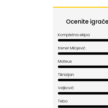
Ocenite igrače
Kompletna ekipa
trener Milojević
Mateus
Tiknizijan
Veljković
Tebo