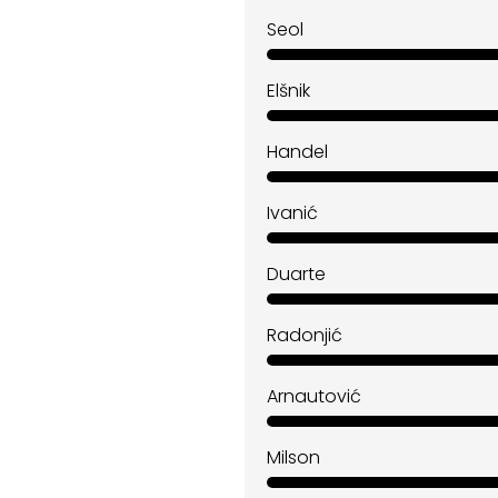
Seol
Elšnik
Handel
Ivanić
Duarte
Radonjić
Arnautović
Milson